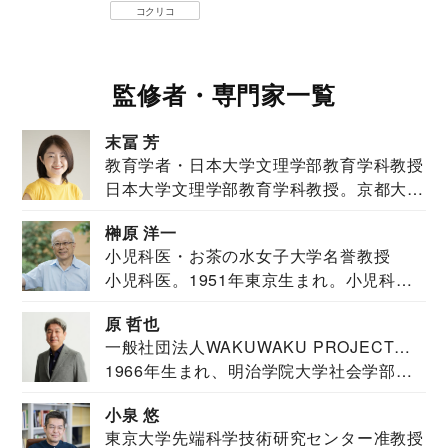
コクリコ
監修者・専門家一覧
末冨 芳
教育学者・日本大学文理学部教育学科教授
日本大学文理学部教育学科教授。京都大学
教育学部卒業...
榊原 洋一
小児科医・お茶の水女子大学名誉教授
小児科医。1951年東京生まれ。小児科
医。東京大学...
原 哲也
一般社団法人WAKUWAKU PROJECT
1966年生まれ、明治学院大学社会学部福
JAPAN代表・言語聴覚士・社会福祉士
祉学科卒業...
小泉 悠
東京大学先端科学技術研究センター准教授