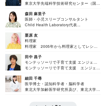
東京大学先端科学技術研究センター（国際
安全保障構想...
森田 麻里子
医師・小児スリープコンサルタント
Child Health Laboratory代表...
栗原 友
料理家
料理家 2005年から料理家としてレシピ
を紹介。東...
田中 昌子
モンテッソーリで子育て支援 エンジェル
モンテッソーリで子育て支援 エンジェル
ズハウス研究所所長
ズハウス研究...
細田 千尋
医学博士・認知科学者・脳科学者
東北大学加齢医学研究所及び、東北大学大
学院情報科学...