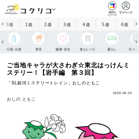
マイページ
講談社
コクリコ
0
1
2
3
4
5
6
歳
歳
歳
歳
歳
歳
歳
妊娠・出産
育児
健康・安全
食とレシピ
暮らし
絵本・
ご当地キャラが大さわぎ☆東北はっけんミ
ステリー！【岩手編 第３回】
「SL銀河ミステリートレイン」おしのともこ
2026.06.05
おしの ともこ