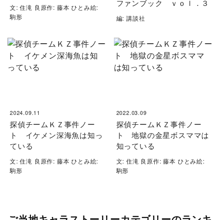
ファンブック ｖｏｌ．３
文: 住滝 良原作: 藤本 ひとみ絵:
駒形
編: 講談社
2024.09.11
2022.03.09
探偵チームＫＺ事件ノー
探偵チームＫＺ事件ノー
ト イケメン深海魚は知っ
ト 地獄の金星ボスママは
ている
知っている
文: 住滝 良原作: 藤本 ひとみ絵:
文: 住滝 良原作: 藤本 ひとみ絵:
駒形
駒形
ご当地キャラストーリーカテゴリーのランキ