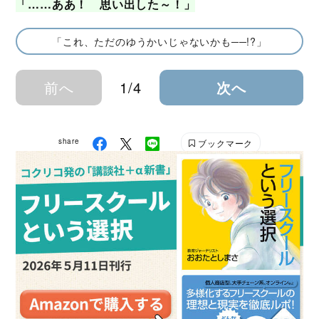
「……ああ！ 思い出した～！」
「これ、ただのゆうかいじゃないかも──!?」
前へ
1/4
次へ
share
ブックマーク