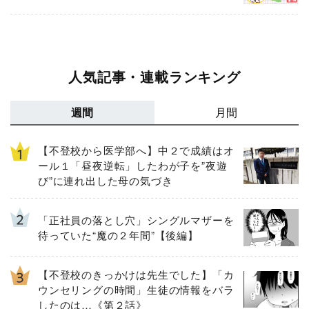
人気記事・連載ランキング
週間
月間
【不登校から医学部へ】中２で成績はオ
ール１「昼夜逆転」したわが子を”夜遊
び”に連れ出した母の気づき
「正社員の落とし穴」シングルマザーを
待っていた“魔の２年間”【後編】
【不登校のきっかけは先生でした】「カ
ウンセリングの時間」生徒の情報をバラ
したのは…《第２話》