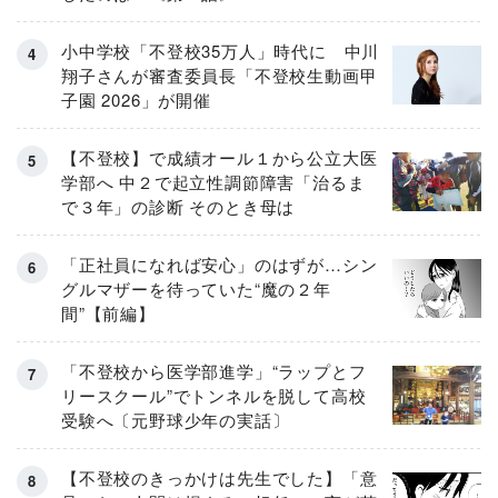
小中学校「不登校35万人」時代に 中川
翔子さんが審査委員長「不登校生動画甲
子園 2026」が開催
【不登校】で成績オール１から公立大医
学部へ 中２で起立性調節障害「治るま
で３年」の診断 そのとき母は
「正社員になれば安心」のはずが…シン
グルマザーを待っていた“魔の２年
間”【前編】
「不登校から医学部進学」“ラップとフ
リースクール”でトンネルを脱して高校
受験へ〔元野球少年の実話〕
【不登校のきっかけは先生でした】「意