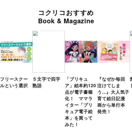
コクリコおすすめ
Book & Magazine
フリースクー
５文字で四字
「プリキュ
『なぜか毎回
ルという選択
熟語
ア」絵本約120
泣けてしま
点が電子書籍
う...』大人気子
化！ ママラ
育て絵日記漫
イター「プリ
画から単行本
キュア電子絵
発売！
本」を買って
みた！