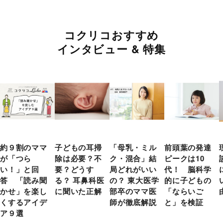
コクリコおすすめ
インタビュー & 特集
約９割のママ
子どもの耳掃
「母乳・ミル
前頭葉の発達
が「つら
除は必要？不
ク・混合」結
ピークは10
い！」と回
要？どうす
局どれがいい
代！ 脳科学
答 「読み聞
る？ 耳鼻科医
の？ 東大医学
的に子どもの
かせ」を楽し
に聞いた正解
部卒のママ医
「ならいご
くするアイデ
師が徹底解説
と」を検証
ア９選