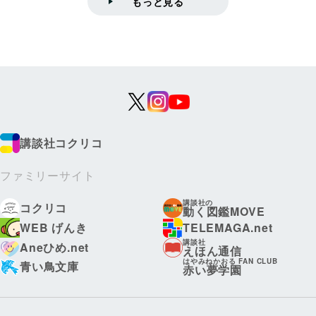
もっと見る
講談社コクリコ
ファミリーサイト
講談社の
コクリコ
動く図鑑MOVE
WEB げんき
TELEMAGA.net
講談社
Aneひめ.net
えほん通信
はやみねかおる FAN CLUB
青い鳥文庫
赤い夢学園