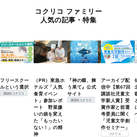
コクリコ ファミリー
人気の記事・特集
フリースクー
（PR）東急ホ
『神の蝶、舞
アーカイブ配
ルという選択
テルズ「人気
う果て』公式
信中【第67回
食育イベン
サイト
講談社児童文
講談社コクリコ
ト」参加レポ
学新人賞】受
講談社コクリコ
ート 野菜嫌
賞作家と前選
いの娘を変え
考委員に聞く
た「もったい
「児童文学創
ない！」の精
作セミナー」
神
コクリコ