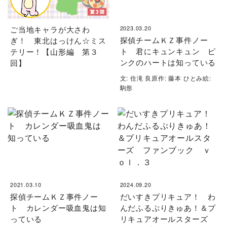
ご当地キャラが大さわ
2023.03.20
探偵チームＫＺ事件ノー
ぎ！ 東北はっけん☆ミス
ト 君にキュンキュン ピ
テリー！【山形編 第３
ンクのハートは知っている
回】
文: 住滝 良原作: 藤本 ひとみ絵:
駒形
2021.03.10
2024.09.20
探偵チームＫＺ事件ノー
だいすきプリキュア！ わ
ト カレンダー吸血鬼は知
んだふるぷりきゅあ！＆プ
っている
リキュアオールスターズ