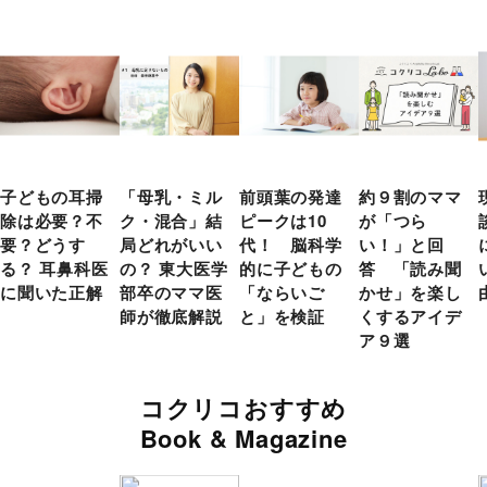
子どもの耳掃
「母乳・ミル
前頭葉の発達
約９割のママ
除は必要？不
ク・混合」結
ピークは10
が「つら
要？どうす
局どれがいい
代！ 脳科学
い！」と回
る？ 耳鼻科医
の？ 東大医学
的に子どもの
答 「読み聞
に聞いた正解
部卒のママ医
「ならいご
かせ」を楽し
師が徹底解説
と」を検証
くするアイデ
ア９選
コクリコおすすめ
Book & Magazine