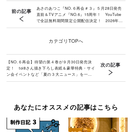
あさのあつこ『NO.６再会＃３』５月28日発売
前の記事
直前＆TVアニメ『NO.6』15周年！ YouTube
で全話無料期間限定公開配信決定！ 2026年５
月22日（金）スタート
カテゴリ
TOPへ
【NO.６再会】待望の第４巻が９月30日発売決
次の記事
定！ toi8さん描き下ろし表紙＆豪華特典・サイ
ン会イベントなど「夏の３大ニュース」を一挙
解禁！
あなたにオススメの記事はこちら