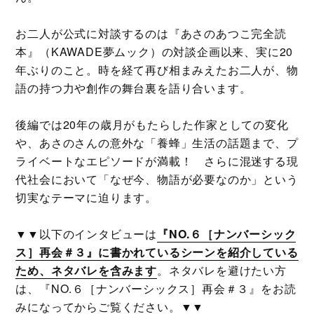
お二人が公式に対談するのは『あさのあつこ完全読
本』（KAWADE夢ムック）の対談企画以来、実に20
年ぶりのこと。時を経て再び相まみえたお二人が、物
語の持つ力や創作の舞台裏を語り合います。
後編では20年の歳月がもたらした作家としての変化
や、あさのさんの意外な「養蜂」生活の話題まで、プ
ライベートなエピソードが満載！ さらに混迷する現
代社会において「なぜ今、物語が必要なのか」という
切実なテーマに迫ります。
▼▼以下のインタビューは
『NO.６［ナンバーシック
ス］再会＃３』に書かれているシーンを紹介している
ため、ネタバレを含みます
。ネタバレを避けたい方
は、『NO.６［ナンバーシックス］再会＃３』をお読
みになってからご覧ください。▼▼