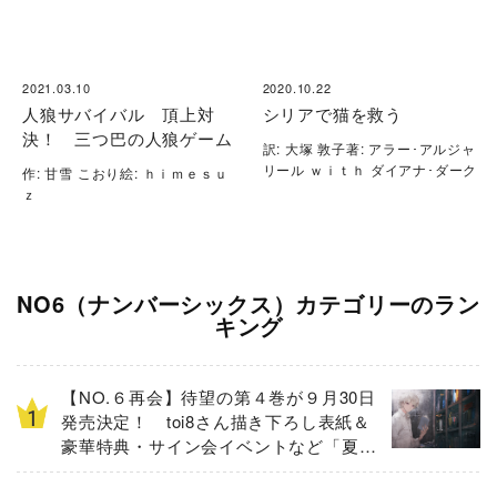
2021.03.10
2020.10.22
人狼サバイバル 頂上対
シリアで猫を救う
決！ 三つ巴の人狼ゲーム
訳: 大塚 敦子著: アラー･アルジャ
リール ｗｉｔｈ ダイアナ･ダーク
作: 甘雪 こおり絵: ｈｉｍｅｓｕ
ｚ
NO6（ナンバーシックス）カテゴリーのラン
キング
【NO.６再会】待望の第４巻が９月30日
発売決定！ toi8さん描き下ろし表紙＆
豪華特典・サイン会イベントなど「夏の
３大ニュース」を一挙解禁！