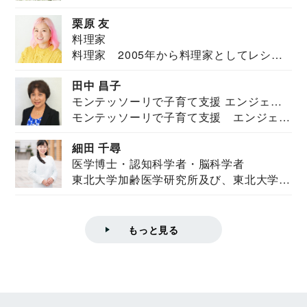
栗原 友
料理家
料理家 2005年から料理家としてレシピ
を紹介。東...
田中 昌子
モンテッソーリで子育て支援 エンジェル
モンテッソーリで子育て支援 エンジェル
ズハウス研究所所長
ズハウス研究...
細田 千尋
医学博士・認知科学者・脳科学者
東北大学加齢医学研究所及び、東北大学大
学院情報科学...
もっと見る