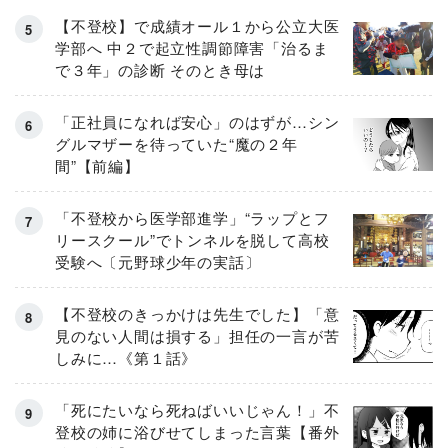
【不登校】で成績オール１から公立大医
学部へ 中２で起立性調節障害「治るま
で３年」の診断 そのとき母は
「正社員になれば安心」のはずが…シン
グルマザーを待っていた“魔の２年
間”【前編】
「不登校から医学部進学」“ラップとフ
リースクール”でトンネルを脱して高校
受験へ〔元野球少年の実話〕
【不登校のきっかけは先生でした】「意
見のない人間は損する」担任の一言が苦
しみに…《第１話》
「死にたいなら死ねばいいじゃん！」不
登校の姉に浴びせてしまった言葉【番外