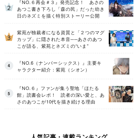
『NO.６再会＃３』発売記念！ あさの
あつこ書き下ろし「森の民」だった幼き
日のネズミを描く特別ストーリー公開
紫苑が独裁者になる資質と「２つのマグ
カップ」に隠された本音──あさのあつ
こが語る、紫苑とネズミの“いま”
『NO.6（ナンバーシックス）』主要キ
ャラクター紹介：紫苑（シオン）
『NO.６』ファンが集う聖地「ほたる
館」読書会レポ！ 読者の深い愛と、あ
さのあつこが10代を描き続ける理由
人気記事・連載ランキング