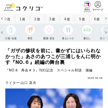
マイページ
講談社
コクリコ
0
1
2
3
4
5
6
歳
歳
歳
歳
歳
歳
歳
妊娠・出産
育児
健康・安全
食とレシピ
暮らし
絵本・
「ガザの惨状を前に、書かずにはいられな
かった」あさのあつこが三浦しをんに明か
す『NO.６』続編の舞台裏
『NO.6 再会＃３』刊行記念 スペシャル対談 後編
2026.05.28
ライター:
山口 真央