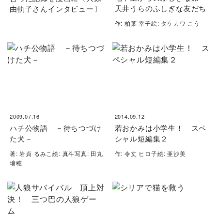
天井うらのふしぎな友だち
由軌子さんインタビュー〕
作: 柏葉 幸子絵: タケカワ こう
2009.07.16
2014.09.12
ハチ公物語 －待ちつづけ
若おかみは小学生！ スペ
た犬－
シャル短編集２
著: 岩貞 るみこ絵: 真斗写真: 田丸
作: 令丈 ヒロ子絵: 亜沙美
瑞穂