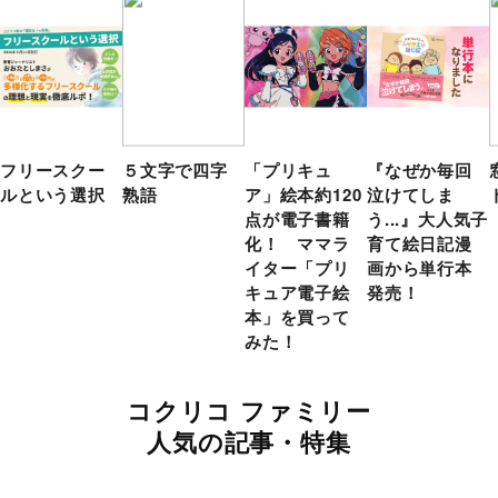
フリースクー
５文字で四字
「プリキュ
『なぜか毎回
ルという選択
熟語
ア」絵本約120
泣けてしま
点が電子書籍
う...』大人気子
化！ ママラ
育て絵日記漫
イター「プリ
画から単行本
キュア電子絵
発売！
本」を買って
みた！
コクリコ ファミリー
人気の記事・特集