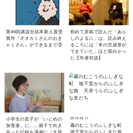
第46回講談社絵本新人賞受
初めて原稿で読んだ「あら
賞作『オオカミさんのおき
しのよるに」は、読み終え
ゃくさん』ができるまで③
るころには「本の完成形が
できていた」ほど面白かっ
た【作者対談】
小学生の息子が「いじめの
2019.04.11
霧のむこうのふしぎな町
加害者」に……親子で向き
地下室からのふしぎな旅
合った記録を漫画に〔大原