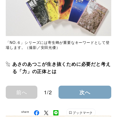
「NO.６」シリーズには寄生蜂が重要なキーワードとして登
場します。（撮影／安田光優）
あさのあつこが生き抜くために必要だと考え
る「力」の正体とは
前へ
1/2
次へ
share
ブックマーク