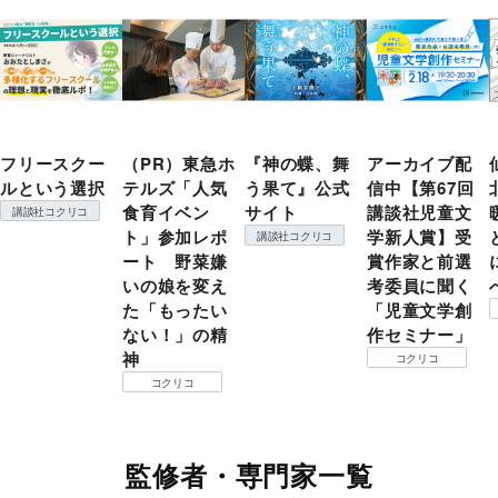
フリースクー
（PR）東急ホ
『神の蝶、舞
アーカイブ配
ルという選択
テルズ「人気
う果て』公式
信中【第67回
食育イベン
サイト
講談社児童文
講談社コクリコ
ト」参加レポ
学新人賞】受
講談社コクリコ
ート 野菜嫌
賞作家と前選
いの娘を変え
考委員に聞く
た「もったい
「児童文学創
ない！」の精
作セミナー」
神
コクリコ
コクリコ
監修者・専門家一覧