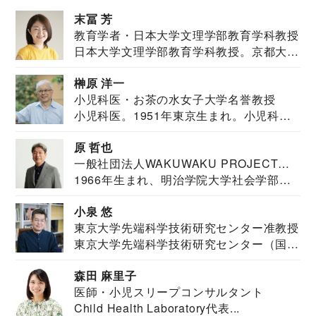
末冨 芳
教育学者・日本大学文理学部教育学科教授
日本大学文理学部教育学科教授。京都大学
教育学部卒業...
榊原 洋一
小児科医・お茶の水女子大学名誉教授
小児科医。1951年東京生まれ。小児科
医。東京大学...
原 哲也
一般社団法人WAKUWAKU PROJECT
1966年生まれ、明治学院大学社会学部福
JAPAN代表・言語聴覚士・社会福祉士
祉学科卒業...
小泉 悠
東京大学先端科学技術研究センター准教授
東京大学先端科学技術研究センター（国際
安全保障構想...
森田 麻里子
医師・小児スリープコンサルタント
Child Health Laboratory代表...