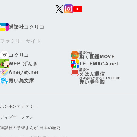
講談社コクリコ
ファミリーサイト
講談社の
コクリコ
動く図鑑MOVE
WEB げんき
TELEMAGA.net
講談社
Aneひめ.net
えほん通信
はやみねかおる FAN CLUB
青い鳥文庫
赤い夢学園
ボンボンアカデミー
ディズニーファン
講談社の学習まんが 日本の歴史