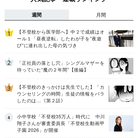
週間
月間
【不登校から医学部へ】中２で成績はオ
ール１「昼夜逆転」したわが子を”夜遊
び”に連れ出した母の気づき
「正社員の落とし穴」シングルマザーを
待っていた“魔の２年間”【後編】
【不登校のきっかけは先生でした】「カ
ウンセリングの時間」生徒の情報をバラ
したのは…《第２話》
小中学校「不登校35万人」時代に 中川
翔子さんが審査委員長「不登校生動画甲
子園 2026」が開催