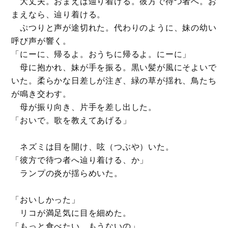
大丈夫。おまえは辿り着ける。彼方で待つ者へ。お
まえなら、辿り着ける。
ぷつりと声が途切れた。代わりのように、妹の幼い
呼び声が響く。
「にーに、帰るよ。おうちに帰るよ。にーに」
母に抱かれ、妹が手を振る。黒い髪が風にそよいで
いた。柔らかな日差しが注ぎ、緑の草が揺れ、鳥たち
が鳴き交わす。
母が振り向き、片手を差し出した。
「おいで。歌を教えてあげる」
ネズミは目を開け、呟（つぶや）いた。
「彼方で待つ者へ辿り着ける、か」
ランプの炎が揺らめいた。
「おいしかった」
リコが満足気に目を細めた。
「もっと食べたい。もうないの」