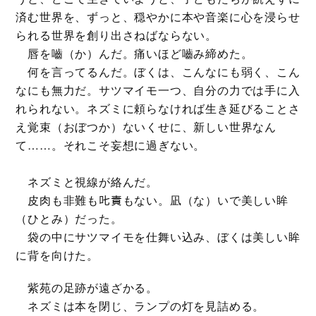
済む世界を、ずっと、穏やかに本や音楽に心を浸らせ
られる世界を創り出さねばならない。
唇を嚙（か）んだ。痛いほど嚙み締めた。
何を言ってるんだ。ぼくは、こんなにも弱く、こん
なにも無力だ。サツマイモ一つ、自分の力では手に入
れられない。ネズミに頼らなければ生き延びることさ
え覚束（おぼつか）ないくせに、新しい世界なん
て……。それこそ妄想に過ぎない。
ネズミと視線が絡んだ。
皮肉も非難も𠮟責もない。凪（な）いで美しい眸
（ひとみ）だった。
袋の中にサツマイモを仕舞い込み、ぼくは美しい眸
に背を向けた。
紫苑の足跡が遠ざかる。
ネズミは本を閉じ、ランプの灯を見詰める。