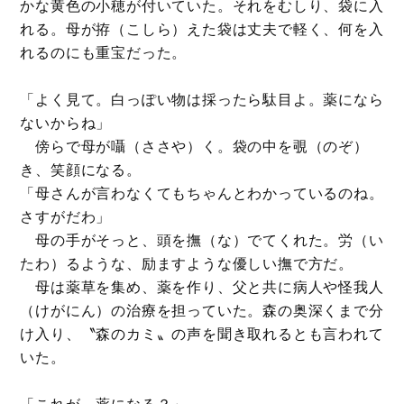
かな黄色の小穂が付いていた。それをむしり、袋に入
れる。母が拵（こしら）えた袋は丈夫で軽く、何を入
れるのにも重宝だった。
「よく見て。白っぽい物は採ったら駄目よ。薬になら
ないからね」
傍らで母が囁（ささや）く。袋の中を覗（のぞ）
き、笑顔になる。
「母さんが言わなくてもちゃんとわかっているのね。
さすがだわ」
母の手がそっと、頭を撫（な）でてくれた。労（い
たわ）るような、励ますような優しい撫で方だ。
母は薬草を集め、薬を作り、父と共に病人や怪我人
（けがにん）の治療を担っていた。森の奥深くまで分
け入り、〝森のカミ〟の声を聞き取れるとも言われて
いた。
「これが、薬になる？」