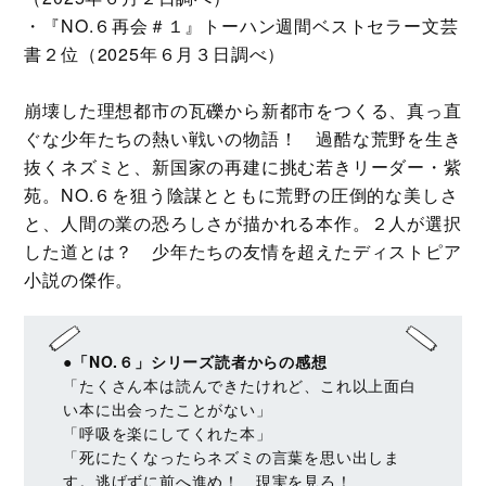
・『NO.６再会＃１』トーハン週間ベストセラー文芸
書２位（2025年６月３日調べ）
崩壊した理想都市の瓦礫から新都市をつくる、真っ直
ぐな少年たちの熱い戦いの物語！ 過酷な荒野を生き
抜くネズミと、新国家の再建に挑む若きリーダー・紫
苑。NO.６を狙う陰謀とともに荒野の圧倒的な美しさ
と、人間の業の恐ろしさが描かれる本作。２人が選択
した道とは？ 少年たちの友情を超えたディストピア
小説の傑作。
●「NO.６」シリーズ読者からの感想
「たくさん本は読んできたけれど、これ以上面白
い本に出会ったことがない」
「呼吸を楽にしてくれた本」
「死にたくなったらネズミの言葉を思い出しま
す。逃げずに前へ進め！ 現実を見ろ！