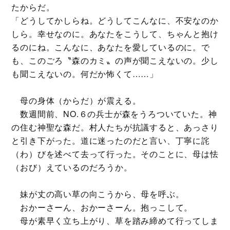
たからだ。
「どうしてかしらね。どうしてこんなに、不安なのか
しら。幸せなのに。あなたをこうして、ちゃんと抱け
るのにね。こんなに、あなたを愛しているのに。で
も、このごろ〝森のカミ〟の声が聞こえないの。少し
も聞こえないの。何だか怖くて……」
母の身体（からだ）が震える。
数週間前、NO.６の兵士が森をうろついていた。神
の住む神聖な森だ。村人たちが抗議すると、あっさり
と引き下がった。道に迷ったのだと言い、丁寧に詫
（わ）びを述べて去って行った。そのことに、母は怯
（おび）えているのだろうか。
妹が丈の高い草の向こうから、母を呼ぶ。
おかーさーん、おかーさーん。抱っこして。
母が素早く立ち上がり、草を踏み締めて行ってしま