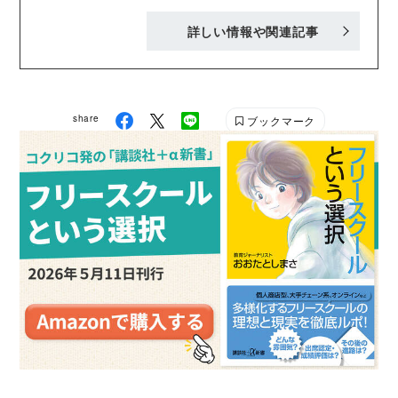
内容で、「おもしろくてタメになる」書籍を刊行中！
詳しい情報や関連記事
Twitter :@Kodansha_jidou YA! Entertainmentの
Twitter :@KODANSHA_YA_PR
share
ブックマーク