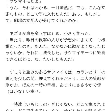
「サツマイモだよ」
「うん、それはわかる。一目瞭然だ。でも、こんな立
派なもの、どこで手に入れたんだ。あっ、もしかし
て、劇場の支配人が分けてくれたのか」
ネズミが肩を窄（すぼ）め、小さく笑った。
「当たり。昨日の観客の入りが予想外によくて、ご機
嫌だったのさ。あんた、なかなかに勘がよくなったじ
ゃないか。それに、成長した。サツマイモ一つに歓喜
できるほどに、な。たいしたもんだ」
ずしりと重みのあるサツマイモは、カランとリコの
飢えを少しの間、抑えてくれるだろう。二人の笑顔が
浮かぶ。ほんの一時の幸福。あまりにささやかで儚
（はかな）い幸せ。
一時凌（いちじしの）ぎじゃない。どこで生まれよ
うと、どこで生きていようと、子どもたちが飢えずに