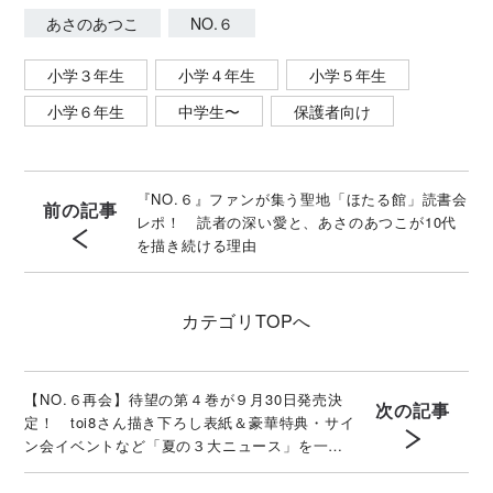
あさのあつこ
NO.６
小学３年生
小学４年生
小学５年生
小学６年生
中学生〜
保護者向け
『NO.６』ファンが集う聖地「ほたる館」読書会
前の記事
レポ！ 読者の深い愛と、あさのあつこが10代
を描き続ける理由
カテゴリ
TOPへ
【NO.６再会】待望の第４巻が９月30日発売決
次の記事
定！ toi8さん描き下ろし表紙＆豪華特典・サイ
ン会イベントなど「夏の３大ニュース」を一挙
解禁！