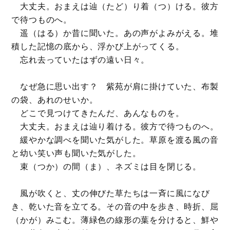
大丈夫。おまえは辿（たど）り着（つ）ける。彼方
で待つものへ。
遥（はる）か昔に聞いた。あの声がよみがえる。堆
積した記憶の底から、浮かび上がってくる。
忘れ去っていたはずの遠い日々。
なぜ急に思い出す？ 紫苑が肩に掛けていた、布製
の袋、あれのせいか。
どこで見つけてきたんだ、あんなものを。
大丈夫。おまえは辿り着ける。彼方で待つものへ。
緩やかな調べを聞いた気がした。草原を渡る風の音
と幼い笑い声も聞いた気がした。
束（つか）の間（ま）、ネズミは目を閉じる。
風が吹くと、丈の伸びた草たちは一斉に風になび
き、乾いた音を立てる。その音の中を歩き、時折、屈
（かが）みこむ。薄緑色の線形の葉を分けると、鮮や