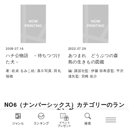
2009.07.16
2022.07.29
ハチ公物語 －待ちつづけ
あつまれ どうぶつの森
た犬－
島の生きもの図鑑
著: 岩貞 るみこ絵: 真斗写真: 田丸
編: 講談社監: 伊藤 弥寿彦監: 平沢
瑞穂
達矢監: 宮崎 佑介
NO6（ナンバーシックス）カテゴリーのラン
キング
イベント
ジャンル
ランキング
検索
プレゼント
【NO.６再会】待望の第４巻が９月30日