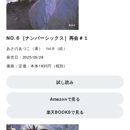
NO.６［ナンバーシックス］再会＃１
あさのあつこ（著） toi８（絵）
発売日：
2025/05/28
価格：
定価：本体1835円（税別）
試し読み
Amazonで見る
楽天BOOKSで見る