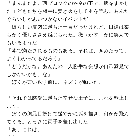
「まんまだよ。西ブロックの冬空の下で、腹をすかし
た子どもたちを相手に焚き火をして本を読む。あんた
ぐらいしか思いつかないイベントだ」
彼らしい皮肉に満ちた一言だったけれど、口調は柔
らかく優しささえ感じられた。微（かす）かに笑んで
もいるようだ。
「本で満たされるものもある。それは、きみだって、
よくわかってるだろう」
「どうだかな。あんたの一人勝手な妄想か自己満足で
しかないかも、な」
ぼくが言い返す前に、ネズミが動いた。
「それでは慈愛に満ちた幸せな王子に、これを献上し
よう」
ぼくの胸元目掛けて緩やかに弧を描き、何かが飛ん
でくる。とっさに両手を差し出した。
「あ、これは」