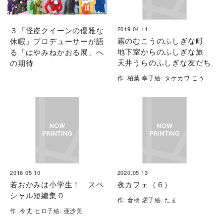
３『怪盗クイーンの優雅な
2019.04.11
霧のむこうのふしぎな町
休暇』プロデューサーが語
地下室からのふしぎな旅
る「はやみねかおる展」へ
天井うらのふしぎな友だち
の期待
作: 柏葉 幸子絵: タケカワ こう
2018.05.10
2020.05.13
若おかみは小学生！ スペ
夜カフェ（６）
シャル短編集０
作: 倉橋 燿子絵: たま
作: 令丈 ヒロ子絵: 亜沙美