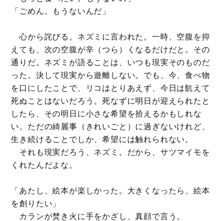
「ごめん。もうないんだ」
心から詫びる。ネズミに言われた。一時、空腹を抑
えても、次の空腹が辛（つら）くなるだけだと。その
通りだ。ネズミが語ることは、いつも現実そのものだ
った。決して現実から遊離しない。でも、今、食べ物
を口にしたことで、リコはとりあえず、今日は飢えて
死ぬことはないだろう。死なずに明日が迎えられたと
したら、その明日に小さな希望を拾えるかもしれな
い。ただの綺麗事（きれいごと）に過ぎないけれど、
生き続けることでしか、希望には触れられない。
それも現実だろう、ネズミ。だから、サツマイモを
くれたんだよな。
「あたし、絵本が楽しかった。大きくなったら、絵本
を創りたい」
カランが焚き火に手をかざし、真顔で言う。