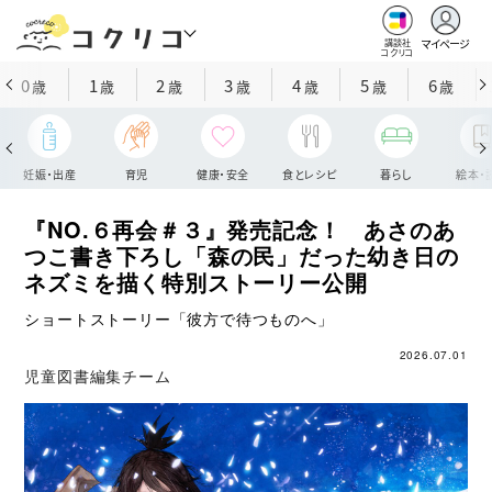
マイページ
講談社
コクリコ
0
1
2
3
4
5
6
歳
歳
歳
歳
歳
歳
歳
妊娠・出産
育児
健康・安全
食とレシピ
暮らし
絵本・
『NO.６再会＃３』発売記念！ あさのあ
つこ書き下ろし「森の民」だった幼き日の
ネズミを描く特別ストーリー公開
ショートストーリー「彼方で待つものへ」
2026.07.01
児童図書編集チーム