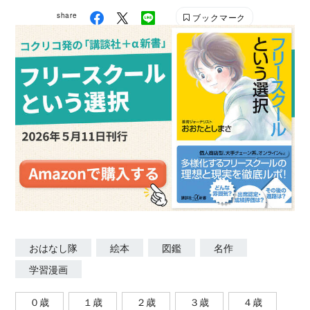
スタートして以来、通算2万2000回以上の訪問、190
share
ブックマーク
万人を超える参加者のみなさん、ありがとうございま
す。次はあなたの町でお会いできるかもしれません
ね！ https://ohanashitai.kodansha.co.jp/ X（旧
Twitter）：@ohanashitai55 Instagram：
@kodanshaohanashitai
おはなし隊
絵本
図鑑
名作
学習漫画
０歳
１歳
２歳
３歳
４歳