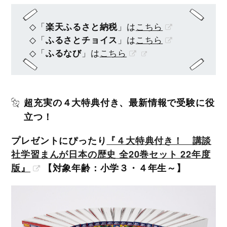
◇「
楽天ふるさと納税
」は
こちら
◇「
ふるさとチョイス
」は
こちら
◇「
ふるなび
」は
こちら
超充実の４大特典付き、最新情報で受験に役
立つ！
プレゼントにぴったり
『４大特典付き！ 講談
社学習まんが日本の歴史 全20巻セット 22年度
版』
【対象年齢：小学３・４年生～】