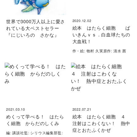
世界で3000万人以上に愛さ
2020.12.02
絵本 はたらく細胞 ば
れている大ベストセラー
いきんｖｓ．白血球たちの
『にじいろの さかな』
大血戦！
作・絵: 牧村 久実原作: 清水 茜
2021.03.10
2022.07.21
めくって学べる！ はたら
絵本 はたらく細胞 ４
く細胞 からだのしくみ
注射はこわくない！ 熱中
症とおたふくかぜ
編: 講談社監: シリウス編集部監: