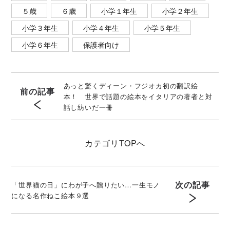
５歳
６歳
小学１年生
小学２年生
小学３年生
小学４年生
小学５年生
小学６年生
保護者向け
あっと驚くディーン・フジオカ初の翻訳絵
前の記事
本！ 世界で話題の絵本をイタリアの著者と対
話し紡いだ一冊
カテゴリ
TOPへ
次の記事
「世界猫の日」にわが子へ贈りたい…一生モノ
になる名作ねこ絵本９選