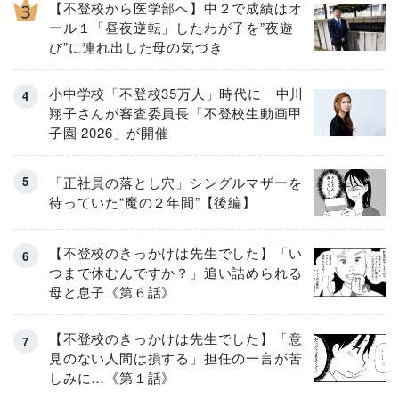
【不登校から医学部へ】中２で成績はオ
ール１「昼夜逆転」したわが子を”夜遊
び”に連れ出した母の気づき
小中学校「不登校35万人」時代に 中川
翔子さんが審査委員長「不登校生動画甲
子園 2026」が開催
「正社員の落とし穴」シングルマザーを
待っていた“魔の２年間”【後編】
【不登校のきっかけは先生でした】「い
つまで休むんですか？」追い詰められる
母と息子《第６話》
【不登校のきっかけは先生でした】「意
見のない人間は損する」担任の一言が苦
しみに…《第１話》