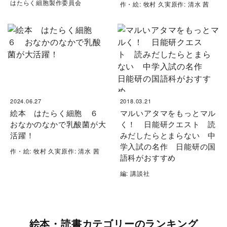
はたらく細胞製作委員会
作・絵: 牧村 久実原作: 清水 茜
2024.06.27
2018.03.21
絵本 はたらく細胞 ６
マルいアタマをもっとマル
おなかのなかで乳酸菌が大
く！ 日能研クエスト 読
活躍！
みだしたらとまらない 中
学入試の名作 日能研の国
作・絵: 牧村 久実原作: 清水 茜
語科がおすすめ
編: 講談社
絵本・読書カテゴリーのランキング