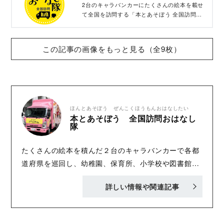
2台のキャラバンカーにたくさんの絵本を載せ
て全国を訪問する「本とあそぼう 全国訪問お
はなし隊」は、子どもたちに「おはなし」と
「笑顔」を届けています。あなたの町でお会い
しましょう。
この記事の画像をもっと見る（全9枚）
ほんとあそぼう ぜんこくほうもんおはなしたい
本とあそぼう 全国訪問おはなし
隊
たくさんの絵本を積んだ２台のキャラバンカーで各都
道府県を巡回し、幼稚園、保育所、小学校や図書館、
書店などを訪問している、「本とあそぼう 全国訪問
詳しい情報や関連記事
おはなし隊」。1999年７月に、講談社90周年記念事
業として、スタートしました。 2007年には第55回菊
池寛賞、2018年には、メセナ大賞にも選ばれました。