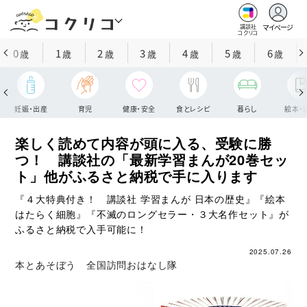
マイページ
講談社
コクリコ
0
1
2
3
4
5
6
歳
歳
歳
歳
歳
歳
歳
妊娠・出産
育児
健康・安全
食とレシピ
暮らし
絵本・
楽しく読めて内容が頭に入る、受験に勝
つ！ 講談社の「最新学習まんが20巻セッ
ト」他がふるさと納税で手に入ります
『４大特典付き！ 講談社 学習まんが 日本の歴史』『絵本
はたらく細胞』『不滅のロングセラー・３大名作セット』が
ふるさと納税で入手可能に！
2025.07.26
本とあそぼう 全国訪問おはなし隊