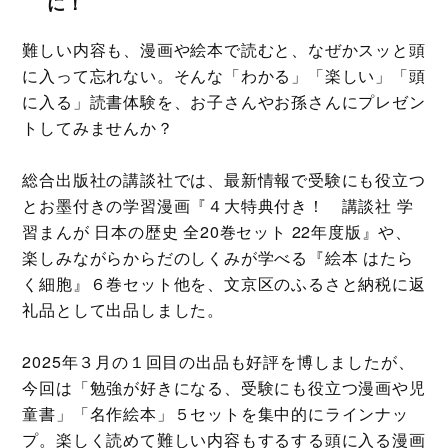
に！
難しい内容も、漫画や絵本で読むと、なぜかスッと頭
に入って忘れない。そんな「わかる」「楽しい」「頭
に入る」読書体験を、お子さんやお孫さんにプレゼン
トしてみませんか？
総合出版社の講談社では、最新情報で受験にも役立つ
とお墨付きの学習漫画『４大特典付き！ 講談社 学
習まんが 日本の歴史 全20巻セット 22年度版』や、
楽しみながらからだのしくみが学べる『絵本 はたら
く細胞』６巻セット他を、文京区のふるさと納税に返
礼品として出品しました。
2025年３月の１回目の出品も好評を博しましたが、
今回は「勉強が好きになる、受験にも役立つ漫画や児
童書」「名作絵本」５セットを集中的にラインナッ
プ。楽しく読めて難しい内容もするする頭に入る漫画