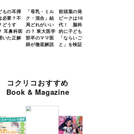
どもの耳掃
「母乳・ミル
前頭葉の発達
約９割のママ
現役
は必要？不
ク・混合」結
ピークは10
が「つら
談員
？どうす
局どれがいい
代！ 脳科学
い！」と回
に偏
？ 耳鼻科医
の？ 東大医学
的に子どもの
答 「読み聞
い」
聞いた正解
部卒のママ医
「ならいご
かせ」を楽し
由
師が徹底解説
と」を検証
くするアイデ
ア９選
コクリコおすすめ
Book & Magazine