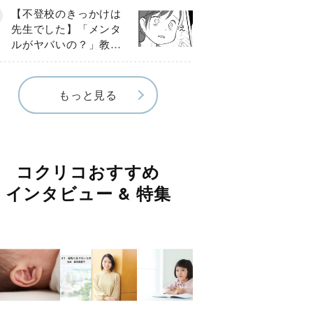
球少年の実話〕
【不登校のきっかけは
先生でした】「メンタ
ルがヤバいの？」教室
で始まった悪ふざけ
《第３話》
もっと見る
コクリコおすすめ
インタビュー & 特集