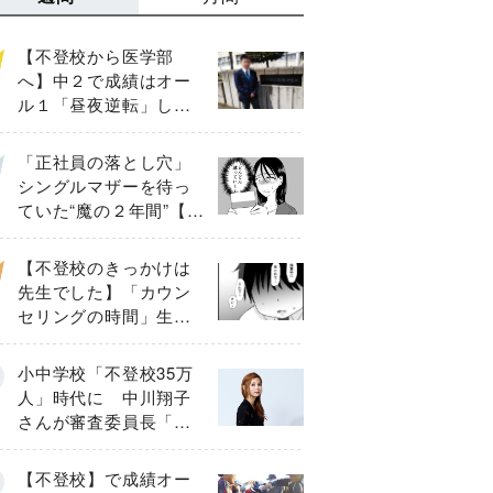
【不登校から医学部
へ】中２で成績はオー
ル１「昼夜逆転」した
わが子を”夜遊び”に連れ
出した母の気づき
「正社員の落とし穴」
シングルマザーを待っ
ていた“魔の２年間”【後
編】
【不登校のきっかけは
先生でした】「カウン
セリングの時間」生徒
の情報をバラしたの
は…《第２話》
小中学校「不登校35万
人」時代に 中川翔子
さんが審査委員長「不
登校生動画甲子園
2026」が開催
【不登校】で成績オー