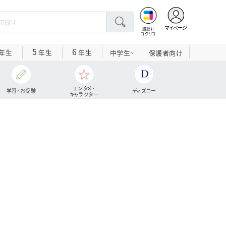
マイページ
講談社
コクリコ
5
6
年生
年生
年生
中学生~
保護者向け
エンタメ・
学習・お受験
ディズニー
キャラクター