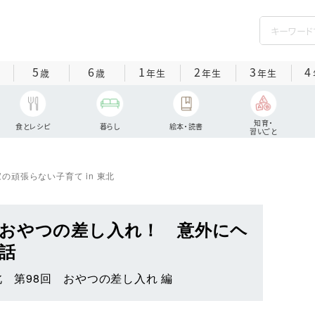
5
6
1
2
3
4
歳
歳
年生
年生
年生
知育・
食とレシピ
暮らし
絵本・読書
習いごと
の頑張らない子育て in 東北
おやつの差し入れ！ 意外にヘ
話
北 第98回 おやつの差し入れ 編