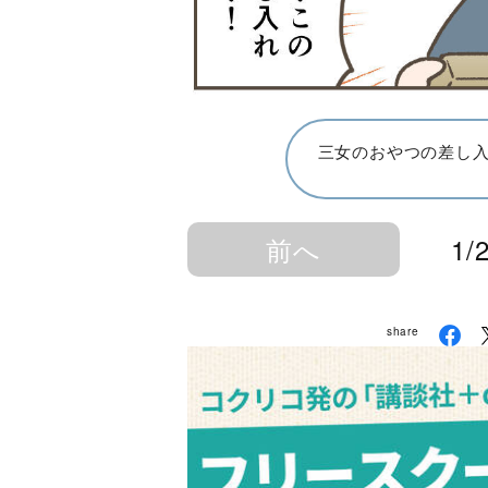
三女のおやつの差し
前へ
1/
share