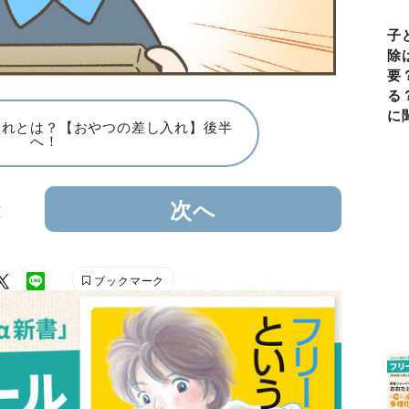
子
除
要
る
に
入れとは？【おやつの差し入れ】後半
へ！
2
次へ
ブックマーク