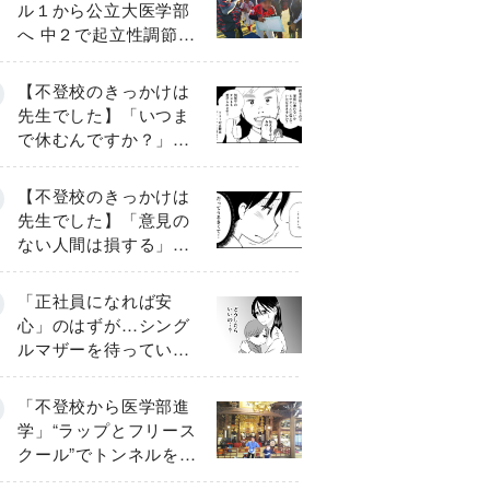
ル１から公立大医学部
へ 中２で起立性調節障
害「治るまで３年」の
診断 そのとき母は
【不登校のきっかけは
先生でした】「いつま
で休むんですか？」追
い詰められる母と息子
《第６話》
【不登校のきっかけは
先生でした】「意見の
ない人間は損する」担
任の一言が苦しみに…
《第１話》
「正社員になれば安
心」のはずが…シング
ルマザーを待ってい
た“魔の２年間”【前編】
「不登校から医学部進
学」“ラップとフリース
クール”でトンネルを脱
して高校受験へ〔元野