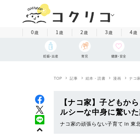
0
1
2
3
4
歳
歳
歳
歳
歳
妊娠・出産
育児
健康・安全
TOP
記事
絵本・読書
漫画
ナコ家
【ナコ家】子どもから
ルシーな中身に驚いた
ナコ家の頑張らない子育て in 東