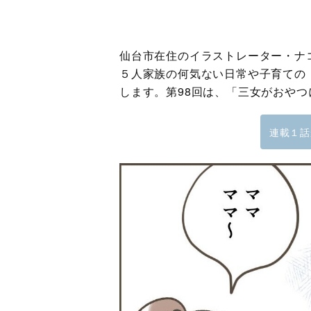
仙台市在住のイラストレーター・ナコ
５人家族の何気ない日常や子育ての
します。第98回は、「三女がおや
連載１話