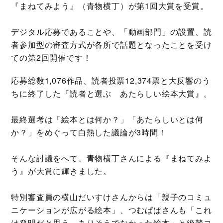
『まねてみよう』（青物横丁）が第1回大賞を受賞。
デジタル応募であることや、「動画部門」の設置、読
者参加型の審査方式が各所で話題となったことを受け
ての第2回開催です！
応募総数1,076作品、読者投票12,374票と大反響のう
ちに終了した『読者と選ぶ あたらしい絵本大賞』。
最終選考は「絵本とは何か？」「あたらしいとは何
か？」をめぐって白熱した議論が3時間！
そんな討議をへて、青物横丁さんによる『まねてみよ
う』が大賞に輝きました。
特別審査員の横山だいすけさんからは「親子のコミュ
ニケーションが広がる絵本」、つむぱぱさんも「これ
は発明だと思う。ありそうでなかった絵本」と絶賛コ