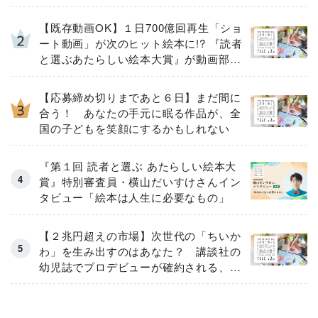
【既存動画OK】１日700億回再生「ショ
ート動画」が次のヒット絵本に!? 『読者
と選ぶあたらしい絵本大賞』が動画部門
の募集を強化！
【応募締め切りまであと６日】まだ間に
合う！ あなたの手元に眠る作品が、全
国の子どもを笑顔にするかもしれない
『第１回 読者と選ぶ あたらしい絵本大
賞』特別審査員・横山だいすけさんイン
タビュー「絵本は人生に必要なもの」
【２兆円超えの市場】次世代の「ちいか
わ」を生み出すのはあなた？ 講談社の
幼児誌でプロデビューが確約される、第
２回「読者と選ぶあたらしい絵本大賞」