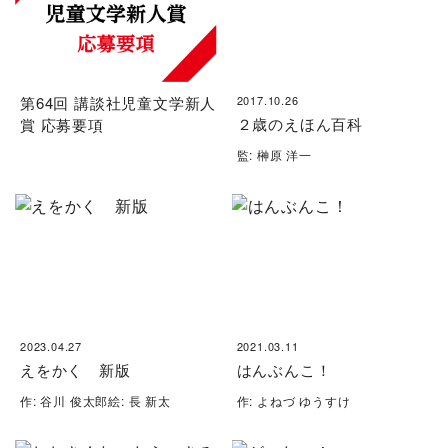
第64回 講談社児童文学新人
2017.10.26
２歳のえほん百科
賞 応募要項
監: 榊原 洋一
2023.04.27
2021.03.11
えをかく 新版
はんぶんこ！
作: 谷川 俊太郎絵: 長 新太
作: よねづ ゆうすけ