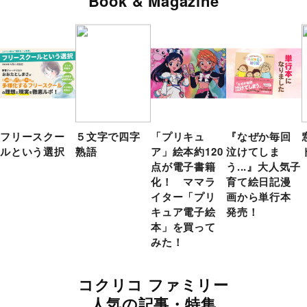
Book & Magazine
フリースクー
５文字で四字
「プリキュ
『なぜか毎回
ルという選択
熟語
ア」絵本約120
泣けてしま
点が電子書籍
う...』大人気子
化！ ママラ
育て絵日記漫
イター「プリ
画から単行本
キュア電子絵
発売！
本」を買って
みた！
コクリコ ファミリー
人気の記事・特集