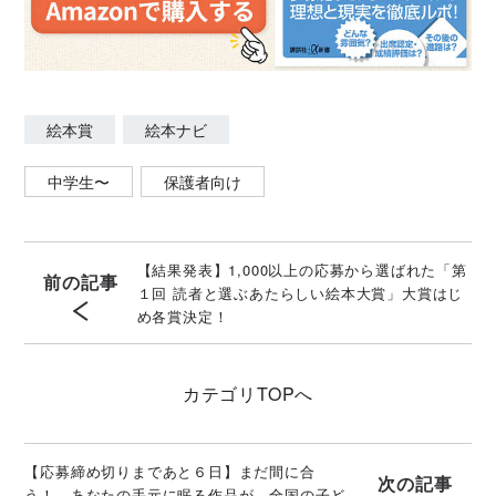
絵本賞
絵本ナビ
中学生〜
保護者向け
【結果発表】1,000以上の応募から選ばれた「第
前の記事
１回 読者と選ぶあたらしい絵本大賞」大賞はじ
め各賞決定！
カテゴリ
TOPへ
【応募締め切りまであと６日】まだ間に合
次の記事
う！ あなたの手元に眠る作品が、全国の子ど