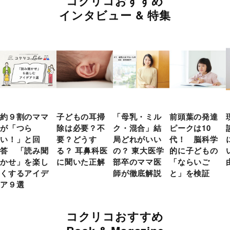
コクリコおすすめ
インタビュー & 特集
約９割のママ
子どもの耳掃
「母乳・ミル
前頭葉の発達
が「つら
除は必要？不
ク・混合」結
ピークは10
い！」と回
要？どうす
局どれがいい
代！ 脳科学
答 「読み聞
る？ 耳鼻科医
の？ 東大医学
的に子どもの
かせ」を楽し
に聞いた正解
部卒のママ医
「ならいご
くするアイデ
師が徹底解説
と」を検証
ア９選
コクリコおすすめ