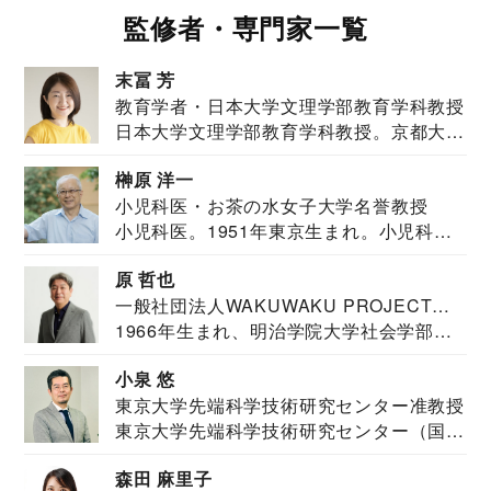
監修者・専門家一覧
末冨 芳
教育学者・日本大学文理学部教育学科教授
日本大学文理学部教育学科教授。京都大学
教育学部卒業...
榊原 洋一
小児科医・お茶の水女子大学名誉教授
小児科医。1951年東京生まれ。小児科
医。東京大学...
原 哲也
一般社団法人WAKUWAKU PROJECT
1966年生まれ、明治学院大学社会学部福
JAPAN代表・言語聴覚士・社会福祉士
祉学科卒業...
小泉 悠
東京大学先端科学技術研究センター准教授
東京大学先端科学技術研究センター（国際
安全保障構想...
森田 麻里子