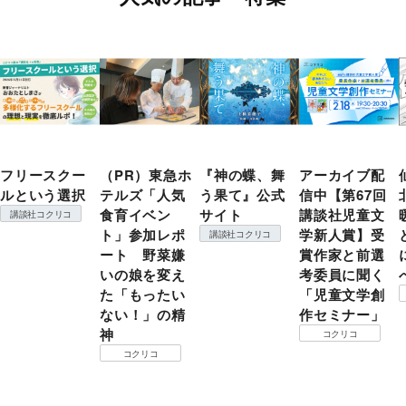
フリースクー
（PR）東急ホ
『神の蝶、舞
アーカイブ配
ルという選択
テルズ「人気
う果て』公式
信中【第67回
食育イベン
サイト
講談社児童文
講談社コクリコ
ト」参加レポ
学新人賞】受
講談社コクリコ
ート 野菜嫌
賞作家と前選
いの娘を変え
考委員に聞く
た「もったい
「児童文学創
ない！」の精
作セミナー」
神
コクリコ
コクリコ