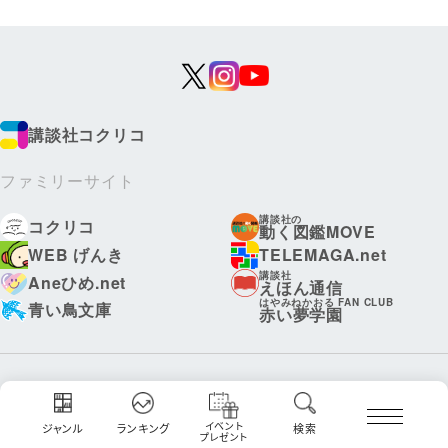
講談社コクリコ
ファミリーサイト
講談社の
コクリコ
動く図鑑MOVE
WEB げんき
TELEMAGA.net
講談社
Aneひめ.net
えほん通信
はやみねかおる FAN CLUB
青い鳥文庫
赤い夢学園
ボンボンアカデミー
イベント
ディズニーファン
ジャンル
ランキング
検索
プレゼント