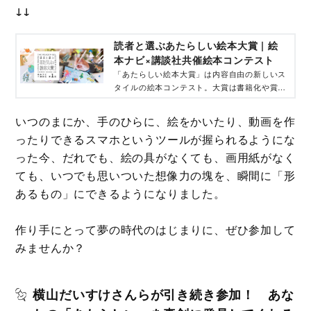
↓↓
読者と選ぶあたらしい絵本大賞 | 絵
本ナビ×講談社共催絵本コンテスト
「あたらしい絵本大賞」は内容自由の新しいス
タイルの絵本コンテスト。大賞は書籍化や賞金
も。絵本部門・動画部門・テキスト部門ともに
デジタル制作できWEBで応募。絵本ナビと講
いつのまにか、手のひらに、絵をかいたり、動画を作
談社が共催する絵本のコンクールです。
ったりできるスマホというツールが握られるようにな
った今、だれでも、絵の具がなくても、画用紙がなく
ても、いつでも思いついた想像力の塊を、瞬間に「形
あるもの」にできるようになりました。
作り手にとって夢の時代のはじまりに、ぜひ参加して
みませんか？
横山だいすけさんらが引き続き参加！ あな