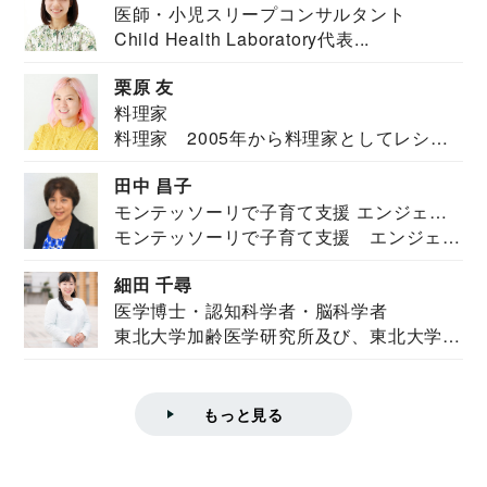
医師・小児スリープコンサルタント
Child Health Laboratory代表...
栗原 友
料理家
料理家 2005年から料理家としてレシピ
を紹介。東...
田中 昌子
モンテッソーリで子育て支援 エンジェル
モンテッソーリで子育て支援 エンジェル
ズハウス研究所所長
ズハウス研究...
細田 千尋
医学博士・認知科学者・脳科学者
東北大学加齢医学研究所及び、東北大学大
学院情報科学...
もっと見る