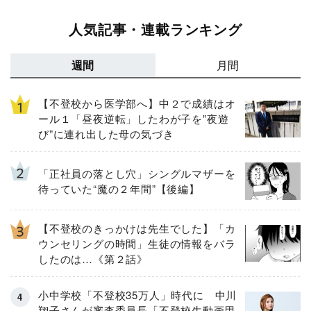
人気記事・連載ランキング
週間
月間
【不登校から医学部へ】中２で成績はオ
ール１「昼夜逆転」したわが子を”夜遊
び”に連れ出した母の気づき
「正社員の落とし穴」シングルマザーを
待っていた“魔の２年間”【後編】
【不登校のきっかけは先生でした】「カ
ウンセリングの時間」生徒の情報をバラ
したのは…《第２話》
小中学校「不登校35万人」時代に 中川
翔子さんが審査委員長「不登校生動画甲