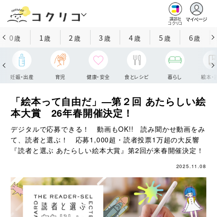
マイページ
講談社
コクリコ
0
1
2
3
4
5
6
歳
歳
歳
歳
歳
歳
歳
妊娠・出産
育児
健康・安全
食とレシピ
暮らし
絵本・
「絵本って自由だ」—第２回 あたらしい絵
本大賞 26年春開催決定！
デジタルで応募できる！ 動画もOK!! 読み聞かせ動画をみ
て、読者と選ぶ！ 応募1,000超・読者投票1万超の大反響
『読者と選ぶ あたらしい絵本大賞』第2回が来春開催決定！
2025.11.08