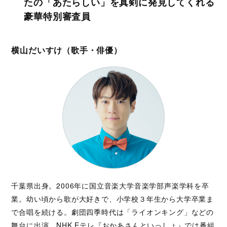
たの「あたらしい」を真剣に発見してくれる
豪華特別審査員
横山だいすけ（歌手・俳優）
千葉県出身。2006年に国⽴⾳楽⼤学⾳楽学部声楽学科を卒
業。幼い頃から歌が⼤好きで、⼩学校３年⽣から⼤学卒業ま
で合唱を続ける。劇団四季時代は「ライオンキング」などの
舞台に出演。NHK Eテレ『おかあさんといっしょ』では番組