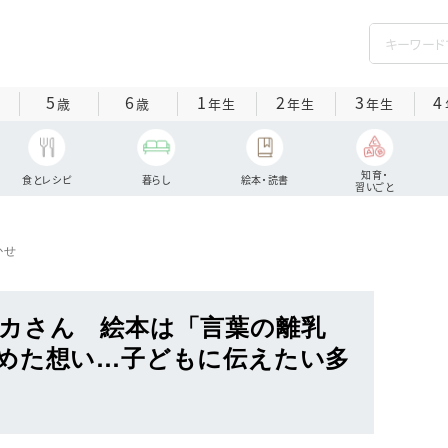
5
6
1
2
3
4
歳
歳
年生
年生
年生
知育・
食とレシピ
暮らし
絵本・読書
習いごと
かせ
カさん 絵本は「言葉の離乳
めた想い…子どもに伝えたい多