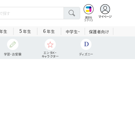
マイページ
講談社
コクリコ
5
6
年生
年生
年生
中学生~
保護者向け
エンタメ・
学習・お受験
ディズニー
キャラクター