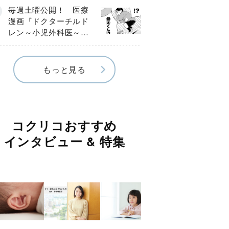
編】
毎週土曜公開！ 医療
漫画『ドクターチルド
レン～小児外科医～』
【Episode.４】
もっと見る
コクリコおすすめ
インタビュー & 特集