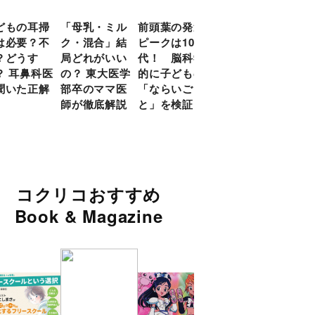
どもの耳掃
「母乳・ミル
前頭葉の発達
約９割のママ
現役
は必要？不
ク・混合」結
ピークは10
が「つら
談員
？どうす
局どれがいい
代！ 脳科学
い！」と回
に偏
？ 耳鼻科医
の？ 東大医学
的に子どもの
答 「読み聞
い」
聞いた正解
部卒のママ医
「ならいご
かせ」を楽し
由
師が徹底解説
と」を検証
くするアイデ
ア９選
コクリコおすすめ
Book & Magazine