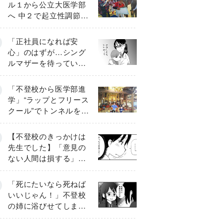
ル１から公立大医学部
へ 中２で起立性調節障
害「治るまで３年」の
診断 そのとき母は
「正社員になれば安
心」のはずが…シング
ルマザーを待ってい
た“魔の２年間”【前編】
「不登校から医学部進
学」“ラップとフリース
クール”でトンネルを脱
して高校受験へ〔元野
球少年の実話〕
【不登校のきっかけは
先生でした】「意見の
ない人間は損する」担
任の一言が苦しみに…
《第１話》
「死にたいなら死ねば
いいじゃん！」不登校
の姉に浴びせてしまっ
た言葉【番外編・後