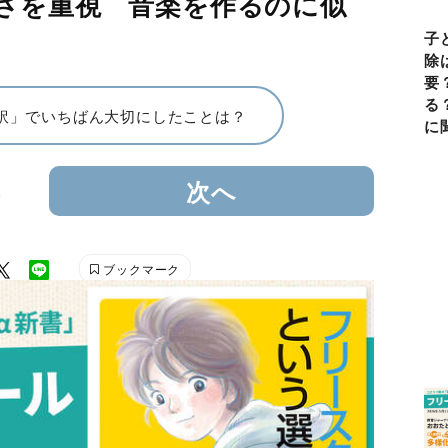
さを重視 音楽を作るのに似
子
除
要
る
訳」でいちばん大切にしたことは？
に
3
次へ
ブックマーク