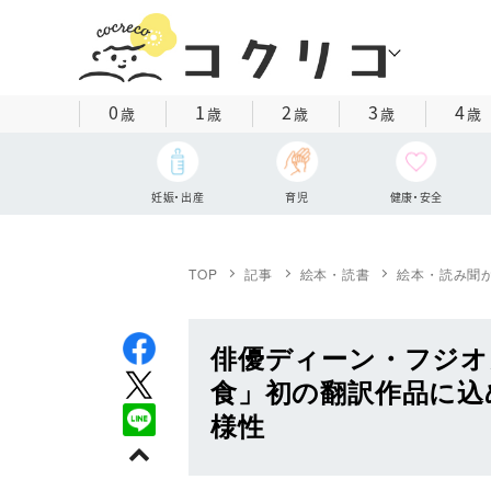
0
1
2
3
4
歳
歳
歳
歳
歳
妊娠・出産
育児
健康・安全
TOP
記事
絵本・読書
絵本・読み聞
俳優ディーン・フジオ
食」初の翻訳作品に込
様性