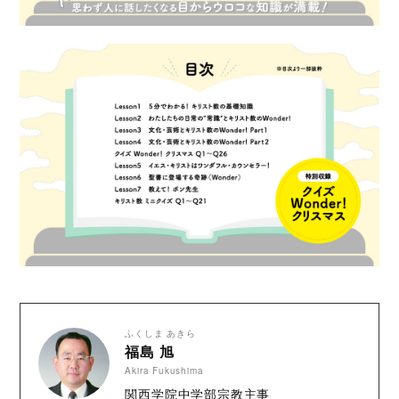
ふくしま あきら
福島 旭
Akira Fukushima
関西学院中学部宗教主事