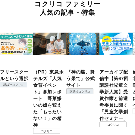
コクリコ ファミリー
人気の記事・特集
フリースクー
（PR）東急ホ
『神の蝶、舞
アーカイブ配
ルという選択
テルズ「人気
う果て』公式
信中【第67回
食育イベン
サイト
講談社児童文
講談社コクリコ
ト」参加レポ
学新人賞】受
講談社コクリコ
ート 野菜嫌
賞作家と前選
いの娘を変え
考委員に聞く
た「もったい
「児童文学創
ない！」の精
作セミナー」
神
コクリコ
コクリコ