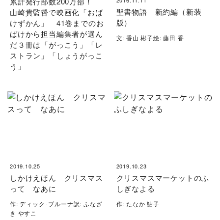
累計発行部数200万部！
聖書物語 新約編（新装
山崎貴監督で映画化「おば
版）
けずかん」 41巻までのお
ばけから担当編集者が選ん
文: 香山 彬子絵: 藤田 香
だ３冊は「がっこう」「レ
ストラン」「しょうがっこ
う」
2019.10.25
2019.10.23
しかけえほん クリスマス
クリスマスマーケットのふ
って なあに
しぎなよる
作: ディック･ブルーナ訳: ふなざ
作: たなか 鮎子
き やすこ