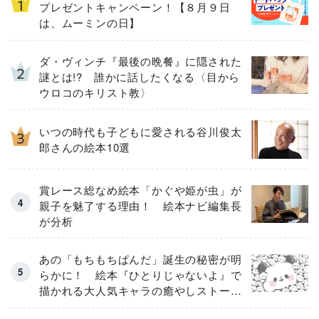
プレゼントキャンペーン！【８月９日
は、ムーミンの日】
ダ・ヴィンチ『最後の晩餐』に隠された
謎とは!? 誰かに話したくなる〈目から
ウロコのキリスト教〉
いつの時代も子どもに愛される谷川俊太
郎さんの絵本10選
賞レース総なめ絵本「かぐや姫が虫」が
親子を魅了する理由！ 絵本ナビ編集長
が分析
あの「もちもちぱんだ」誕生の秘密が明
らかに！ 絵本『ひとりじゃないよ』で
描かれる大人気キャラの癒やしストーリ
ー