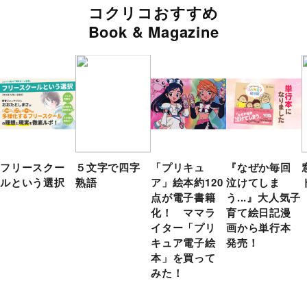
コクリコおすすめ
Book & Magazine
フリースクー
５文字で四字
「プリキュ
『なぜか毎回
ルという選択
熟語
ア」絵本約120
泣けてしま
点が電子書籍
う...』大人気子
化！ ママラ
育て絵日記漫
イター「プリ
画から単行本
キュア電子絵
発売！
本」を買って
みた！