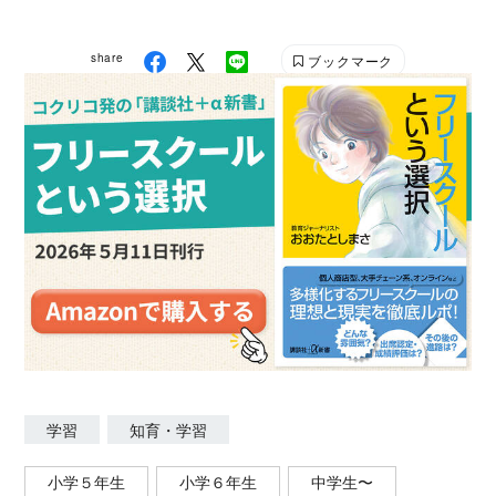
（全て講談社）など。戯曲やラジオドラマの脚本も執
筆。
share
ブックマーク
学習
知育・学習
小学５年生
小学６年生
中学生〜