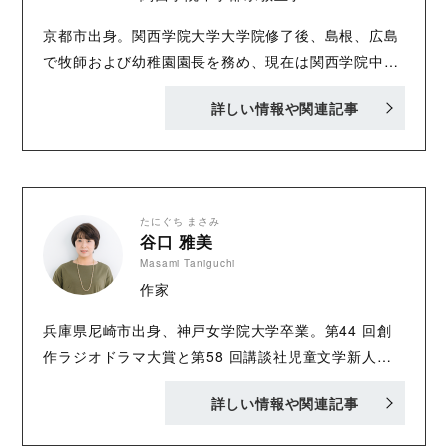
京都市出身。関西学院大学大学院修了後、島根、広島
で牧師および幼稚園園長を務め、現在は関西学院中学
部宗教主事・人権教育主任・教諭、関西学院会館宗教
詳しい情報や関連記事
主事、関西学院大学講師。冠句作家。保護司。琉球音
楽ユニット“Sari Sari Moon” のギター& ボーカル担
当。著書『GOODNEWS ～新約聖書』、『EXODUS
～旧約聖書』( 共に新教出版社) 他。
たにぐち まさみ
谷口 雅美
Masami Taniguchi
作家
兵庫県尼崎市出身、神戸女学院大学卒業。第44 回創
作ラジオドラマ大賞と第58 回講談社児童文学新人賞
でそれぞれ佳作に入選。著書は『大坂オナラ草紙』
詳しい情報や関連記事
『私立五芒高校 恋する幽霊部員たち』『わたしのカ
レーな夏休み』『殿、恐れながらブラックでござる』