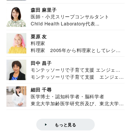
安全保障構想...
森田 麻里子
医師・小児スリープコンサルタント
Child Health Laboratory代表...
栗原 友
料理家
料理家 2005年から料理家としてレシピ
を紹介。東...
田中 昌子
モンテッソーリで子育て支援 エンジェル
モンテッソーリで子育て支援 エンジェル
ズハウス研究所所長
ズハウス研究...
細田 千尋
医学博士・認知科学者・脳科学者
東北大学加齢医学研究所及び、東北大学大
学院情報科学...
もっと見る