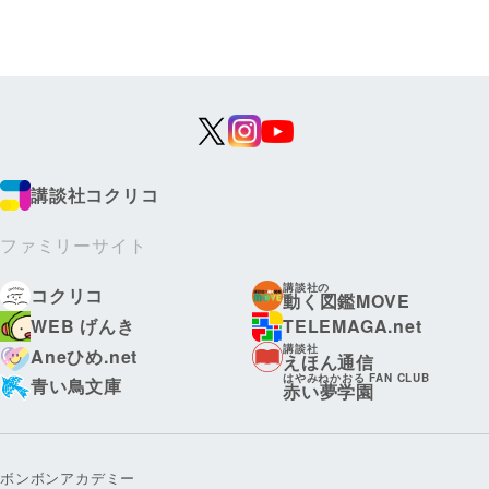
講談社コクリコ
ファミリーサイト
講談社の
コクリコ
動く図鑑MOVE
WEB げんき
TELEMAGA.net
講談社
Aneひめ.net
えほん通信
はやみねかおる FAN CLUB
青い鳥文庫
赤い夢学園
ボンボンアカデミー