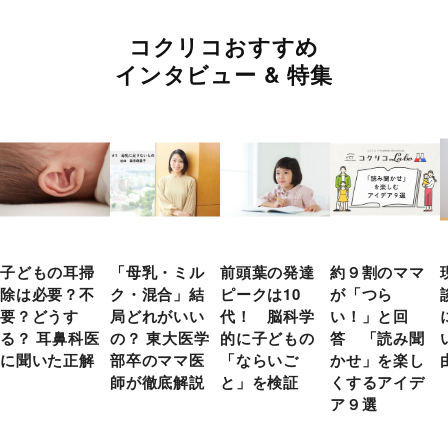
コクリコおすすめ
インタビュー & 特集
子どもの耳掃
「母乳・ミル
前頭葉の発達
約９割のママ
除は必要？不
ク・混合」結
ピークは10
が「つら
要？どうす
局どれがいい
代！ 脳科学
い！」と回
る？ 耳鼻科医
の？ 東大医学
的に子どもの
答 「読み聞
に聞いた正解
部卒のママ医
「ならいご
かせ」を楽し
師が徹底解説
と」を検証
くするアイデ
ア９選