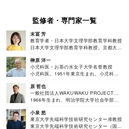
監修者・専門家一覧
末冨 芳
教育学者・日本大学文理学部教育学科教授
日本大学文理学部教育学科教授。京都大学
教育学部卒業...
榊原 洋一
小児科医・お茶の水女子大学名誉教授
小児科医。1951年東京生まれ。小児科
医。東京大学...
原 哲也
一般社団法人WAKUWAKU PROJECT
1966年生まれ、明治学院大学社会学部福
JAPAN代表・言語聴覚士・社会福祉士
祉学科卒業...
小泉 悠
東京大学先端科学技術研究センター准教授
東京大学先端科学技術研究センター（国際