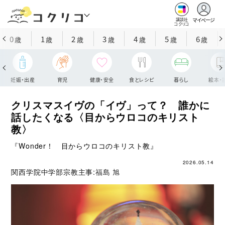
マイページ
講談社
コクリコ
0
1
2
3
4
5
6
歳
歳
歳
歳
歳
歳
歳
妊娠・出産
育児
健康・安全
食とレシピ
暮らし
絵本・
クリスマスイヴの「イヴ」って？ 誰かに
話したくなる〈目からウロコのキリスト
教〉
『Wonder！ 目からウロコのキリスト教』
2026.05.14
関西学院中学部宗教主事:
福島 旭