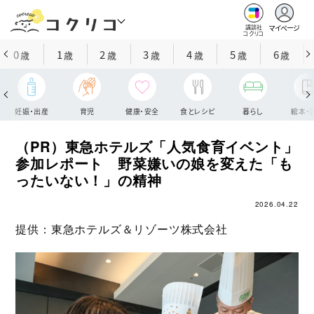
マイページ
講談社
コクリコ
0
1
2
3
4
5
6
歳
歳
歳
歳
歳
歳
歳
妊娠・出産
育児
健康・安全
食とレシピ
暮らし
絵本・
（PR）東急ホテルズ「人気食育イベント」
参加レポート 野菜嫌いの娘を変えた「も
ったいない！」の精神
2026.04.22
提供：東急ホテルズ＆リゾーツ株式会社