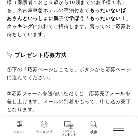
様（保護者１名と６歳から10歳までのお子様１名）
を、名古屋東急ホテルの宿泊付きで
もったいないば
あさんといっしょに親子で学ぼう「もったいない！」
クッキング
に無料でご招待します。奮ってのご応募お
待ちしています。
プレゼント応募方法
①下の「応募ページはこちら」ボタンから応募ページ
に進んでください。
②応募フォームを送信いただくと、応募完了メールを
差し上げます。メールの到着をもって、申し込み完了
となります。
③当選発表は５月12日ごろを予定しています。当選
イベント
ジャンル
ランキング
検索
された方には、入力いただいたメールアドレス宛に当
プレゼント