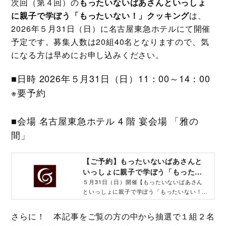
次回（第４回）の
もったいないばあさんといっしょ
に親子で学ぼう「もったいない！」クッキング
は、
2026年５月31日（日）に名古屋東急ホテルにて開催
予定です。募集人数は20組40名となりますので、気
になる方は早めにお申し込みください。
■日時 2026年５月31日（日）11：00～14：00
※要予約
■会場 名古屋東急ホテル 4 階 宴会場 「雅の
間」
【ご予約】もったいないばあさんと
いっしょに親子で学ぼう「もったい
ない！」クッキング
５月31日（日）開催【もったいないばあさん
といっしょに親子で学ぼう「もったいない！」
クッキング】のご予約・イベント詳細
さらに！ 本記事をご覧の方の中から抽選で１組２名