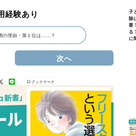
用経験あり
子
除
要
る
用の理由・第１位は……？
に
5
次へ
ブックマーク