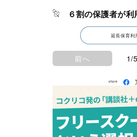
６割の保護者が利
延長保育利
前へ
1/
share