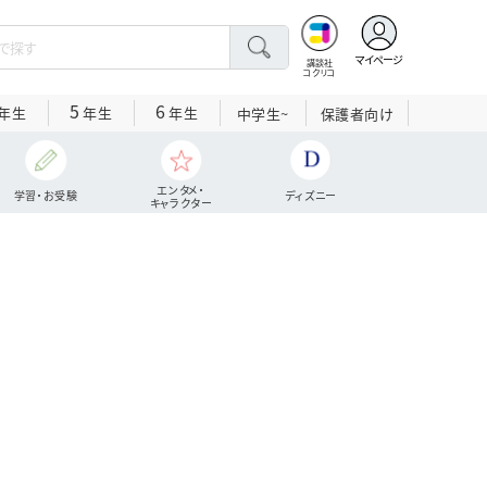
マイページ
講談社
コクリコ
5
6
年生
年生
年生
中学生~
保護者向け
エンタメ・
学習・お受験
ディズニー
キャラクター