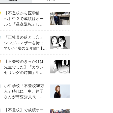
【不登校から医学部
へ】中２で成績はオー
ル１「昼夜逆転」した
わが子を”夜遊び”に連れ
出した母の気づき
「正社員の落とし穴」
シングルマザーを待っ
ていた“魔の２年間”【後
編】
【不登校のきっかけは
先生でした】「カウン
セリングの時間」生徒
の情報をバラしたの
は…《第２話》
小中学校「不登校35万
人」時代に 中川翔子
さんが審査委員長「不
登校生動画甲子園
2026」が開催
【不登校】で成績オー