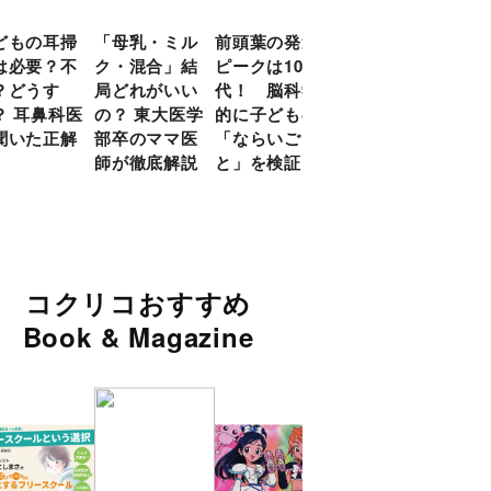
どもの耳掃
「母乳・ミル
前頭葉の発達
約９割のママ
現役
は必要？不
ク・混合」結
ピークは10
が「つら
談員
？どうす
局どれがいい
代！ 脳科学
い！」と回
に偏
？ 耳鼻科医
の？ 東大医学
的に子どもの
答 「読み聞
い」
聞いた正解
部卒のママ医
「ならいご
かせ」を楽し
由
師が徹底解説
と」を検証
くするアイデ
ア９選
コクリコおすすめ
Book & Magazine