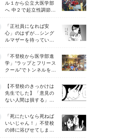
ル１から公立大医学部
へ 中２で起立性調節障
害「治るまで３年」の
診断 そのとき母は
「正社員になれば安
心」のはずが…シング
ルマザーを待ってい
た“魔の２年間”【前編】
「不登校から医学部進
学」“ラップとフリース
クール”でトンネルを脱
して高校受験へ〔元野
球少年の実話〕
【不登校のきっかけは
先生でした】「意見の
ない人間は損する」担
任の一言が苦しみに…
《第１話》
「死にたいなら死ねば
いいじゃん！」不登校
の姉に浴びせてしまっ
た言葉【番外編・後