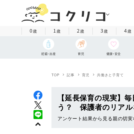
0
1
2
3
4
歳
歳
歳
歳
歳
妊娠・出産
育児
健康・安全
TOP
記事
育児
共働きと子育て
【延長保育の現実】毎
う？ 保護者のリアル
アンケート結果から見る親の切実