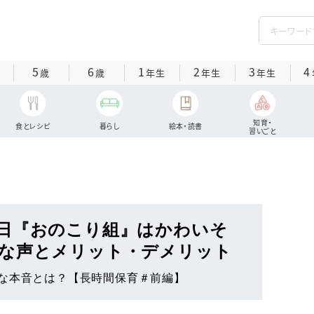
5
6
1
2
3
4
歳
歳
年生
年生
年生
知育・
食とレシピ
暮らし
絵本・読書
習いごと
日『おのこり組』はかわいそ
な声とメリット・デメリット
な本音とは？【長時間保育＃前編】