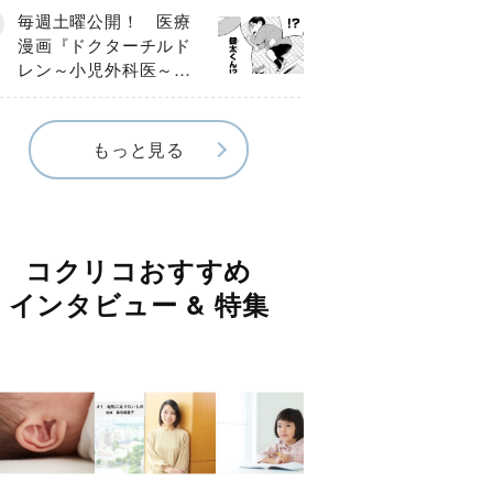
編】
毎週土曜公開！ 医療
漫画『ドクターチルド
レン～小児外科医～』
【Episode.４】
もっと見る
コクリコおすすめ
インタビュー & 特集