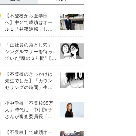
【不登校から医学部
へ】中２で成績はオー
ル１「昼夜逆転」した
わが子を”夜遊び”に連れ
出した母の気づき
「正社員の落とし穴」
シングルマザーを待っ
ていた“魔の２年間”【後
編】
【不登校のきっかけは
先生でした】「カウン
セリングの時間」生徒
の情報をバラしたの
は…《第２話》
小中学校「不登校35万
人」時代に 中川翔子
さんが審査委員長「不
登校生動画甲子園
2026」が開催
【不登校】で成績オー