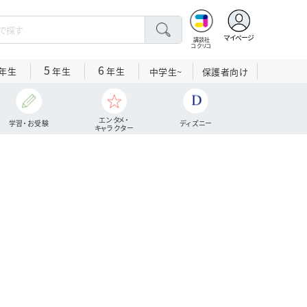
マイページ
講談社
コクリコ
5
6
年生
年生
年生
中学生~
保護者向け
エンタメ・
学習・お受験
ディズニー
キャラクター