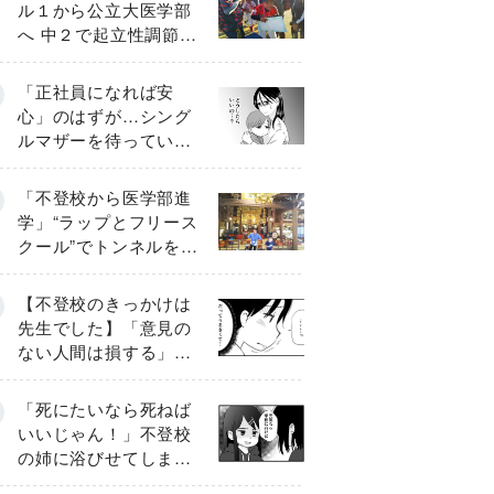
ル１から公立大医学部
へ 中２で起立性調節障
害「治るまで３年」の
診断 そのとき母は
「正社員になれば安
心」のはずが…シング
ルマザーを待ってい
た“魔の２年間”【前編】
「不登校から医学部進
学」“ラップとフリース
クール”でトンネルを脱
して高校受験へ〔元野
球少年の実話〕
【不登校のきっかけは
先生でした】「意見の
ない人間は損する」担
任の一言が苦しみに…
《第１話》
「死にたいなら死ねば
いいじゃん！」不登校
の姉に浴びせてしまっ
た言葉【番外編・後