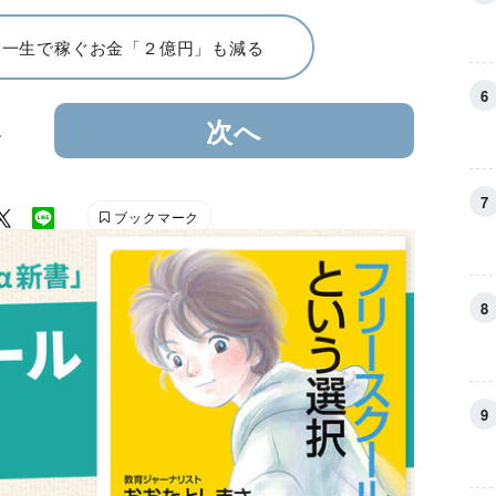
、一生で稼ぐお金「２億円」も減る
4
次へ
ブックマーク