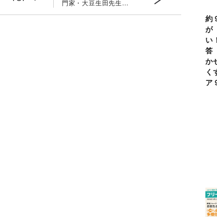
門家・大豆生田先生が
教える「帰宅後の修羅
約
場」の処方箋
が
い
答
か
く
ア