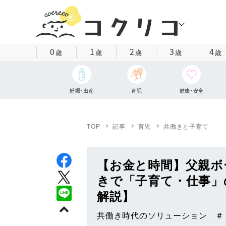
0
1
2
3
4
歳
歳
歳
歳
歳
妊娠・出産
育児
健康・安全
TOP
記事
育児
共働きと子育て
【お金と時間】父親ボ
きで「子育て・仕事」
解説】
共働き時代のソリューション ＃