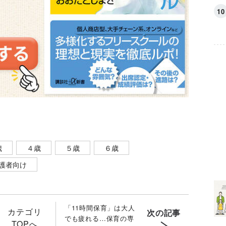
歳
４歳
５歳
６歳
護者向け
「11時間保育」は大人
カテゴリ
次の記事
でも疲れる…保育の専
TOPへ