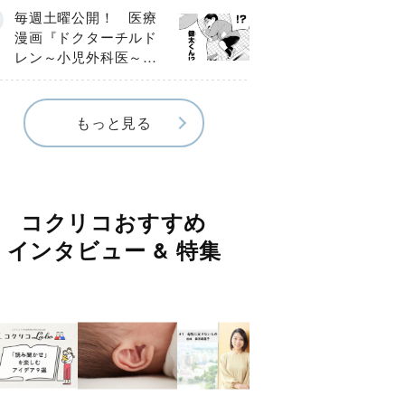
編】
毎週土曜公開！ 医療
漫画『ドクターチルド
レン～小児外科医～』
【Episode.４】
もっと見る
コクリコおすすめ
インタビュー & 特集