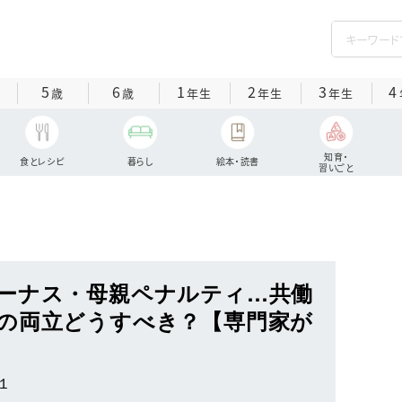
5
6
1
2
3
4
歳
歳
年生
年生
年生
知育・
食とレシピ
暮らし
絵本・読書
習いごと
ーナス・母親ペナルティ…共働
の両立どうすべき？【専門家が
１