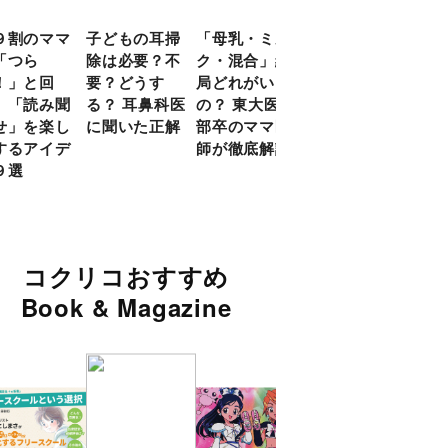
９割のママ
子どもの耳掃
「母乳・ミル
前頭葉の発達
現役
「つら
除は必要？不
ク・混合」結
ピークは10
談員
！」と回
要？どうす
局どれがいい
代！ 脳科学
に偏
 「読み聞
る？ 耳鼻科医
の？ 東大医学
的に子どもの
い」
せ」を楽し
に聞いた正解
部卒のママ医
「ならいご
由
するアイデ
師が徹底解説
と」を検証
９選
コクリコおすすめ
Book & Magazine