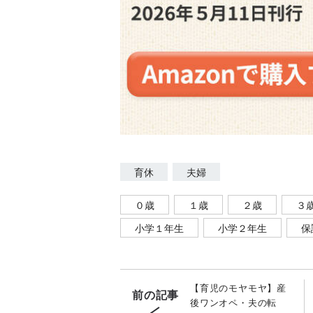
育休
夫婦
０歳
１歳
２歳
３
小学１年生
小学２年生
保
【育児のモヤモヤ】産
前の記事
後ワンオペ・夫の転