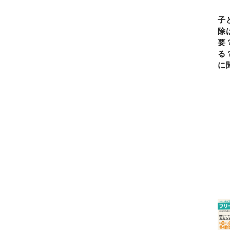
子
除
要
る
に