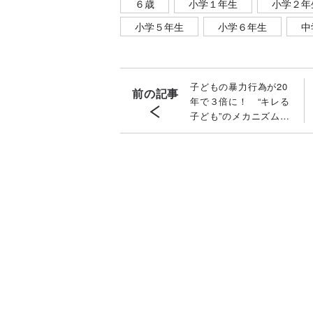
６歳
小学１年生
小学２年
小学５年生
小学６年生
中
子どもの暴力行為が20
前の記事
年で３倍に！ “キレる
子ども”のメカニズムと
親の心構え［専門医が
解説］