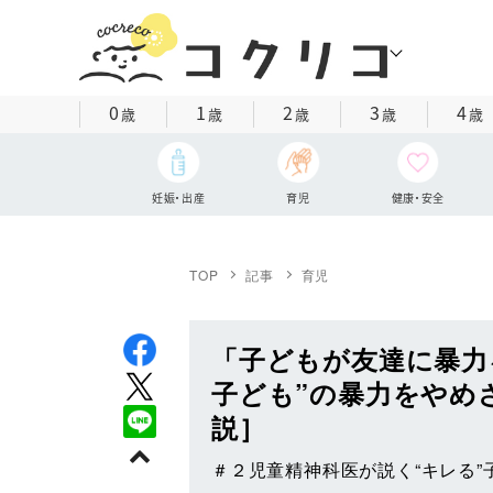
0
1
2
3
4
歳
歳
歳
歳
歳
妊娠・出産
育児
健康・安全
TOP
記事
育児
「子どもが友達に暴力
子ども”の暴力をやめ
説］
＃２児童精神科医が説く“キレる