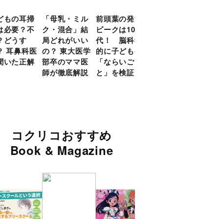
どもの耳掃
「母乳・ミル
前頭葉の発達
約９割のママ
現役
は必要？不
ク・混合」結
ピークは10
が「つら
談員
？どうす
局どれがいい
代！ 脳科学
い！」と回
に偏
？ 耳鼻科医
の？ 東大医学
的に子どもの
答 「読み聞
い」
聞いた正解
部卒のママ医
「ならいご
かせ」を楽し
由
師が徹底解説
と」を検証
くするアイデ
ア９選
コクリコおすすめ
Book & Magazine