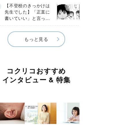
《第３話》
【不登校のきっかけは
先生でした】「正直に
書いていい」と言った
のに…信じた言葉は噓
だった《第４話》
もっと見る
コクリコおすすめ
インタビュー & 特集