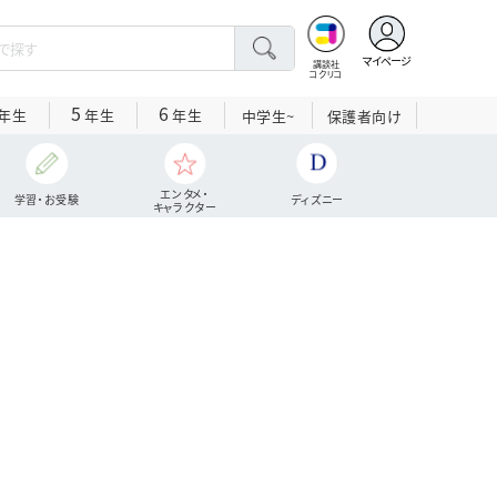
マイページ
講談社
コクリコ
5
6
年生
年生
年生
中学生~
保護者向け
エンタメ・
学習・お受験
ディズニー
キャラクター