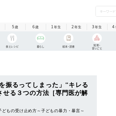
5
6
1
2
3
4
歳
歳
年生
年生
年生
知育・
食とレシピ
暮らし
絵本・読書
習いごと
を振るってしまった」“キレる
させる３つの方法［専門医が解
”子どもの受け止め方～子どもの暴力・暴言～