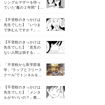
シングルマザーを待っ
ていた“魔の２年間”【後
編】
【不登校のきっかけは
先生でした】「いつま
で休むんですか？」追
い詰められる母と息子
《第６話》
【不登校のきっかけは
先生でした】「意見の
ない人間は損する」担
任の一言が苦しみに…
《第１話》
「不登校から医学部進
学」“ラップとフリース
クール”でトンネルを脱
して高校受験へ〔元野
球少年の実話〕
【不登校のきっかけは
先生でした】「メンタ
ルがヤバいの？」教室
で始まった悪ふざけ