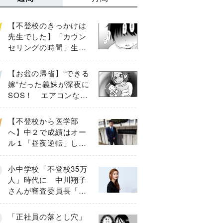
【不登校のきっかけは
先生でした】「カウン
セリングの時間」生徒
の情報をバラしたの
は…《第２話》
【お盆の帰省】“できる
嫁“だった義妹が深夜に
SOS！ エアコンな
し・肉禁止の義実家ル
ールに変化が…〈後
【不登校から医学部
編〉
へ】中２で成績はオー
ル１「昼夜逆転」した
わが子を”夜遊び”に連れ
出した母の気づき
小中学校「不登校35万
人」時代に 中川翔子
さんが審査委員長「不
登校生動画甲子園
2026」が開催
「正社員の落とし穴」