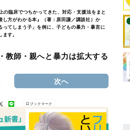
以上の臨床でつちかってきた、対応・支援法をまと
接し方がわかる本』（著：原田謙／講談社）か
るってしまう子」を例に、子どもの暴力・暴言に
します。
・教師・親へと暴力は拡大する
4
次へ
ブックマーク