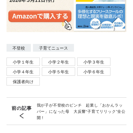
不登校
子育てニュース
小学１年生
小学２年生
小学３年生
小学４年生
小学５年生
小学６年生
保護者向け
我が子が不登校のピンチ 起業し「おかんラッ
前の記事
パー」になった母 大反響“子育てリリック”全公
開！