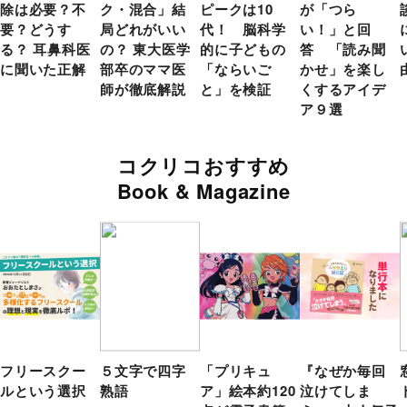
除は必要？不
ク・混合」結
ピークは10
が「つら
要？どうす
局どれがいい
代！ 脳科学
い！」と回
る？ 耳鼻科医
の？ 東大医学
的に子どもの
答 「読み聞
に聞いた正解
部卒のママ医
「ならいご
かせ」を楽し
師が徹底解説
と」を検証
くするアイデ
ア９選
コクリコおすすめ
Book & Magazine
フリースクー
５文字で四字
「プリキュ
『なぜか毎回
ルという選択
熟語
ア」絵本約120
泣けてしま