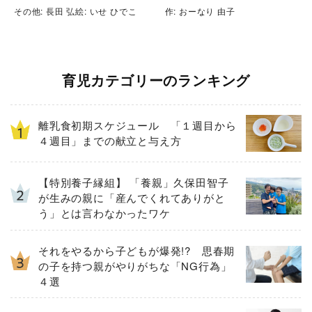
その他: 長田 弘絵: いせ ひでこ
作: おーなり 由子
育児カテゴリーのランキング
離乳食初期スケジュール 「１週目から
４週目」までの献立と与え方
【特別養子縁組】 「養親」久保田智子
が生みの親に「産んでくれてありがと
う」とは言わなかったワケ
それをやるから子どもが爆発!? 思春期
の子を持つ親がやりがちな「NG行為」
４選