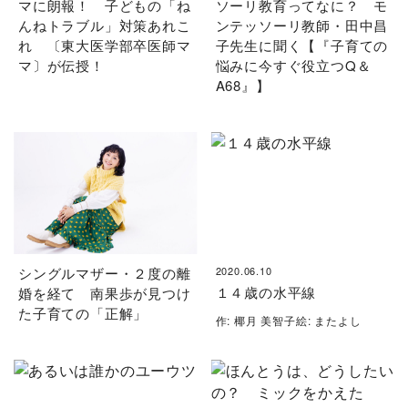
マに朗報！ 子どもの「ね
ソーリ教育ってなに？ モ
んねトラブル」対策あれこ
ンテッソーリ教師・田中昌
れ 〔東大医学部卒医師マ
子先生に聞く【『子育ての
マ〕が伝授！
悩みに今すぐ役立つQ＆
A68』】
シングルマザー・２度の離
2020.06.10
１４歳の水平線
婚を経て 南果歩が見つけ
た子育ての「正解」
作: 椰月 美智子絵: またよし