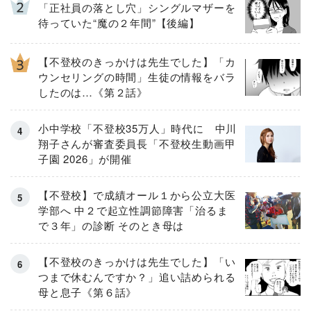
「正社員の落とし穴」シングルマザーを
待っていた“魔の２年間”【後編】
【不登校のきっかけは先生でした】「カ
ウンセリングの時間」生徒の情報をバラ
したのは…《第２話》
小中学校「不登校35万人」時代に 中川
翔子さんが審査委員長「不登校生動画甲
子園 2026」が開催
【不登校】で成績オール１から公立大医
学部へ 中２で起立性調節障害「治るま
で３年」の診断 そのとき母は
【不登校のきっかけは先生でした】「い
つまで休むんですか？」追い詰められる
母と息子《第６話》