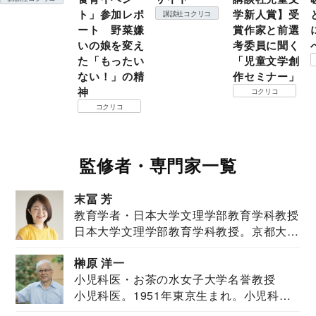
ト」参加レポ
学新人賞】受
講談社コクリコ
ート 野菜嫌
賞作家と前選
いの娘を変え
考委員に聞く
た「もったい
「児童文学創
ない！」の精
作セミナー」
神
コクリコ
コクリコ
監修者・専門家一覧
末冨 芳
教育学者・日本大学文理学部教育学科教授
日本大学文理学部教育学科教授。京都大学
教育学部卒業...
榊原 洋一
小児科医・お茶の水女子大学名誉教授
小児科医。1951年東京生まれ。小児科
医。東京大学...