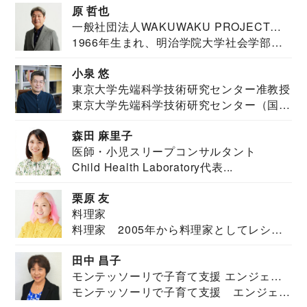
原 哲也
一般社団法人WAKUWAKU PROJECT
1966年生まれ、明治学院大学社会学部福
JAPAN代表・言語聴覚士・社会福祉士
祉学科卒業...
小泉 悠
東京大学先端科学技術研究センター准教授
東京大学先端科学技術研究センター（国際
安全保障構想...
森田 麻里子
医師・小児スリープコンサルタント
Child Health Laboratory代表...
栗原 友
料理家
料理家 2005年から料理家としてレシピ
を紹介。東...
田中 昌子
モンテッソーリで子育て支援 エンジェル
モンテッソーリで子育て支援 エンジェル
ズハウス研究所所長