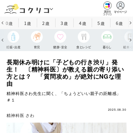
マイページ
講談社
コクリコ
0
1
2
3
4
5
6
歳
歳
歳
歳
歳
歳
歳
妊娠・出産
育児
健康・安全
食とレシピ
暮らし
絵本・
長期休み明けに「子どもの行き渋り」発
生！ 〔精神科医〕が教える親の寄り添い
方とは？ 「質問攻め」が絶対にNGな理
由
精神科医さわ先生に聞く、「ちょうどいい親子の距離感」
＃１
2025.08.30
精神科医 さわ