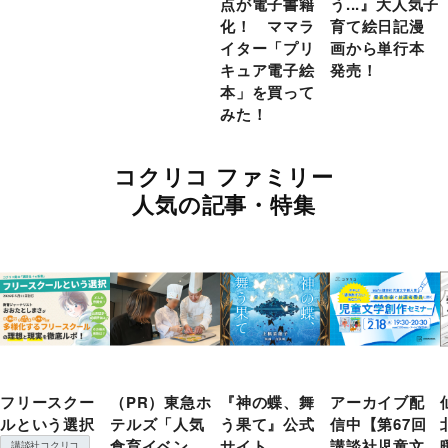
点が電子書籍
う...』大人気子
化！ ママラ
育て絵日記漫
イター「プリ
画から単行本
キュア電子絵
発売！
本」を買って
みた！
コクリコ ファミリー
人気の記事・特集
フリースクー
（PR）東急ホ
『神の蝶、舞
アーカイブ配
ルという選択
テルズ「人気
う果て』公式
信中【第67回
食育イベン
サイト
講談社児童文
講談社コクリコ