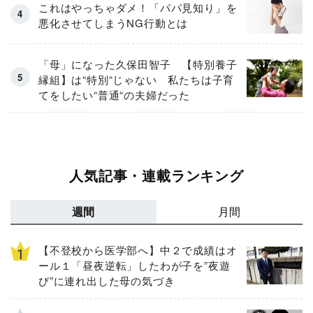
これはやっちゃダメ！「パパ見知り」を
悪化させてしまうNG行動とは
「母」になった久保田智子 【特別養子
縁組】は“特別“じゃない 私たちは子育
てをしたい“普通“の夫婦だった
人気記事・連載ランキング
週間
月間
【不登校から医学部へ】中２で成績はオ
ール１「昼夜逆転」したわが子を”夜遊
び”に連れ出した母の気づき