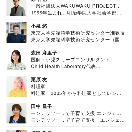
一般社団法人WAKUWAKU PROJECT
1966年生まれ、明治学院大学社会学部福
JAPAN代表・言語聴覚士・社会福祉士
祉学科卒業...
小泉 悠
東京大学先端科学技術研究センター准教授
東京大学先端科学技術研究センター（国際
安全保障構想...
森田 麻里子
医師・小児スリープコンサルタント
Child Health Laboratory代表...
栗原 友
料理家
料理家 2005年から料理家としてレシピ
を紹介。東...
田中 昌子
モンテッソーリで子育て支援 エンジェル
モンテッソーリで子育て支援 エンジェル
ズハウス研究所所長
ズハウス研究...