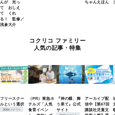
んが 光っ
ちゃんえほん
て おしえ
て くれ
る！ 監修／
浅倉大介
コクリコ ファミリー
人気の記事・特集
フリースクー
（PR）東急ホ
『神の蝶、舞
アーカイブ配
ルという選択
テルズ「人気
う果て』公式
信中【第67回
食育イベン
サイト
講談社児童文
講談社コクリコ
講談社コクリコ