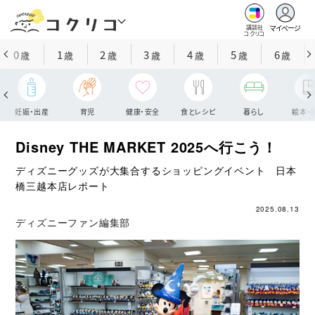
マイページ
講談社
コクリコ
0
1
2
3
4
5
6
歳
歳
歳
歳
歳
歳
歳
妊娠・出産
育児
健康・安全
食とレシピ
暮らし
絵本・
Disney THE MARKET 2025へ行こう！
ディズニーグッズが大集合するショッピングイベント 日本
橋三越本店レポート
2025.08.13
ディズニーファン編集部