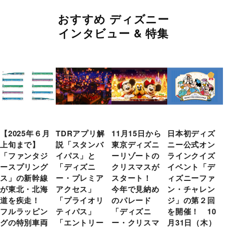
おすすめ ディズニー
インタビュー & 特集
【2025年６月
TDRアプリ解
11月15日から
日本初ディズ
上旬まで】
説「スタンバ
東京ディズニ
ニー公式オン
「ファンタジ
イパス」と
ーリゾートの
ラインクイズ
ースプリング
「ディズニ
クリスマスが
イベント「デ
ス」の新幹線
ー・プレミア
スタート！
ィズニーファ
が東北・北海
アクセス」
今年で見納め
ン・チャレン
道を疾走！
「プライオリ
のパレード
ジ」の第２回
フルラッピン
ティパス」
「ディズニ
を開催！ 10
グの特別車両
「エントリー
ー・クリスマ
月31日（木）