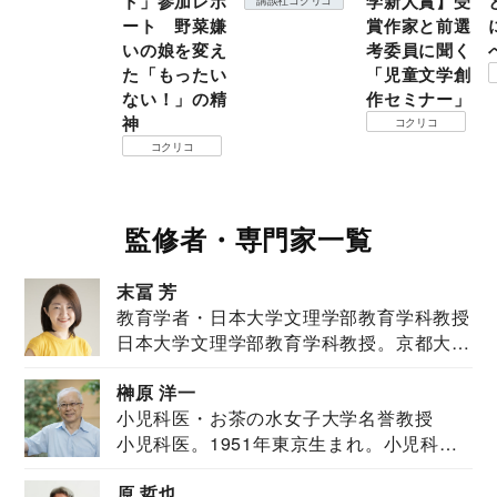
ト」参加レポ
学新人賞】受
ート 野菜嫌
賞作家と前選
いの娘を変え
考委員に聞く
た「もったい
「児童文学創
ない！」の精
作セミナー」
神
コクリコ
コクリコ
監修者・専門家一覧
末冨 芳
教育学者・日本大学文理学部教育学科教授
日本大学文理学部教育学科教授。京都大学
教育学部卒業...
榊原 洋一
小児科医・お茶の水女子大学名誉教授
小児科医。1951年東京生まれ。小児科
医。東京大学...
原 哲也