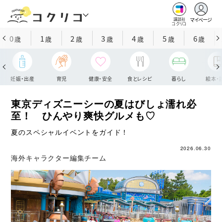
マイページ
講談社
コクリコ
0
1
2
3
4
5
6
歳
歳
歳
歳
歳
歳
歳
妊娠・出産
育児
健康・安全
食とレシピ
暮らし
絵本・
東京ディズニーシーの夏はびしょ濡れ必
至！ ひんやり爽快グルメも♡
夏のスペシャルイベントをガイド！
2026.06.30
海外キャラクター編集チーム