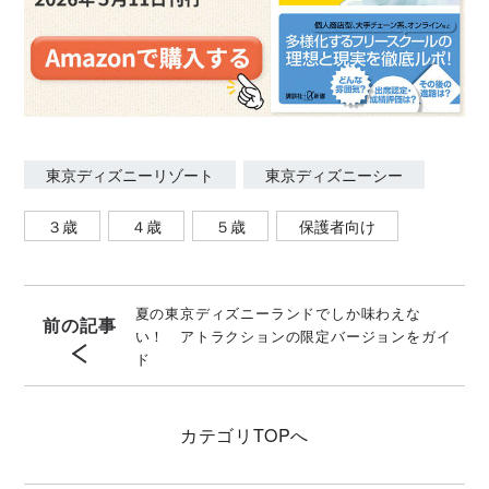
東京ディズニーリゾート
東京ディズニーシー
３歳
４歳
５歳
保護者向け
夏の東京ディズニーランドでしか味わえな
前の記事
い！ アトラクションの限定バージョンをガイ
ド
カテゴリ
TOPへ