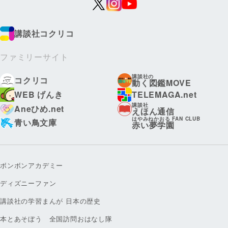
講談社コクリコ
ファミリーサイト
講談社の
コクリコ
動く図鑑MOVE
WEB げんき
TELEMAGA.net
講談社
Aneひめ.net
えほん通信
はやみねかおる FAN CLUB
青い鳥文庫
赤い夢学園
ボンボンアカデミー
ディズニーファン
講談社の学習まんが 日本の歴史
本とあそぼう 全国訪問おはなし隊