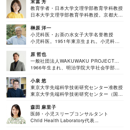
末冨 芳
教育学者・日本大学文理学部教育学科教授
日本大学文理学部教育学科教授。京都大学
教育学部卒業...
榊原 洋一
小児科医・お茶の水女子大学名誉教授
小児科医。1951年東京生まれ。小児科
医。東京大学...
原 哲也
一般社団法人WAKUWAKU PROJECT
1966年生まれ、明治学院大学社会学部福
JAPAN代表・言語聴覚士・社会福祉士
祉学科卒業...
小泉 悠
東京大学先端科学技術研究センター准教授
東京大学先端科学技術研究センター（国際
安全保障構想...
森田 麻里子
医師・小児スリープコンサルタント
Child Health Laboratory代表...