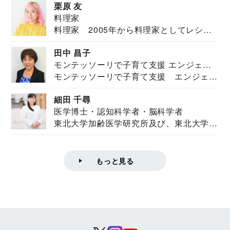
栗原 友
料理家
料理家 2005年から料理家としてレシピ
を紹介。東...
田中 昌子
モンテッソーリで子育て支援 エンジェル
モンテッソーリで子育て支援 エンジェル
ズハウス研究所所長
ズハウス研究...
細田 千尋
医学博士・認知科学者・脳科学者
東北大学加齢医学研究所及び、東北大学大
学院情報科学...
もっと見る