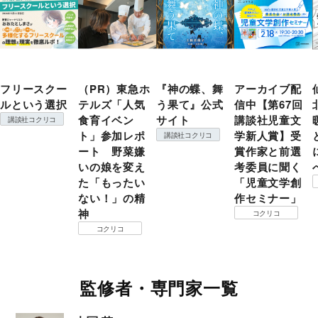
フリースクー
（PR）東急ホ
『神の蝶、舞
アーカイブ配
ルという選択
テルズ「人気
う果て』公式
信中【第67回
食育イベン
サイト
講談社児童文
講談社コクリコ
ト」参加レポ
学新人賞】受
講談社コクリコ
ート 野菜嫌
賞作家と前選
いの娘を変え
考委員に聞く
た「もったい
「児童文学創
ない！」の精
作セミナー」
神
コクリコ
コクリコ
監修者・専門家一覧