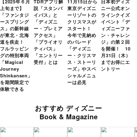
【2025年６月
TDRアプリ解
11月15日から
日本初ディズ
上旬まで】
説「スタンバ
東京ディズニ
ニー公式オン
「ファンタジ
イパス」と
ーリゾートの
ラインクイズ
ースプリング
「ディズニ
クリスマスが
イベント「デ
ス」の新幹線
ー・プレミア
スタート！
ィズニーファ
が東北・北海
アクセス」
今年で見納め
ン・チャレン
道を疾走！
「プライオリ
のパレード
ジ」の第２回
フルラッピン
ティパス」
「ディズニ
を開催！ 10
グの特別車両
「エントリー
ー・クリスマ
月31日（木）
「Magical
受付」とは
ス・ストーリ
までお得にエ
Journey
ーズ」やスペ
ントリー
Shinkansen」
シャルメニュ
を期間限定で
ーは必見
体験できる
おすすめ ディズニー
Book & Magazine