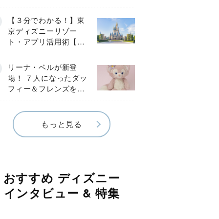
になった！ アトラク
ションはどう遊ぶ？
【３分でわかる！】東
京ディズニーリゾー
ト・アプリ活用術【グ
ループ作成＆スタンバ
イパス取得方法】
リーナ・ベルが新登
場！ ７人になったダッ
フィー＆フレンズを大
紹介
もっと見る
おすすめ ディズニー
インタビュー & 特集