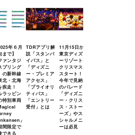
2025年６月
TDRアプリ解
11月15日から
日本初ディズ
旬まで】
説「スタンバ
東京ディズニ
ニー公式オン
ファンタジ
イパス」と
ーリゾートの
ラインクイズ
スプリング
「ディズニ
クリスマスが
イベント「デ
」の新幹線
ー・プレミア
スタート！
ィズニーファ
東北・北海
アクセス」
今年で見納め
ン・チャレン
を疾走！
「プライオリ
のパレード
ジ」の第２回
ルラッピン
ティパス」
「ディズニ
を開催！ 10
の特別車両
「エントリー
ー・クリスマ
月31日（木）
agical
受付」とは
ス・ストーリ
までお得にエ
urney
ーズ」やスペ
ントリー
inkansen」
シャルメニュ
期間限定で
ーは必見
験できる