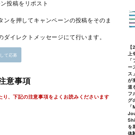
ペーン投稿をリポスト
タンを押してキャンペーンの投稿をそのま
のダイレクトメッセージにて行います。
【
上
して応募
「
ー
ス
注意事項
が
道
フ
たり、下記の注意事項をよくお読みくださいます
グ
「M
Jo
Sh
を
体