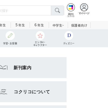
マイページ
講談社
コクリコ
5
6
年生
年生
年生
中学生~
保護者向け
エンタメ・
学習・お受験
ディズニー
キャラクター
新刊案内
コクリコについて