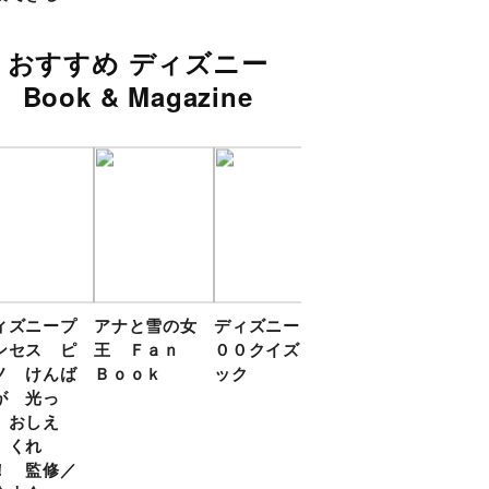
おすすめ ディズニー
Book & Magazine
ィズニープ
アナと雪の女
ディズニー１
いっしょに
ディ
ンセス ピ
王 Ｆａｎ
００クイズブ
しーっ プー
リン
ノ けんば
Ｂｏｏｋ
ック
さんの あか
０ク
が 光っ
ちゃんえほん
ク
 おしえ
 くれ
！ 監修／