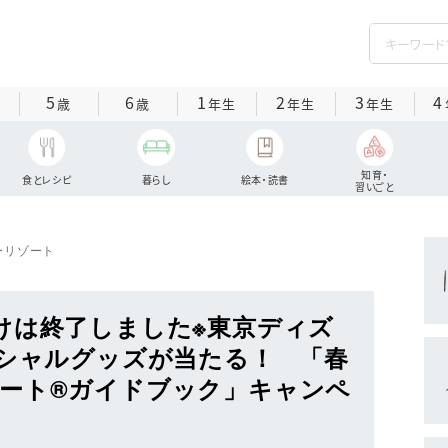
5
6
1
2
3
4
歳
歳
年生
年生
年生
知育・
食とレシピ
暮らし
絵本・読書
習いごと
ーリゾート
けは終了しました※東京ディズ
ペシャルグッズが当たる！ 「春
ート®ガイドブック」キャンペ