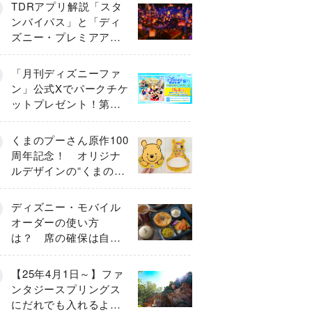
TDRアプリ解説「スタ
ンバイパス」と「ディ
ズニー・プレミアアク
セス」「プライオリテ
ィパス」「エントリー
「月刊ディズニーファ
受付」とは
ン」公式Xでパークチケ
ットプレゼント！第１
弾キャンペーン開始
くまのプーさん原作100
周年記念！ オリジナ
ルデザインの“くまのプ
ーさんデコ面”がかわい
すぎる♡
ディズニー・モバイル
オーダーの使い方
は？ 席の確保は自分
で行う？
【25年4月1日～】ファ
ンタジースプリングス
にだれでも入れるよう