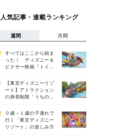
人気記事・連載ランキング
週間
月間
すべてはここから始ま
った！ ディズニー＆
ピクサー映画『トイ・
ストーリー』の主要キ
ャラクターを紹介
【東京ディズニーリゾ
ート】アトラクション
の身長制限「うちの
子、乗れる？」【81、
90、102、117㎝以上】
０歳～１歳の子連れで
行く「東京ディズニー
リゾート」の楽しみ方