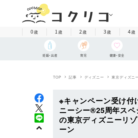
0
1
2
3
4
歳
歳
歳
歳
歳
妊娠・出産
育児
健康・安全
TOP
記事
ディズニー
東京ディズニ
※キャンペーン受け付
ニーシー®25周年ス
の東京ディズニーリゾ
ーン