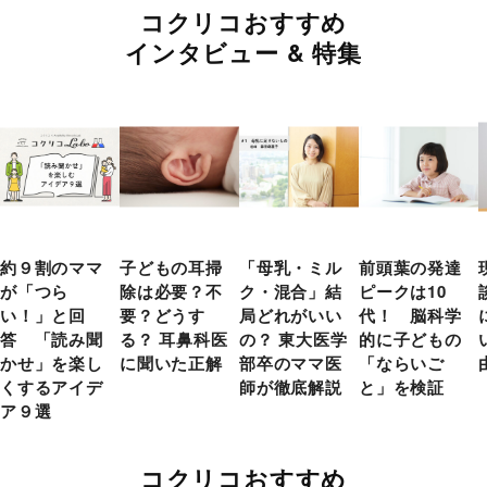
コクリコおすすめ
インタビュー & 特集
約９割のママ
子どもの耳掃
「母乳・ミル
前頭葉の発達
が「つら
除は必要？不
ク・混合」結
ピークは10
い！」と回
要？どうす
局どれがいい
代！ 脳科学
答 「読み聞
る？ 耳鼻科医
の？ 東大医学
的に子どもの
かせ」を楽し
に聞いた正解
部卒のママ医
「ならいご
くするアイデ
師が徹底解説
と」を検証
ア９選
コクリコおすすめ