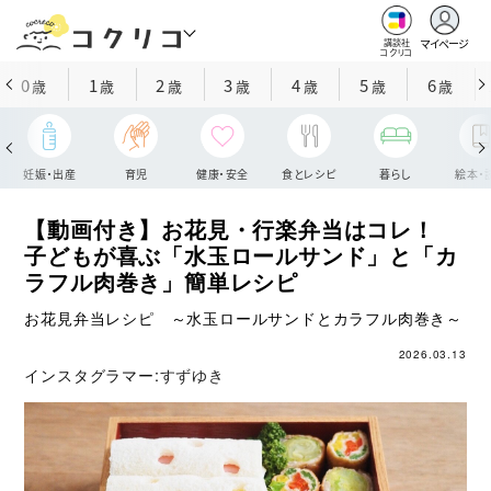
マイページ
講談社
コクリコ
0
1
2
3
4
5
6
歳
歳
歳
歳
歳
歳
歳
妊娠・出産
育児
健康・安全
食とレシピ
暮らし
絵本・
【動画付き】お花見・行楽弁当はコレ！
子どもが喜ぶ「水玉ロールサンド」と「カ
ラフル肉巻き」簡単レシピ
お花見弁当レシピ ～水玉ロールサンドとカラフル肉巻き～
2026.03.13
インスタグラマー:
すずゆき