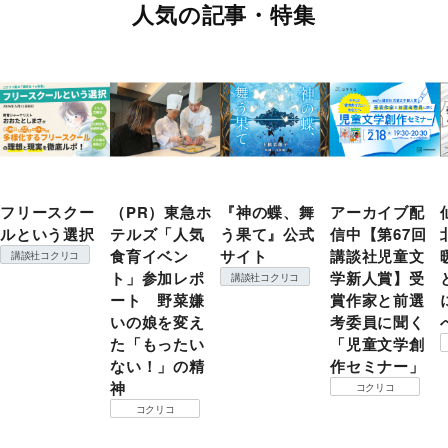
人気の記事・特集
フリースクー
（PR）東急ホ
『神の蝶、舞
アーカイブ配
ルという選択
テルズ「人気
う果て』公式
信中【第67回
食育イベン
サイト
講談社児童文
講談社コクリコ
ト」参加レポ
学新人賞】受
講談社コクリコ
ート 野菜嫌
賞作家と前選
いの娘を変え
考委員に聞く
た「もったい
「児童文学創
ない！」の精
作セミナー」
神
コクリコ
コクリコ