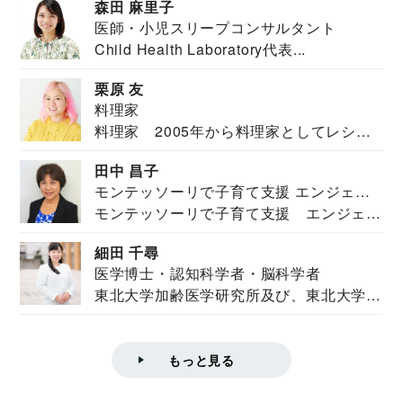
森田 麻里子
医師・小児スリープコンサルタント
Child Health Laboratory代表...
栗原 友
料理家
料理家 2005年から料理家としてレシピ
を紹介。東...
田中 昌子
モンテッソーリで子育て支援 エンジェル
モンテッソーリで子育て支援 エンジェル
ズハウス研究所所長
ズハウス研究...
細田 千尋
医学博士・認知科学者・脳科学者
東北大学加齢医学研究所及び、東北大学大
学院情報科学...
もっと見る