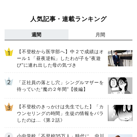
人気記事・連載ランキング
週間
月間
【不登校から医学部へ】中２で成績はオ
ール１「昼夜逆転」したわが子を”夜遊
び”に連れ出した母の気づき
「正社員の落とし穴」シングルマザーを
待っていた“魔の２年間”【後編】
【不登校のきっかけは先生でした】「カ
ウンセリングの時間」生徒の情報をバラ
したのは…《第２話》
小中学校「不登校35万人」時代に 中川