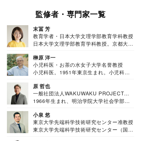
監修者・専門家一覧
末冨 芳
教育学者・日本大学文理学部教育学科教授
日本大学文理学部教育学科教授。京都大学
教育学部卒業...
榊原 洋一
小児科医・お茶の水女子大学名誉教授
小児科医。1951年東京生まれ。小児科
医。東京大学...
原 哲也
一般社団法人WAKUWAKU PROJECT
1966年生まれ、明治学院大学社会学部福
JAPAN代表・言語聴覚士・社会福祉士
祉学科卒業...
小泉 悠
東京大学先端科学技術研究センター准教授
東京大学先端科学技術研究センター（国際
安全保障構想...