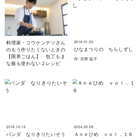
料理家・コウケンテツさん
2016.01.29
ひなまつりの ちらしずし
のもう作りたくないときの
【限界ごはん】 包丁もま
作: 宮野 聡子
な板も使わない２レシピ
2016.10.13
2024.03.28
パンダ なりきりたいそう
Ａｎｅひめ ｖｏｌ．１６