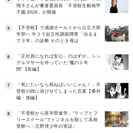
翔子さんが審査委員長「不登校生動画甲
子園 2026」が開催
【不登校】で成績オール１から公立大医
学部へ 中２で起立性調節障害「治るま
で３年」の診断 そのとき母は
「正社員になれば安心」のはずが…シン
グルマザーを待っていた“魔の２年
間”【前編】
「死にたいなら死ねばいいじゃん！」不
登校の姉に浴びせてしまった言葉【番外
編・後編】
「不登校から医学部進学」“ラップとフ
リースクール”でトンネルを脱して高校
受験へ〔元野球少年の実話〕