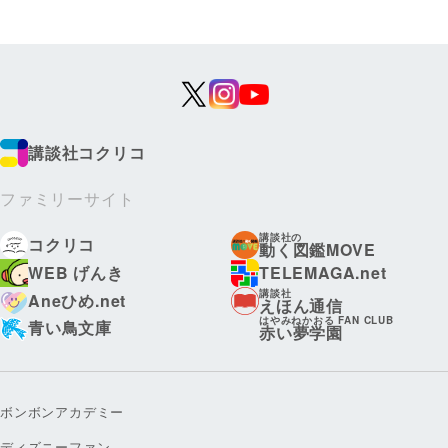
講談社コクリコ
ファミリーサイト
講談社の
コクリコ
動く図鑑MOVE
WEB げんき
TELEMAGA.net
講談社
Aneひめ.net
えほん通信
はやみねかおる FAN CLUB
青い鳥文庫
赤い夢学園
ボンボンアカデミー
ディズニーファン