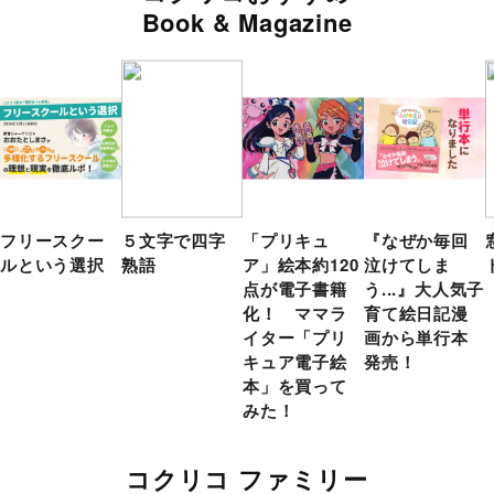
Book & Magazine
フリースクー
５文字で四字
「プリキュ
『なぜか毎回
ルという選択
熟語
ア」絵本約120
泣けてしま
点が電子書籍
う...』大人気子
化！ ママラ
育て絵日記漫
イター「プリ
画から単行本
キュア電子絵
発売！
本」を買って
みた！
コクリコ ファミリー