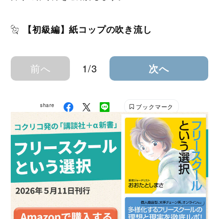
【初級編】紙コップの吹き流し
前へ
1/3
次へ
share
ブックマーク