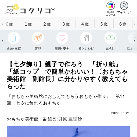
マイページ
講談社
コクリコ
0
1
2
3
4
5
6
歳
歳
歳
歳
歳
歳
歳
妊娠・出産
育児
健康・安全
食とレシピ
暮らし
絵本・
【七夕飾り】親子で作ろう 「折り紙」
「紙コップ」で簡単かわいい！〔おもちゃ
美術館 副館長〕に分かりやすく教えても
らった
『おもちゃ美術館におしえてもらうおもちゃ作り』 第11
回 七夕に飾れるおもちゃ
2025.06.21
おもちゃ美術館 副館長:
貝原 亜理沙