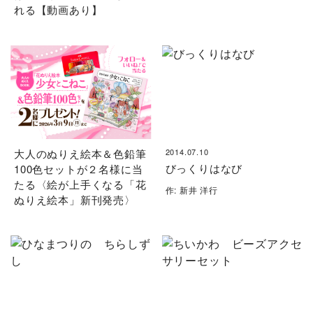
れる【動画あり】
大人のぬりえ絵本＆色鉛筆
2014.07.10
びっくりはなび
100色セットが２名様に当
たる〈絵が上手くなる「花
作: 新井 洋行
ぬりえ絵本」新刊発売〉