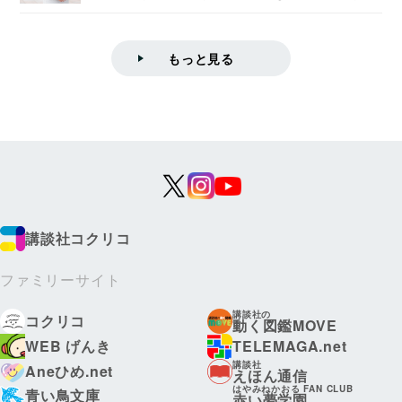
学院情報科学...
もっと見る
講談社コクリコ
ファミリーサイト
講談社の
コクリコ
動く図鑑MOVE
WEB げんき
TELEMAGA.net
講談社
Aneひめ.net
えほん通信
はやみねかおる FAN CLUB
青い鳥文庫
赤い夢学園