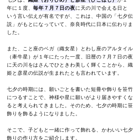
年に１度、
毎年７月７日の夜
に天の川で会える日と
いう言い伝えが有名ですが、これは、中国の「七夕伝
説」がもとになっていて、奈良時代に日本に伝わりま
した。
また、こと座のベガ（織女星）とわし座のアルタイル
（牽牛星）が１年にたった一度、旧暦の７月７日の夜
に天の川をはさんでひときわ美しく輝くことから、織
姫と彦星の伝説が生まれたとも言われています。
七夕の時期には、願いごとを書いた短冊や飾りを笹竹
につるすことで、神様や星に願いがより届きやすくな
ると考えられてきました。そのため、七夕の時期に笹
飾りを飾るようになりました。
そこで、子どもと一緒に作って飾れる、かわいい七夕
飾りの作り方をご紹介します。