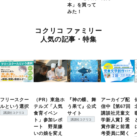
本」を買って
みた！
コクリコ ファミリー
人気の記事・特集
フリースクー
（PR）東急ホ
『神の蝶、舞
アーカイブ配
ルという選択
テルズ「人気
う果て』公式
信中【第67回
食育イベン
サイト
講談社児童文
講談社コクリコ
ト」参加レポ
学新人賞】受
講談社コクリコ
ート 野菜嫌
賞作家と前選
いの娘を変え
考委員に聞く