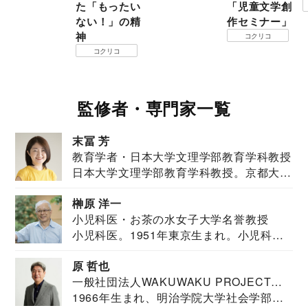
た「もったい
「児童文学創
ない！」の精
作セミナー」
神
コクリコ
コクリコ
監修者・専門家一覧
末冨 芳
教育学者・日本大学文理学部教育学科教授
日本大学文理学部教育学科教授。京都大学
教育学部卒業...
榊原 洋一
小児科医・お茶の水女子大学名誉教授
小児科医。1951年東京生まれ。小児科
医。東京大学...
原 哲也
一般社団法人WAKUWAKU PROJECT
1966年生まれ、明治学院大学社会学部福
JAPAN代表・言語聴覚士・社会福祉士