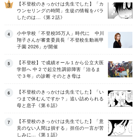
【不登校のきっかけは先生でした】「カ
ウンセリングの時間」生徒の情報をバラ
したのは…《第２話》
小中学校「不登校35万人」時代に 中川
翔子さんが審査委員長「不登校生動画甲
子園 2026」が開催
【不登校】で成績オール１から公立大医
学部へ 中２で起立性調節障害「治るま
で３年」の診断 そのとき母は
【不登校のきっかけは先生でした】「い
つまで休むんですか？」追い詰められる
母と息子《第６話》
【不登校のきっかけは先生でした】「意
見のない人間は損する」担任の一言が苦
しみに…《第１話》