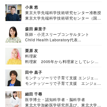
祉学科卒業...
小泉 悠
東京大学先端科学技術研究センター准教授
東京大学先端科学技術研究センター（国際
安全保障構想...
森田 麻里子
医師・小児スリープコンサルタント
Child Health Laboratory代表...
栗原 友
料理家
料理家 2005年から料理家としてレシピ
を紹介。東...
田中 昌子
モンテッソーリで子育て支援 エンジェル
モンテッソーリで子育て支援 エンジェル
ズハウス研究所所長
ズハウス研究...
細田 千尋
医学博士・認知科学者・脳科学者
東北大学加齢医学研究所及び、東北大学大