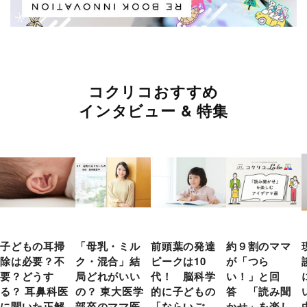
コクリコおすすめ
インタビュー & 特集
子どもの耳掃
「母乳・ミル
前頭葉の発達
約９割のママ
除は必要？不
ク・混合」結
ピークは10
が「つら
要？どうす
局どれがいい
代！ 脳科学
い！」と回
る？ 耳鼻科医
の？ 東大医学
的に子どもの
答 「読み聞
に聞いた正解
部卒のママ医
「ならいご
かせ」を楽し