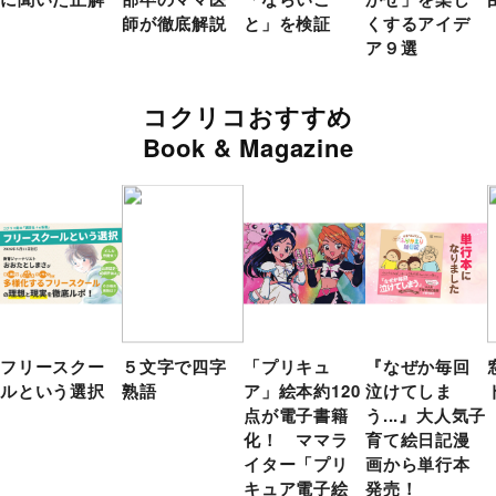
師が徹底解説
と」を検証
くするアイデ
ア９選
コクリコおすすめ
Book & Magazine
フリースクー
５文字で四字
「プリキュ
『なぜか毎回
ルという選択
熟語
ア」絵本約120
泣けてしま
点が電子書籍
う...』大人気子
化！ ママラ
育て絵日記漫
イター「プリ
画から単行本
キュア電子絵
発売！