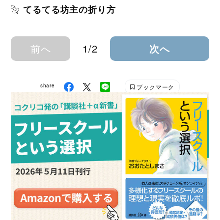
てるてる坊主の折り方
前へ
1/2
次へ
share
ブックマーク