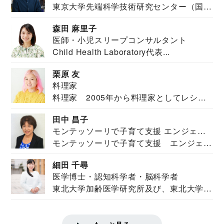
東京大学先端科学技術研究センター（国際
安全保障構想...
森田 麻里子
医師・小児スリープコンサルタント
Child Health Laboratory代表...
栗原 友
料理家
料理家 2005年から料理家としてレシピ
を紹介。東...
田中 昌子
モンテッソーリで子育て支援 エンジェル
モンテッソーリで子育て支援 エンジェル
ズハウス研究所所長
ズハウス研究...
細田 千尋
医学博士・認知科学者・脳科学者
東北大学加齢医学研究所及び、東北大学大
学院情報科学...