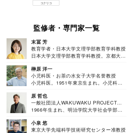
コクリコ
監修者・専門家一覧
末冨 芳
教育学者・日本大学文理学部教育学科教授
日本大学文理学部教育学科教授。京都大学
教育学部卒業...
榊原 洋一
小児科医・お茶の水女子大学名誉教授
小児科医。1951年東京生まれ。小児科
医。東京大学...
原 哲也
一般社団法人WAKUWAKU PROJECT
1966年生まれ、明治学院大学社会学部福
JAPAN代表・言語聴覚士・社会福祉士
祉学科卒業...
小泉 悠
東京大学先端科学技術研究センター准教授