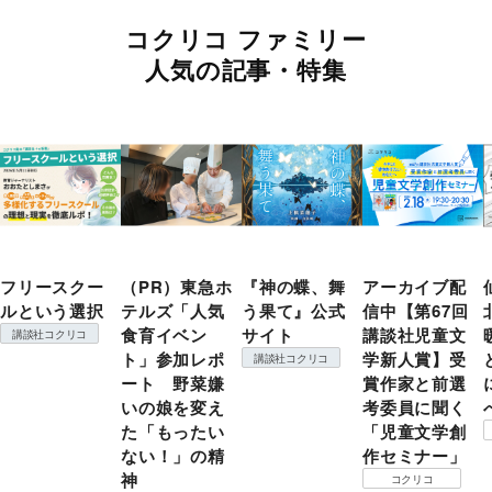
コクリコ ファミリー
人気の記事・特集
フリースクー
（PR）東急ホ
『神の蝶、舞
アーカイブ配
ルという選択
テルズ「人気
う果て』公式
信中【第67回
食育イベン
サイト
講談社児童文
講談社コクリコ
ト」参加レポ
学新人賞】受
講談社コクリコ
ート 野菜嫌
賞作家と前選
いの娘を変え
考委員に聞く
た「もったい
「児童文学創
ない！」の精
作セミナー」
神
コクリコ