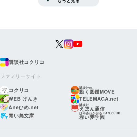
もっと見る
講談社コクリコ
ファミリーサイト
講談社の
コクリコ
動く図鑑MOVE
WEB げんき
TELEMAGA.net
講談社
Aneひめ.net
えほん通信
はやみねかおる FAN CLUB
青い鳥文庫
赤い夢学園