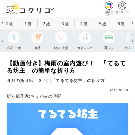
マイページ
講談社
コクリコ
0
1
2
3
4
5
6
歳
歳
歳
歳
歳
歳
歳
妊娠・出産
育児
健康・安全
食とレシピ
暮らし
絵本・
【動画付き】梅雨の室内遊び！ 「てるて
る坊主」の簡単な折り方
６月の折り紙 ３回目「てるてる坊主」の折り方
2026.05.19
折り紙作家:
おりがみの時間