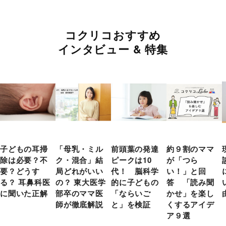
コクリコおすすめ
インタビュー & 特集
子どもの耳掃
「母乳・ミル
前頭葉の発達
約９割のママ
除は必要？不
ク・混合」結
ピークは10
が「つら
要？どうす
局どれがいい
代！ 脳科学
い！」と回
る？ 耳鼻科医
の？ 東大医学
的に子どもの
答 「読み聞
に聞いた正解
部卒のママ医
「ならいご
かせ」を楽し
師が徹底解説
と」を検証
くするアイデ
ア９選