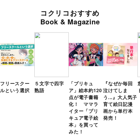
コクリコおすすめ
Book & Magazine
フリースクー
５文字で四字
「プリキュ
『なぜか毎回
ルという選択
熟語
ア」絵本約120
泣けてしま
点が電子書籍
う...』大人気子
化！ ママラ
育て絵日記漫
イター「プリ
画から単行本
キュア電子絵
発売！
本」を買って
みた！