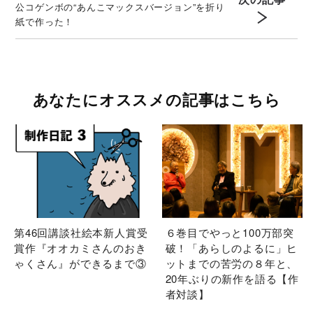
公コゲンボの“あんこマックスバージョン”を折り
紙で作った！
あなたにオススメの記事はこちら
第46回講談社絵本新人賞受
６巻目でやっと100万部突
賞作『オオカミさんのおき
破！「あらしのよるに」ヒ
ゃくさん』ができるまで③
ットまでの苦労の８年と、
20年ぶりの新作を語る【作
者対談】