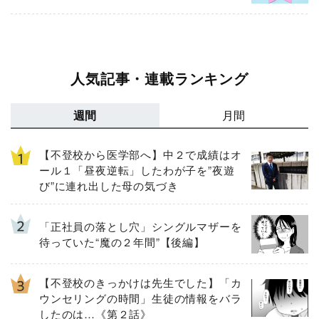
人気記事・連載ランキング
週間
月間
【不登校から医学部へ】中２で成績はオ
ール１「昼夜逆転」したわが子を”夜遊
び”に連れ出した母の気づき
「正社員の落とし穴」シングルマザーを
待っていた“魔の２年間”【後編】
【不登校のきっかけは先生でした】「カ
ウンセリングの時間」生徒の情報をバラ
したのは…《第２話》