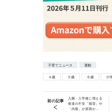
子育てニュース
運動
４歳
５歳
６歳
小
入園・入学後に増える
前の記事
発達の不安「猫背」や
「内股」が原因か