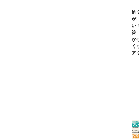
約
が
い
答
か
く
ア