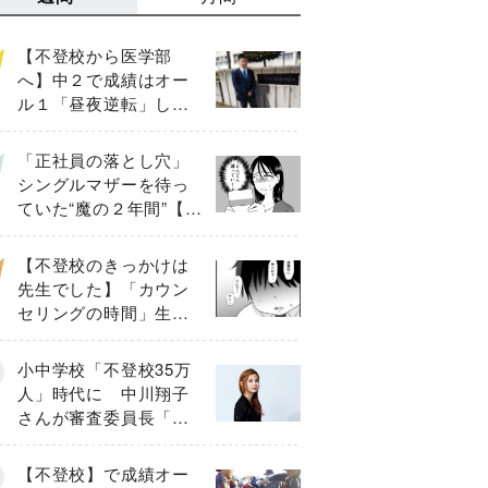
【不登校から医学部
へ】中２で成績はオー
ル１「昼夜逆転」した
わが子を”夜遊び”に連れ
出した母の気づき
「正社員の落とし穴」
シングルマザーを待っ
ていた“魔の２年間”【後
編】
【不登校のきっかけは
先生でした】「カウン
セリングの時間」生徒
の情報をバラしたの
は…《第２話》
小中学校「不登校35万
人」時代に 中川翔子
さんが審査委員長「不
登校生動画甲子園
2026」が開催
【不登校】で成績オー