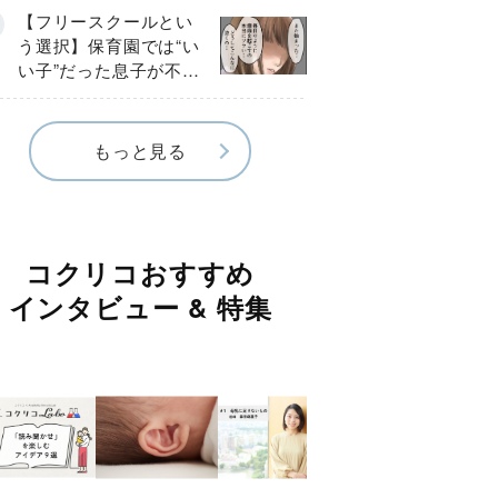
《第１話》
【フリースクールとい
う選択】保育園では“い
い子”だった息子が不登
校に…小学校入学後に
見えたSOS《第１話》
もっと見る
コクリコおすすめ
インタビュー & 特集