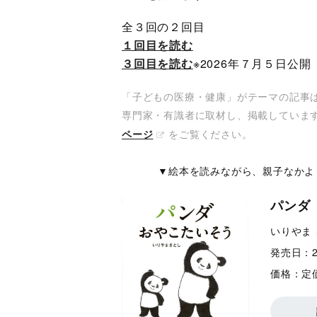
全３回の２回目
１回目を読む
３回目を読む
※2026年７月５日公開
「子どもの医療・健康」がテーマの記事
専門家・有識者に取材し、掲載していま
をご覧ください。
ページ
▼絵本を読みながら、親子なかよ
パンダ
いりやま 
発売日：
価格：
定