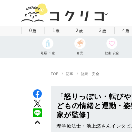
0
1
2
3
4
歳
歳
歳
歳
歳
妊娠・出産
育児
健康・安全
TOP
記事
健康・安全
「怒りっぽい・転びや
どもの情緒と運動・姿
家が監修］
理学療法士・池上悠さんインタビ