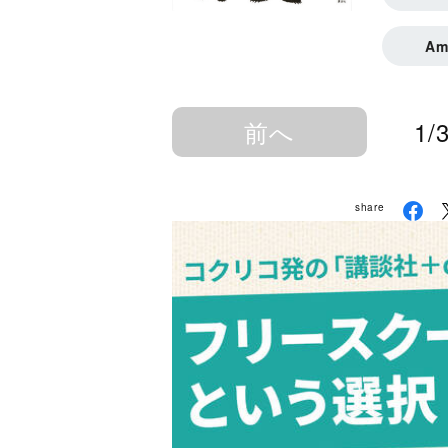
A
前へ
1/
share