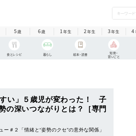
5
6
1
2
3
4
歳
歳
年生
年生
年生
知育・
食とレシピ
暮らし
絵本・読書
習いごと
すい」５歳児が変わった！ 子
勢の深いつながりとは？［専門
ュー＃２「情緒と“姿勢のクセ”の意外な関係」