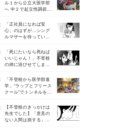
ル１から公立大医学部
へ 中２で起立性調節障
害「治るまで３年」の
診断 そのとき母は
「正社員になれば安
心」のはずが…シング
ルマザーを待ってい
た“魔の２年間”【前編】
「死にたいなら死ねば
いいじゃん！」不登校
の姉に浴びせてしまっ
た言葉【番外編・後
編】
「不登校から医学部進
学」“ラップとフリース
クール”でトンネルを脱
して高校受験へ〔元野
球少年の実話〕
【不登校のきっかけは
先生でした】「意見の
ない人間は損する」担
任の一言が苦しみに…