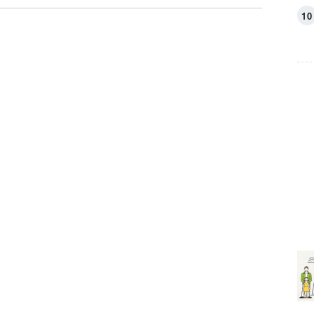
と悩む我が子 親の答
え方「２つのポイン
ト」と本当に知るべき
「裏側の理由」