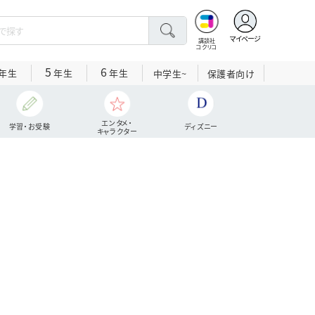
マイページ
講談社
コクリコ
5
6
年生
年生
年生
中学生~
保護者向け
エンタメ・
学習・お受験
ディズニー
キャラクター