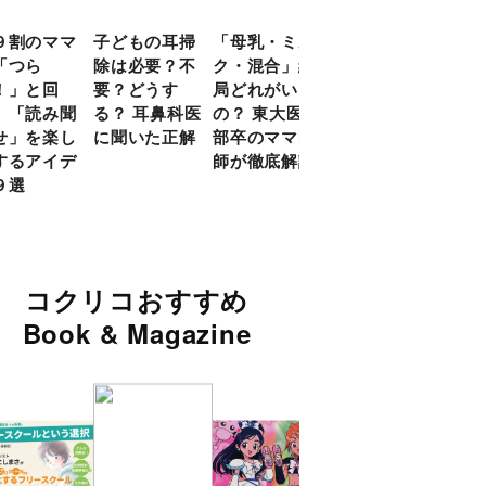
９割のママ
子どもの耳掃
「母乳・ミル
前頭葉の発達
現役
「つら
除は必要？不
ク・混合」結
ピークは10
談員
！」と回
要？どうす
局どれがいい
代！ 脳科学
に偏
 「読み聞
る？ 耳鼻科医
の？ 東大医学
的に子どもの
い」
せ」を楽し
に聞いた正解
部卒のママ医
「ならいご
由
するアイデ
師が徹底解説
と」を検証
９選
コクリコおすすめ
Book & Magazine