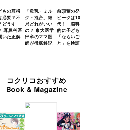
どもの耳掃
「母乳・ミル
前頭葉の発達
約９割のママ
現役
は必要？不
ク・混合」結
ピークは10
が「つら
談員
？どうす
局どれがいい
代！ 脳科学
い！」と回
に偏
？ 耳鼻科医
の？ 東大医学
的に子どもの
答 「読み聞
い」
聞いた正解
部卒のママ医
「ならいご
かせ」を楽し
由
師が徹底解説
と」を検証
くするアイデ
ア９選
コクリコおすすめ
Book & Magazine