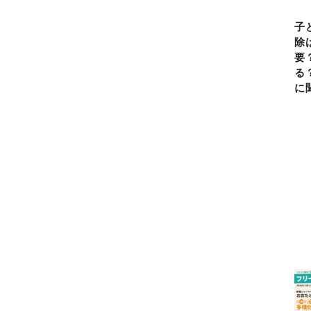
子
除
要
る
に