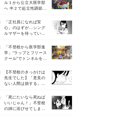
ル１から公立大医学部
へ 中２で起立性調節障
害「治るまで３年」の
診断 そのとき母は
「正社員になれば安
心」のはずが…シング
ルマザーを待ってい
た“魔の２年間”【前編】
「不登校から医学部進
学」“ラップとフリース
クール”でトンネルを脱
して高校受験へ〔元野
球少年の実話〕
【不登校のきっかけは
先生でした】「意見の
ない人間は損する」担
任の一言が苦しみに…
《第１話》
「死にたいなら死ねば
いいじゃん！」不登校
の姉に浴びせてしまっ
た言葉【番外編・後