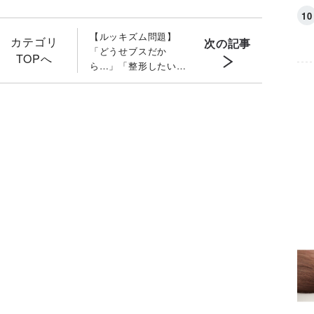
【ルッキズム問題】
カテゴリ
次の記事
「どうせブスだか
TOPへ
ら…」「整形したい」
と悩む我が子 親の答
え方「２つのポイン
ト」と本当に知るべき
「裏側の理由」