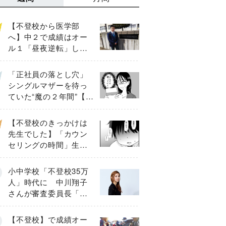
【不登校から医学部
へ】中２で成績はオー
ル１「昼夜逆転」した
わが子を”夜遊び”に連れ
出した母の気づき
「正社員の落とし穴」
シングルマザーを待っ
ていた“魔の２年間”【後
編】
【不登校のきっかけは
先生でした】「カウン
セリングの時間」生徒
の情報をバラしたの
は…《第２話》
小中学校「不登校35万
人」時代に 中川翔子
さんが審査委員長「不
登校生動画甲子園
2026」が開催
【不登校】で成績オー