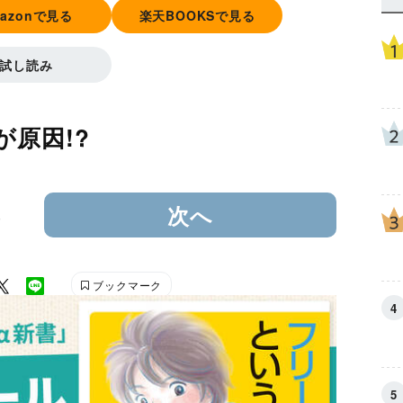
mazonで見る
楽天BOOKSで見る
試し読み
原因!?
3
次へ
ブックマーク