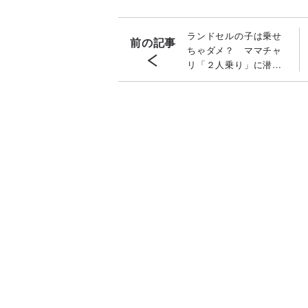
ランドセルの子は乗せ
前の記事
ちゃダメ？ ママチャ
リ「２人乗り」に潜む
「青切符」と「事故」
のリスク