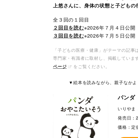
上悠さんに、身体の状態と子どもの
全３回の１回目
２回目を読む
※2026年７月４日公開
３回目を読む
※2026年７月５日公開
「子どもの医療・健康」がテーマの記事
専門家・有識者に取材し、掲載していま
をご覧ください。
ページ
▼絵本を読みながら、親子なかよ
パンダ
いりやま 
発売日：
価格：
定