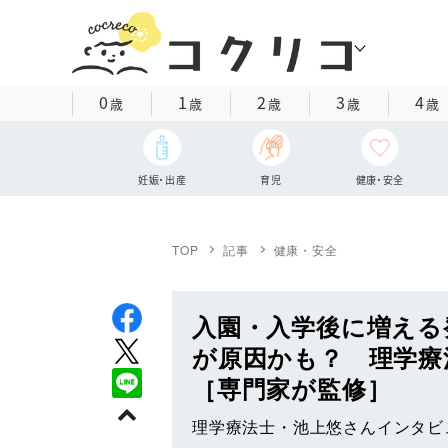
0
1
2
3
4
歳
歳
歳
歳
歳
妊娠・出産
育児
健康・安全
TOP
記事
健康・安全
入園・入学後に増える
が原因かも？ 理学療
［専門家が監修］
理学療法士・池上悠さんインタビ