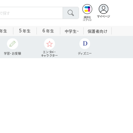
マイページ
講談社
コクリコ
5
6
年生
年生
年生
中学生~
保護者向け
エンタメ・
学習・お受験
ディズニー
キャラクター