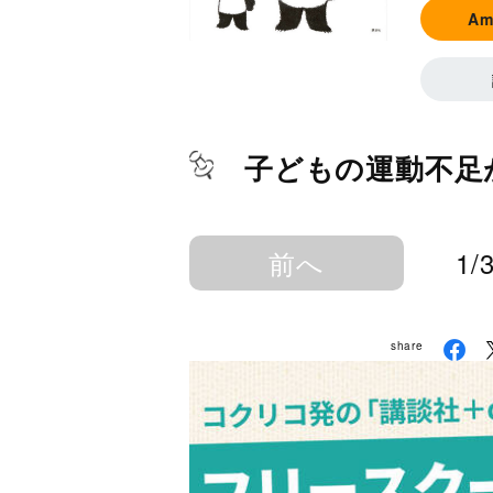
A
子どもの運動不足が
前へ
1/
share