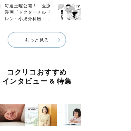
編】
毎週土曜公開！ 医療
漫画『ドクターチルド
レン～小児外科医～』
【Episode.４】
もっと見る
コクリコおすすめ
インタビュー & 特集