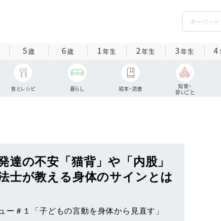
5
6
1
2
3
4
歳
歳
年生
年生
年生
知育・
食とレシピ
暮らし
絵本・読書
習いごと
発達の不安「猫背」や「内股」
法士が教える身体のサインとは
ュー＃１「子どもの言動を身体から見直す」