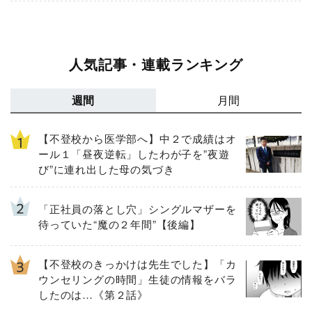
人気記事・連載ランキング
週間
月間
【不登校から医学部へ】中２で成績はオ
ール１「昼夜逆転」したわが子を”夜遊
び”に連れ出した母の気づき
「正社員の落とし穴」シングルマザーを
待っていた“魔の２年間”【後編】
【不登校のきっかけは先生でした】「カ
ウンセリングの時間」生徒の情報をバラ
したのは…《第２話》