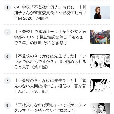
小中学校「不登校35万人」時代に 中川
翔子さんが審査委員長「不登校生動画甲
子園 2026」が開催
【不登校】で成績オール１から公立大医
学部へ 中２で起立性調節障害「治るま
で３年」の診断 そのとき母は
【不登校のきっかけは先生でした】「い
つまで休むんですか？」追い詰められる
母と息子《第６話》
【不登校のきっかけは先生でした】「意
見のない人間は損する」担任の一言が苦
しみに…《第１話》
「正社員になれば安心」のはずが…シン
グルマザーを待っていた“魔の２年