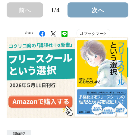
前へ
1/4
次へ
share
ブックマーク
闘病記