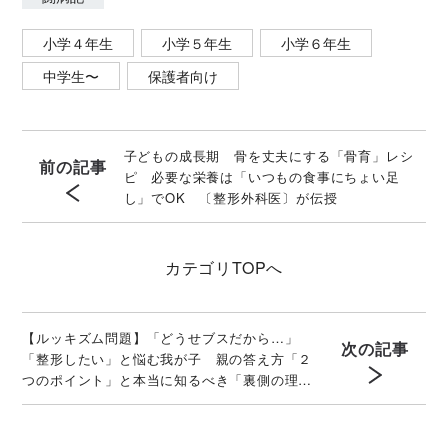
小学４年生
小学５年生
小学６年生
中学生〜
保護者向け
子どもの成長期 骨を丈夫にする「骨育」レシ
前の記事
ピ 必要な栄養は「いつもの食事にちょい足
し」でOK 〔整形外科医〕が伝授
カテゴリ
TOPへ
【ルッキズム問題】「どうせブスだから…」
次の記事
「整形したい」と悩む我が子 親の答え方「２
つのポイント」と本当に知るべき「裏側の理
由」