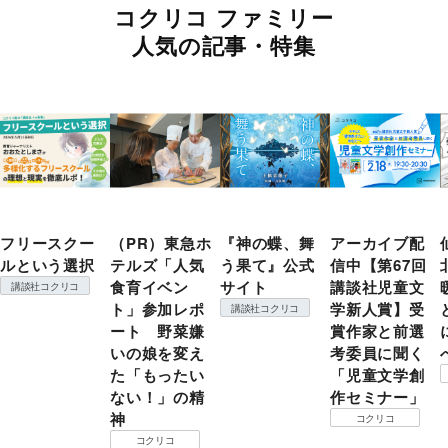
コクリコ ファミリー
人気の記事・特集
フリースクー
（PR）東急ホ
『神の蝶、舞
アーカイブ配
ルという選択
テルズ「人気
う果て』公式
信中【第67回
食育イベン
サイト
講談社児童文
講談社コクリコ
ト」参加レポ
学新人賞】受
講談社コクリコ
ート 野菜嫌
賞作家と前選
いの娘を変え
考委員に聞く
た「もったい
「児童文学創
ない！」の精
作セミナー」
神
コクリコ
コクリコ