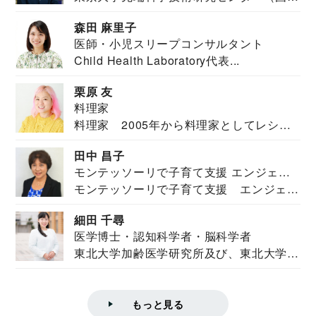
安全保障構想...
森田 麻里子
医師・小児スリープコンサルタント
Child Health Laboratory代表...
栗原 友
料理家
料理家 2005年から料理家としてレシピ
を紹介。東...
田中 昌子
モンテッソーリで子育て支援 エンジェル
モンテッソーリで子育て支援 エンジェル
ズハウス研究所所長
ズハウス研究...
細田 千尋
医学博士・認知科学者・脳科学者
東北大学加齢医学研究所及び、東北大学大
学院情報科学...
もっと見る