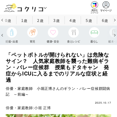
マイページ
講談社
コクリコ
0
1
2
3
4
5
6
歳
歳
歳
歳
歳
歳
歳
妊娠・出産
育児
健康・安全
食とレシピ
暮らし
絵本・
「ペットボトルが開けられない」は危険な
サイン？ 人気家庭教師を襲った難病ギラ
ン・バレー症候群 授業もドタキャン 発
症からICUに入るまでのリアルな症状と経
過
俳優・家庭教師 小堀正博さんのギラン・バレー症候群闘病
記 ～前編～
2025.10.17
俳優・家庭教師:
小堀 正博