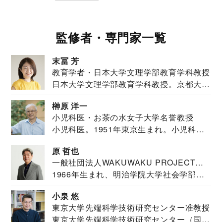
監修者・専門家一覧
末冨 芳
教育学者・日本大学文理学部教育学科教授
日本大学文理学部教育学科教授。京都大学
教育学部卒業...
榊原 洋一
小児科医・お茶の水女子大学名誉教授
小児科医。1951年東京生まれ。小児科
医。東京大学...
原 哲也
一般社団法人WAKUWAKU PROJECT
1966年生まれ、明治学院大学社会学部福
JAPAN代表・言語聴覚士・社会福祉士
祉学科卒業...
小泉 悠
東京大学先端科学技術研究センター准教授
東京大学先端科学技術研究センター（国際