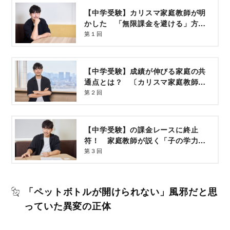
【中学受験】カリスマ家庭教師が明
かした 「無限課金を避ける」方法
と「成績が伸びる子の親」に共通の
第１回
特徴とは？
【中学受験】成績が伸びる家庭の共
通点とは？ 〔カリスマ家庭教師〕
が明かす親の役割３ヵ条
第２回
【中学受験】の課金レースに終止
符！ 家庭教師が説く「子の学力を
伸ばす親」の復習・環境・声かけ
第３回
〔３つの極意〕
「ペットボトルが開けられない」風邪だと思
っていた異変の正体