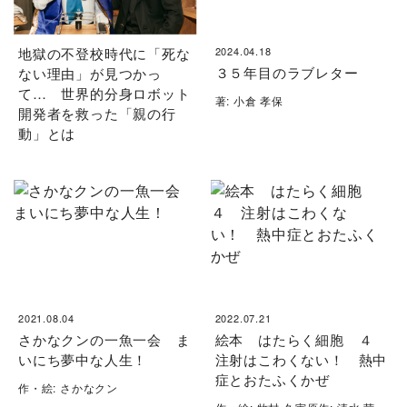
地獄の不登校時代に「死な
2024.04.18
３５年目のラブレター
ない理由」が見つかっ
て… 世界的分身ロボット
著: 小倉 孝保
開発者を救った「親の行
動」とは
2021.08.04
2022.07.21
さかなクンの一魚一会 ま
絵本 はたらく細胞 ４
いにち夢中な人生！
注射はこわくない！ 熱中
症とおたふくかぜ
作・絵: さかなクン