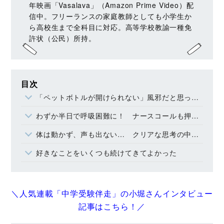
年映画「Vasalava」（Amazon Prime Video）配
信中。フリーランスの家庭教師としても小学生か
ら高校生まで全科目に対応。高等学校教諭一種免
許状（公民）所持。
目次
「ペットボトルが開けられない」風邪だと思っていた異変の正体
わずか半日で呼吸困難に！ ナースコールも押せず「記憶があいまい」な夜
体は動かず、声も出ない… クリアな思考の中で襲ってきた「死の恐怖」
好きなことをいくつも続けてきてよかった
＼人気連載「中学受験伴走」の小堀さんインタビュー
記事はこちら！／