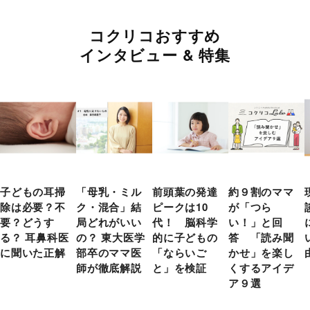
コクリコおすすめ
インタビュー & 特集
子どもの耳掃
「母乳・ミル
前頭葉の発達
約９割のママ
除は必要？不
ク・混合」結
ピークは10
が「つら
要？どうす
局どれがいい
代！ 脳科学
い！」と回
る？ 耳鼻科医
の？ 東大医学
的に子どもの
答 「読み聞
に聞いた正解
部卒のママ医
「ならいご
かせ」を楽し
師が徹底解説
と」を検証
くするアイデ
ア９選