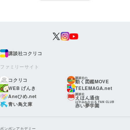
講談社コクリコ
ファミリーサイト
講談社の
コクリコ
動く図鑑MOVE
WEB げんき
TELEMAGA.net
講談社
Aneひめ.net
えほん通信
はやみねかおる FAN CLUB
青い鳥文庫
赤い夢学園
ボンボンアカデミー