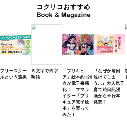
コクリコおすすめ
Book & Magazine
フリースクー
５文字で四字
「プリキュ
『なぜか毎回
ルという選択
熟語
ア」絵本約120
泣けてしま
点が電子書籍
う...』大人気子
化！ ママラ
育て絵日記漫
イター「プリ
画から単行本
キュア電子絵
発売！
本」を買って
みた！