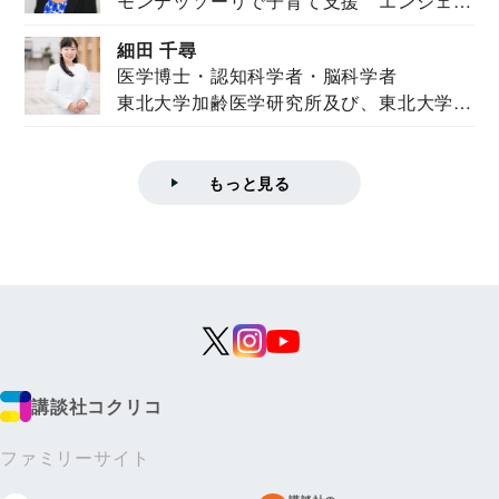
モンテッソーリで子育て支援 エンジェル
ズハウス研究所所長
ズハウス研究...
細田 千尋
医学博士・認知科学者・脳科学者
東北大学加齢医学研究所及び、東北大学大
学院情報科学...
もっと見る
講談社コクリコ
ファミリーサイト