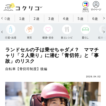
マイページ
講談社
コクリコ
0
1
2
3
4
5
6
歳
歳
歳
歳
歳
歳
歳
妊娠・出産
育児
健康・安全
食とレシピ
暮らし
絵本・
ランドセルの子は乗せちゃダメ？ ママチ
ャリ「２人乗り」に潜む「青切符」と「事
故」のリスク
自転車【青切符制度】後編
2026.04.02