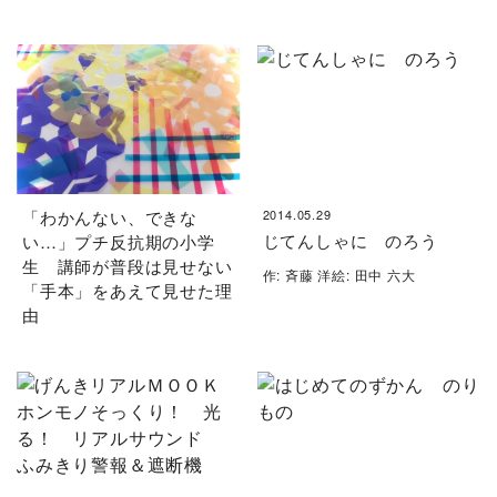
「わかんない、できな
2014.05.29
じてんしゃに のろう
い…」プチ反抗期の小学
生 講師が普段は見せない
作: 斉藤 洋絵: 田中 六大
「手本」をあえて見せた理
由