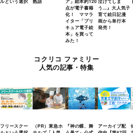
ルという選択
熟語
ア」絵本約120
泣けてしま
点が電子書籍
う...』大人気子
化！ ママラ
育て絵日記漫
イター「プリ
画から単行本
キュア電子絵
発売！
本」を買って
みた！
コクリコ ファミリー
人気の記事・特集
フリースクー
（PR）東急ホ
『神の蝶、舞
アーカイブ配
ルという選択
テルズ「人気
う果て』公式
信中【第67回