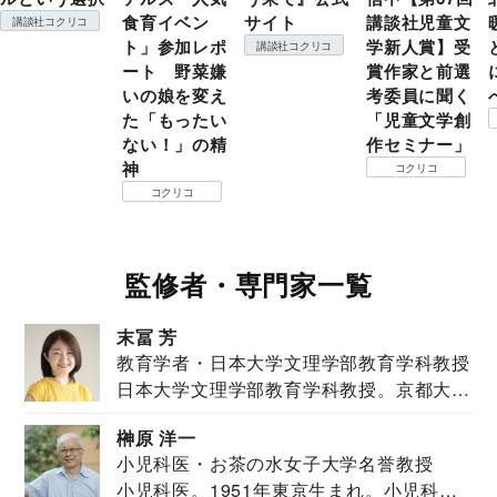
食育イベン
サイト
講談社児童文
講談社コクリコ
ト」参加レポ
学新人賞】受
講談社コクリコ
ート 野菜嫌
賞作家と前選
いの娘を変え
考委員に聞く
た「もったい
「児童文学創
ない！」の精
作セミナー」
神
コクリコ
コクリコ
監修者・専門家一覧
末冨 芳
教育学者・日本大学文理学部教育学科教授
日本大学文理学部教育学科教授。京都大学
教育学部卒業...
榊原 洋一
小児科医・お茶の水女子大学名誉教授
小児科医。1951年東京生まれ。小児科