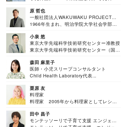
医。東京大学...
原 哲也
一般社団法人WAKUWAKU PROJECT
1966年生まれ、明治学院大学社会学部福
JAPAN代表・言語聴覚士・社会福祉士
祉学科卒業...
小泉 悠
東京大学先端科学技術研究センター准教授
東京大学先端科学技術研究センター（国際
安全保障構想...
森田 麻里子
医師・小児スリープコンサルタント
Child Health Laboratory代表...
栗原 友
料理家
料理家 2005年から料理家としてレシピ
を紹介。東...
田中 昌子
モンテッソーリで子育て支援 エンジェル