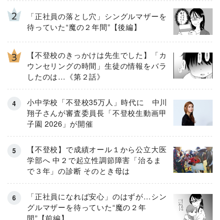
「正社員の落とし穴」シングルマザーを
待っていた“魔の２年間”【後編】
【不登校のきっかけは先生でした】「カ
ウンセリングの時間」生徒の情報をバラ
したのは…《第２話》
小中学校「不登校35万人」時代に 中川
翔子さんが審査委員長「不登校生動画甲
子園 2026」が開催
【不登校】で成績オール１から公立大医
学部へ 中２で起立性調節障害「治るま
で３年」の診断 そのとき母は
「正社員になれば安心」のはずが…シン
グルマザーを待っていた“魔の２年
間”【前編】