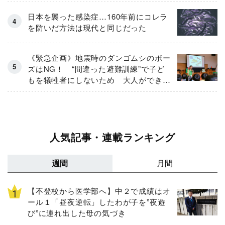
日本を襲った感染症…160年前にコレラ
を防いだ方法は現代と同じだった
《緊急企画》地震時のダンゴムシのポー
ズはNG！ “間違った避難訓練”で子ど
もを犠牲者にしないため 大人ができる
こととは？
人気記事・連載ランキング
週間
月間
【不登校から医学部へ】中２で成績はオ
ール１「昼夜逆転」したわが子を”夜遊
び”に連れ出した母の気づき