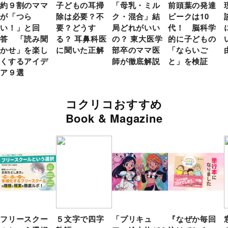
約９割のママ
子どもの耳掃
「母乳・ミル
前頭葉の発達
が「つら
除は必要？不
ク・混合」結
ピークは10
い！」と回
要？どうす
局どれがいい
代！ 脳科学
答 「読み聞
る？ 耳鼻科医
の？ 東大医学
的に子どもの
かせ」を楽し
に聞いた正解
部卒のママ医
「ならいご
くするアイデ
師が徹底解説
と」を検証
ア９選
コクリコおすすめ
Book & Magazine
フリースクー
５文字で四字
「プリキュ
『なぜか毎回