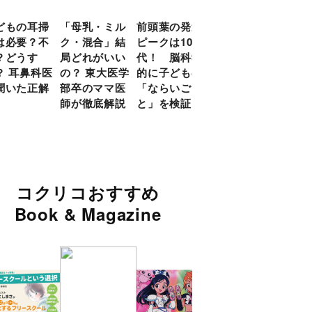
どもの耳掃
「母乳・ミル
前頭葉の発達
約９割のママ
現役
は必要？不
ク・混合」結
ピークは10
が「つら
談員
？どうす
局どれがいい
代！ 脳科学
い！」と回
に偏
？ 耳鼻科医
の？ 東大医学
的に子どもの
答 「読み聞
い」
聞いた正解
部卒のママ医
「ならいご
かせ」を楽し
由
師が徹底解説
と」を検証
くするアイデ
ア９選
コクリコおすすめ
Book & Magazine