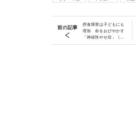
摂食障害は子どもにも
前の記事
増加 命をおびやかす
「神経性やせ症」（拒
食症）の現実とは［専
門医が解説］