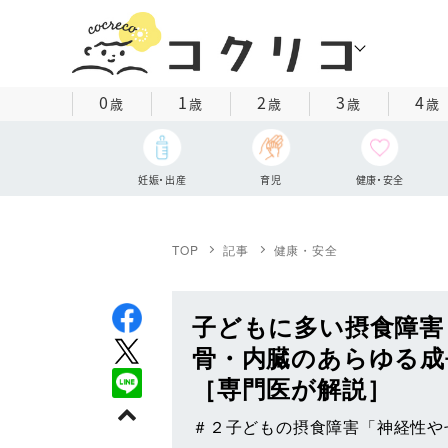
0
1
2
3
4
歳
歳
歳
歳
歳
妊娠・出産
育児
健康・安全
TOP
記事
健康・安全
子どもに多い摂食障害
骨・内臓のあらゆる成
［専門医が解説］
＃２子どもの摂食障害「神経性や