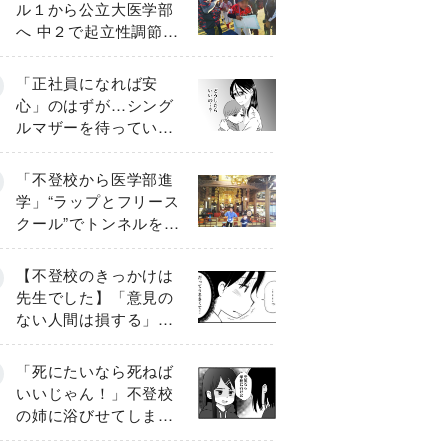
ル１から公立大医学部
へ 中２で起立性調節障
害「治るまで３年」の
診断 そのとき母は
「正社員になれば安
心」のはずが…シング
ルマザーを待ってい
た“魔の２年間”【前編】
「不登校から医学部進
学」“ラップとフリース
クール”でトンネルを脱
して高校受験へ〔元野
球少年の実話〕
【不登校のきっかけは
先生でした】「意見の
ない人間は損する」担
任の一言が苦しみに…
《第１話》
「死にたいなら死ねば
いいじゃん！」不登校
の姉に浴びせてしまっ
た言葉【番外編・後