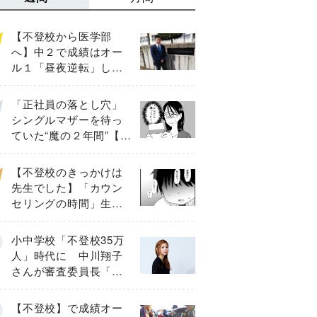
【不登校から医学部
へ】中２で成績はオー
ル１「昼夜逆転」した
わが子を”夜遊び”に連れ
出した母の気づき
「正社員の落とし穴」
シングルマザーを待っ
ていた“魔の２年間”【後
編】
【不登校のきっかけは
先生でした】「カウン
セリングの時間」生徒
の情報をバラしたの
は…《第２話》
小中学校「不登校35万
人」時代に 中川翔子
さんが審査委員長「不
登校生動画甲子園
2026」が開催
【不登校】で成績オー