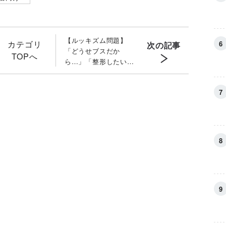
【ルッキズム問題】
カテゴリ
次の記事
「どうせブスだか
TOPへ
ら…」「整形したい」
と悩む我が子 親の答
え方「２つのポイン
ト」と本当に知るべき
「裏側の理由」