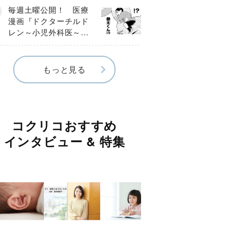
編】
毎週土曜公開！ 医療
漫画『ドクターチルド
レン～小児外科医～』
【Episode.４】
もっと見る
コクリコおすすめ
インタビュー & 特集