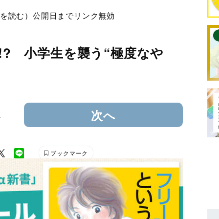
を読む）公開日までリンク無効
台!? 小学生を襲う“極度なや
4
次へ
ブックマーク