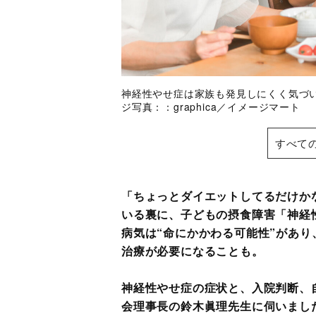
神経性やせ症は家族も発見しにくく気づ
ジ写真：：graphica／イメージマート
すべて
「ちょっとダイエットしてるだけか
いる裏に、子どもの摂食障害「神経
病気は“命にかかわる可能性”があ
治療が必要になることも。
神経性やせ症の症状と、入院判断、
会理事長の鈴木眞理先生に伺いまし