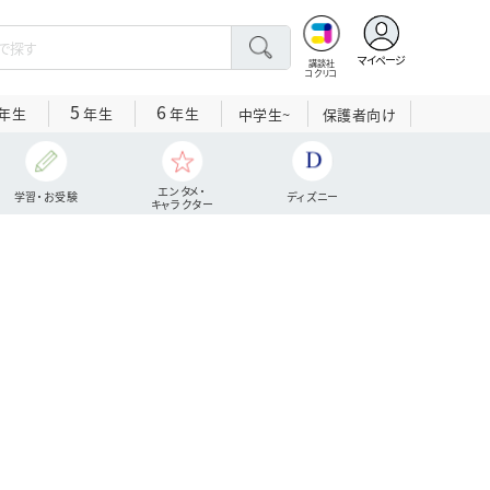
マイページ
講談社
コクリコ
5
6
年生
年生
年生
中学生~
保護者向け
エンタメ・
学習・お受験
ディズニー
キャラクター