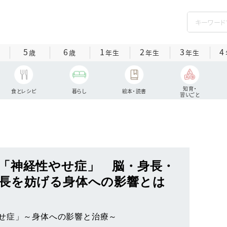
5
6
1
2
3
4
歳
歳
年生
年生
年生
知育・
食とレシピ
暮らし
絵本・読書
習いごと
「神経性やせ症」 脳・身長・
長を妨げる身体への影響とは
せ症」～身体への影響と治療～