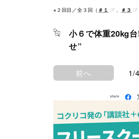
※２回目／全３回（
＃１
、
＃３
小６で体重20kg
せ”
前へ
1/
share