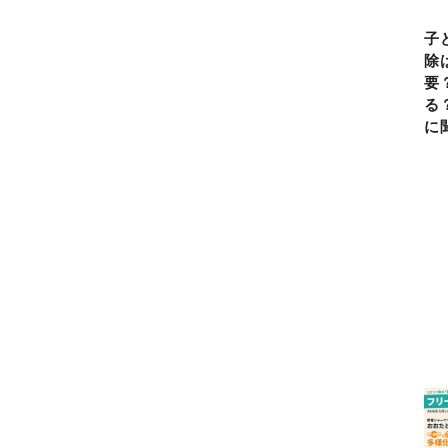
子
除
要
る
に