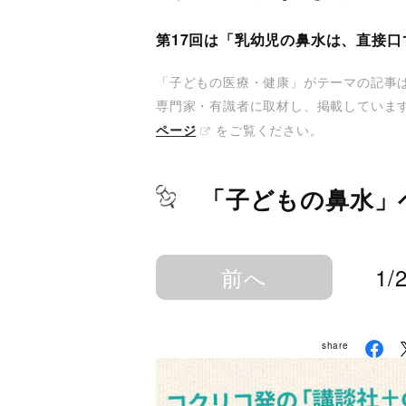
第17回は「乳幼児の鼻水は、直接
「子どもの医療・健康」がテーマの記事
専門家・有識者に取材し、掲載していま
をご覧ください。
ページ
「子どもの鼻水」
前へ
1/
share