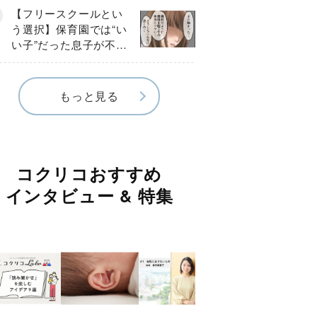
《第１話》
【フリースクールとい
う選択】保育園では“い
い子”だった息子が不登
校に…小学校入学後に
見えたSOS《第１話》
もっと見る
コクリコおすすめ
インタビュー & 特集