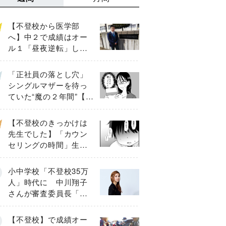
【不登校から医学部
へ】中２で成績はオー
ル１「昼夜逆転」した
わが子を”夜遊び”に連れ
出した母の気づき
「正社員の落とし穴」
シングルマザーを待っ
ていた“魔の２年間”【後
編】
【不登校のきっかけは
先生でした】「カウン
セリングの時間」生徒
の情報をバラしたの
は…《第２話》
小中学校「不登校35万
人」時代に 中川翔子
さんが審査委員長「不
登校生動画甲子園
2026」が開催
【不登校】で成績オー