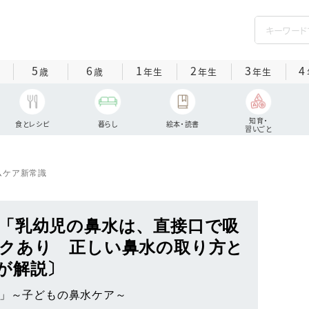
5
6
1
2
3
4
歳
歳
年生
年生
年生
知育・
食とレシピ
暮らし
絵本・読書
習いごと
ムケア新常識
「乳幼児の鼻水は、直接口で吸
クあり 正しい鼻水の取り方と
が解説〕
ア」～子どもの鼻水ケア～