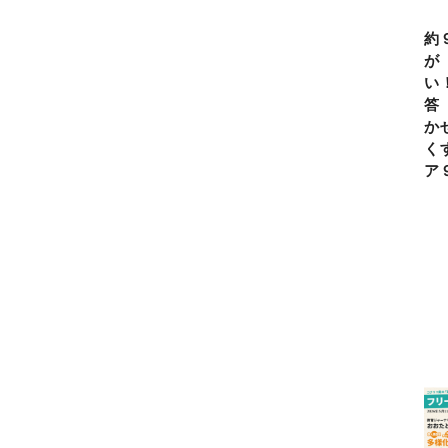
約
が
い
答
か
く
ア