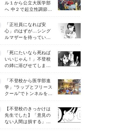
ル１から公立大医学部
へ 中２で起立性調節障
害「治るまで３年」の
診断 そのとき母は
「正社員になれば安
心」のはずが…シング
ルマザーを待ってい
た“魔の２年間”【前編】
「死にたいなら死ねば
いいじゃん！」不登校
の姉に浴びせてしまっ
た言葉【番外編・後
編】
「不登校から医学部進
学」“ラップとフリース
クール”でトンネルを脱
して高校受験へ〔元野
球少年の実話〕
【不登校のきっかけは
先生でした】「意見の
ない人間は損する」担
任の一言が苦しみに…