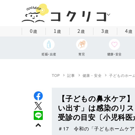
0
1
2
3
4
歳
歳
歳
歳
歳
妊娠・出産
育児
健康・安全
TOP
記事
健康・安全
子どものホー
【子どもの鼻水ケア】
い出す」は感染のリス
受診の目安〔小児科医
＃17 令和の「子どもホームケ