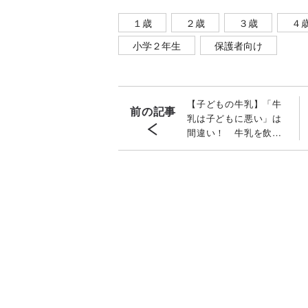
１歳
２歳
３歳
４
小学２年生
保護者向け
【子どもの牛乳】「牛
前の記事
乳は子どもに悪い」は
間違い！ 牛乳を飲む
メリットと適正量〔小
児科医が解説〕