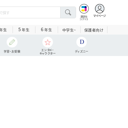
マイページ
講談社
コクリコ
5
6
年生
年生
年生
中学生~
保護者向け
エンタメ・
学習・お受験
ディズニー
キャラクター