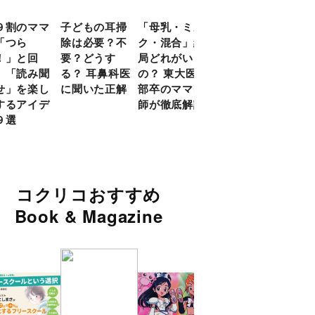
９割のママ
子どもの耳掃
「母乳・ミル
前頭葉の発達
現役
「つら
除は必要？不
ク・混合」結
ピークは10
談員
！」と回
要？どうす
局どれがいい
代！ 脳科学
に偏
 「読み聞
る？ 耳鼻科医
の？ 東大医学
的に子どもの
い」
せ」を楽し
に聞いた正解
部卒のママ医
「ならいご
由
するアイデ
師が徹底解説
と」を検証
９選
コクリコおすすめ
Book & Magazine