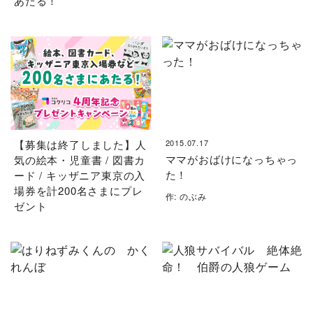
あたる！
【募集は終了しました】人
2015.07.17
ママがおばけになっちゃっ
気の絵本・児童書 / 図書カ
た！
ード / キッザニア東京の入
場券を計200名さまにプレ
作: のぶみ
ゼント