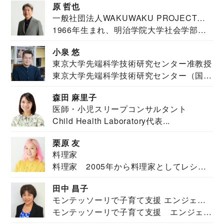
原 哲也
一般社団法人WAKUWAKU PROJECT
1966年生まれ、明治学院大学社会学部福
JAPAN代表・言語聴覚士・社会福祉士
祉学科卒業...
小泉 悠
東京大学先端科学技術研究センター准教授
東京大学先端科学技術研究センター（国際
安全保障構想...
森田 麻里子
医師・小児スリープコンサルタント
Child Health Laboratory代表...
栗原 友
料理家
料理家 2005年から料理家としてレシピ
を紹介。東...
田中 昌子
モンテッソーリで子育て支援 エンジェル
モンテッソーリで子育て支援 エンジェル
ズハウス研究所所長
ズハウス研究...