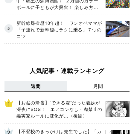
中・郷土の森博物館） ２万個のカラー
ボールに子どもが大興奮！ 楽しみ方と
注意点をルポ
新幹線帰省歴10年超！ ワンオペママが
「子連れで新幹線にラクに乗る」７つの
コツ
人気記事・連載ランキング
週間
月間
【お盆の帰省】“できる嫁“だった義妹が
深夜にSOS！ エアコンなし・肉禁止の
義実家ルールに変化が…〈後編〉
【不登校のきっかけは先生でした】「カ