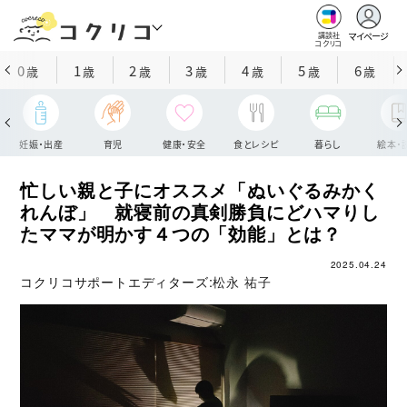
マイページ
講談社
コクリコ
0
1
2
3
4
5
6
歳
歳
歳
歳
歳
歳
歳
妊娠・出産
育児
健康・安全
食とレシピ
暮らし
絵本・
忙しい親と子にオススメ「ぬいぐるみかく
れんぼ」 就寝前の真剣勝負にどハマりし
たママが明かす４つの「効能」とは？
2025.04.24
コクリコサポートエディターズ:
松永 祐子