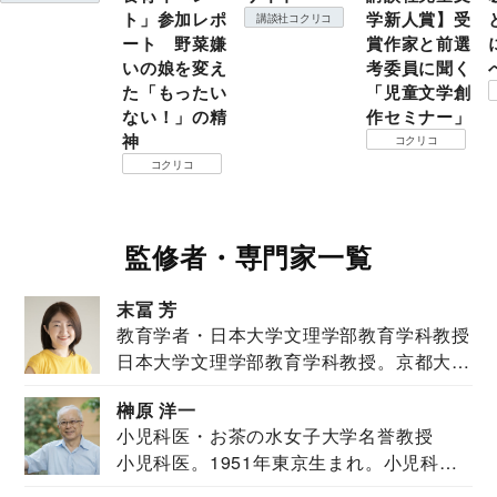
ト」参加レポ
学新人賞】受
講談社コクリコ
ート 野菜嫌
賞作家と前選
いの娘を変え
考委員に聞く
た「もったい
「児童文学創
ない！」の精
作セミナー」
神
コクリコ
コクリコ
監修者・専門家一覧
末冨 芳
教育学者・日本大学文理学部教育学科教授
日本大学文理学部教育学科教授。京都大学
教育学部卒業...
榊原 洋一
小児科医・お茶の水女子大学名誉教授
小児科医。1951年東京生まれ。小児科
医。東京大学...