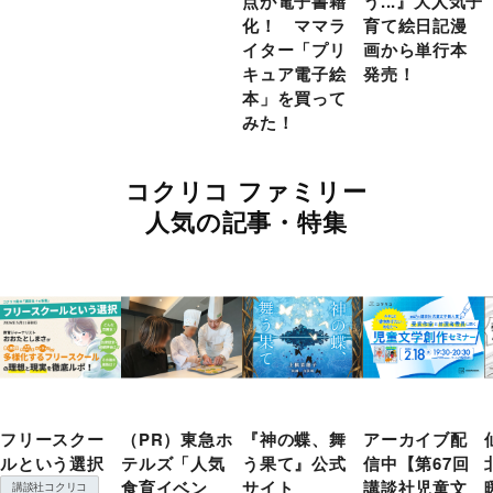
点が電子書籍
う...』大人気子
化！ ママラ
育て絵日記漫
イター「プリ
画から単行本
キュア電子絵
発売！
本」を買って
みた！
コクリコ ファミリー
人気の記事・特集
フリースクー
（PR）東急ホ
『神の蝶、舞
アーカイブ配
ルという選択
テルズ「人気
う果て』公式
信中【第67回
食育イベン
サイト
講談社児童文
講談社コクリコ