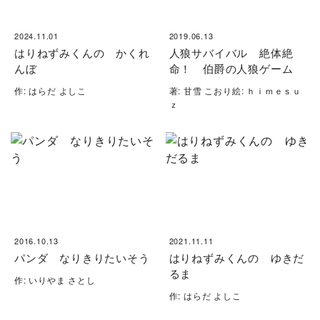
2024.11.01
2019.06.13
はりねずみくんの かくれ
人狼サバイバル 絶体絶
んぼ
命！ 伯爵の人狼ゲーム
作: はらだ よしこ
著: 甘雪 こおり絵: ｈｉｍｅｓｕ
ｚ
2016.10.13
2021.11.11
パンダ なりきりたいそう
はりねずみくんの ゆきだ
るま
作: いりやま さとし
作: はらだ よしこ