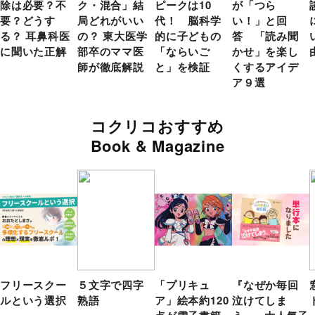
除は必要？不
ク・混合」結
ピークは10
が「つら
要？どうす
局どれがいい
代！ 脳科学
い！」と回
る？ 耳鼻科医
の？ 東大医学
的に子どもの
答 「読み聞
に聞いた正解
部卒のママ医
「ならいご
かせ」を楽し
師が徹底解説
と」を検証
くするアイデ
ア９選
コクリコおすすめ
Book & Magazine
フリースクー
５文字で四字
「プリキュ
『なぜか毎回
ルという選択
熟語
ア」絵本約120
泣けてしま