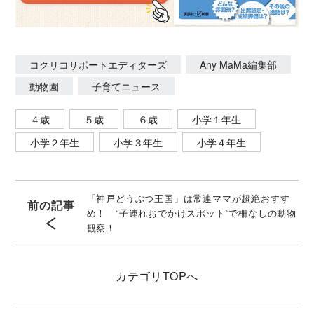
コクリコサポートエディターズ
Any MaMa編集部
動物園
子育てニュース
４歳
５歳
６歳
小学１年生
小学２年生
小学３年生
小学４年生
「神戸どうぶつ王国」は常連ママが超絶おすす
前の記事
め！ “子連れおでかけスポット“で柵なしの動物
観察！
カテゴリ
TOPへ