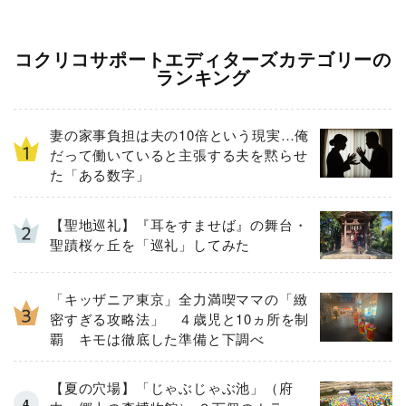
コクリコサポートエディターズカテゴリーの
ランキング
妻の家事負担は夫の10倍という現実…俺
だって働いていると主張する夫を黙らせ
た「ある数字」
【聖地巡礼】『耳をすませば』の舞台・
聖蹟桜ヶ丘を「巡礼」してみた
「キッザニア東京」全力満喫ママの「緻
密すぎる攻略法」 ４歳児と10ヵ所を制
覇 キモは徹底した準備と下調べ
【夏の穴場】「じゃぶじゃぶ池」（府