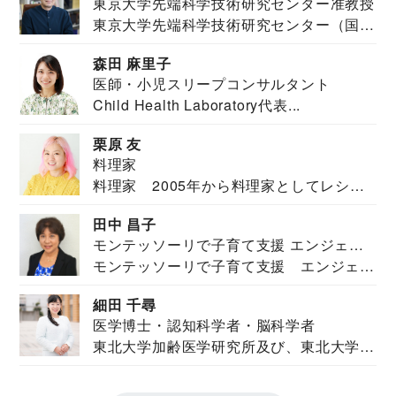
東京大学先端科学技術研究センター准教授
東京大学先端科学技術研究センター（国際
安全保障構想...
森田 麻里子
医師・小児スリープコンサルタント
Child Health Laboratory代表...
栗原 友
料理家
料理家 2005年から料理家としてレシピ
を紹介。東...
田中 昌子
モンテッソーリで子育て支援 エンジェル
モンテッソーリで子育て支援 エンジェル
ズハウス研究所所長
ズハウス研究...
細田 千尋
医学博士・認知科学者・脳科学者
東北大学加齢医学研究所及び、東北大学大
学院情報科学...