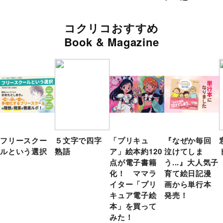
コクリコおすすめ
Book & Magazine
フリースクー
５文字で四字
「プリキュ
『なぜか毎回
ルという選択
熟語
ア」絵本約120
泣けてしま
点が電子書籍
う...』大人気子
化！ ママラ
育て絵日記漫
イター「プリ
画から単行本
キュア電子絵
発売！
本」を買って
みた！