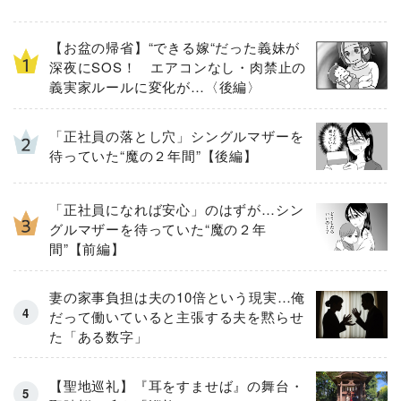
【お盆の帰省】“できる嫁“だった義妹が
深夜にSOS！ エアコンなし・肉禁止の
義実家ルールに変化が…〈後編〉
「正社員の落とし穴」シングルマザーを
待っていた“魔の２年間”【後編】
「正社員になれば安心」のはずが…シン
グルマザーを待っていた“魔の２年
間”【前編】
妻の家事負担は夫の10倍という現実…俺
だって働いていると主張する夫を黙らせ
た「ある数字」
【聖地巡礼】『耳をすませば』の舞台・