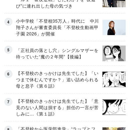
び”に連れ出した母の気づき
小中学校「不登校35万人」時代に 中川
翔子さんが審査委員長「不登校生動画甲
子園 2026」が開催
「正社員の落とし穴」シングルマザーを
待っていた“魔の２年間”【後編】
【不登校のきっかけは先生でした】「い
つまで休むんですか？」追い詰められる
母と息子《第６話》
【不登校のきっかけは先生でした】「意
見のない人間は損する」担任の一言が苦
しみに…《第１話》
「不登校から医学部進学」“ラップとフ