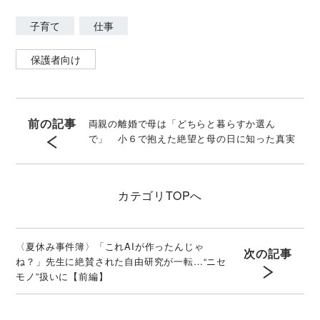
子育て
仕事
保護者向け
前の記事
両親の離婚で母は「どちらと暮らすか選ん
で」 小６で抱えた絶望と母の日に知った真実
カテゴリ
TOPへ
〈夏休み事件簿〉「これAIが作ったんじゃ
次の記事
ね？」先生に絶賛された自由研究が一転…“ニセ
モノ”扱いに【前編】