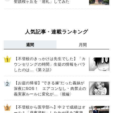
聖蹟桜ヶ丘を「巡礼」してみた
人気記事・連載ランキング
週間
月間
【不登校のきっかけは先生でした】「カ
ウンセリングの時間」生徒の情報をバラ
したのは…《第２話》
【お盆の帰省】“できる嫁“だった義妹が
深夜にSOS！ エアコンなし・肉禁止の
義実家ルールに変化が…〈後編〉
【不登校から医学部へ】中２で成績はオ
ール１「昼夜逆転」したわが子を”夜遊