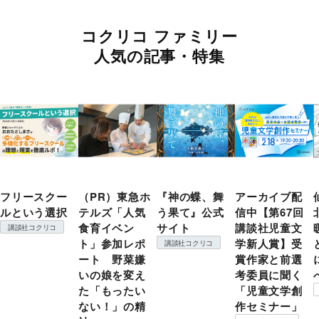
コクリコ ファミリー
人気の記事・特集
フリースクー
（PR）東急ホ
『神の蝶、舞
アーカイブ配
ルという選択
テルズ「人気
う果て』公式
信中【第67回
食育イベン
サイト
講談社児童文
講談社コクリコ
ト」参加レポ
学新人賞】受
講談社コクリコ
ート 野菜嫌
賞作家と前選
いの娘を変え
考委員に聞く
た「もったい
「児童文学創
ない！」の精
作セミナー」