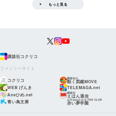
もっと見る
講談社コクリコ
ファミリーサイト
講談社の
コクリコ
動く図鑑MOVE
WEB げんき
TELEMAGA.net
講談社
Aneひめ.net
えほん通信
はやみねかおる FAN CLUB
青い鳥文庫
赤い夢学園