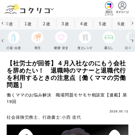
マイページ
講談社
コクリコ
0
1
2
3
4
5
6
歳
歳
歳
歳
歳
歳
歳
妊娠・出産
育児
健康・安全
食とレシピ
暮らし
絵本・
【社労士が回答】４月入社なのにもう会社
を辞めたい！ 退職時のマナーと退職代行
を利用するときの注意点［働くママの労働
問題］
働くママのお悩み解決 職場問題モヤモヤ相談室【連載】第
19回
2026.05.12
社会保険労務士、行政書士:
小西 道代