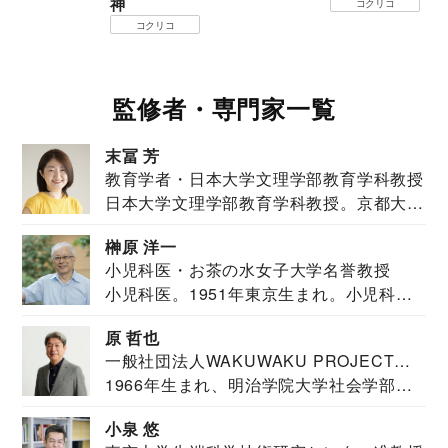
神
コクリコ
コクリコ
監修者・専門家一覧
末冨 芳
教育学者・日本大学文理学部教育学科教授
日本大学文理学部教育学科教授。京都大学
教育学部卒業...
榊原 洋一
小児科医・お茶の水女子大学名誉教授
小児科医。1951年東京生まれ。小児科
医。東京大学...
原 哲也
一般社団法人WAKUWAKU PROJECT
1966年生まれ、明治学院大学社会学部福
JAPAN代表・言語聴覚士・社会福祉士
祉学科卒業...
小泉 悠