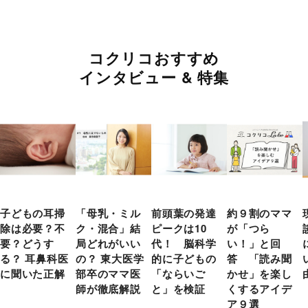
コクリコおすすめ
インタビュー & 特集
子どもの耳掃
「母乳・ミル
前頭葉の発達
約９割のママ
除は必要？不
ク・混合」結
ピークは10
が「つら
要？どうす
局どれがいい
代！ 脳科学
い！」と回
る？ 耳鼻科医
の？ 東大医学
的に子どもの
答 「読み聞
に聞いた正解
部卒のママ医
「ならいご
かせ」を楽し
師が徹底解説
と」を検証
くするアイデ
ア９選