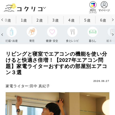
マイページ
講談社
コクリコ
0
1
2
3
4
5
6
歳
歳
歳
歳
歳
歳
歳
妊娠・出産
育児
健康・安全
食とレシピ
暮らし
絵本・
リビングと寝室でエアコンの機能を使い分
けると快適さ倍増！【2027年エアコン問
題】家電ライターおすすめの部屋別エアコ
ン３選
2026.06.27
家電ライター:
田中 真紀子