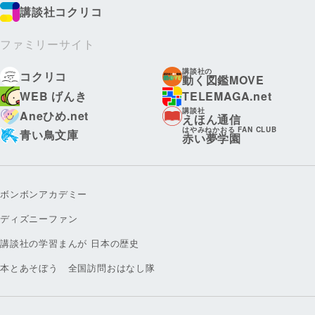
講談社コクリコ
ファミリーサイト
講談社の
コクリコ
動く図鑑MOVE
WEB げんき
TELEMAGA.net
講談社
Aneひめ.net
えほん通信
はやみねかおる FAN CLUB
青い鳥文庫
赤い夢学園
ボンボンアカデミー
ディズニーファン
講談社の学習まんが 日本の歴史
本とあそぼう 全国訪問おはなし隊