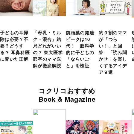
子どもの耳掃
「母乳・ミル
前頭葉の発達
約９割のママ
除は必要？不
ク・混合」結
ピークは10
が「つら
要？どうす
局どれがいい
代！ 脳科学
い！」と回
る？ 耳鼻科医
の？ 東大医学
的に子どもの
答 「読み聞
に聞いた正解
部卒のママ医
「ならいご
かせ」を楽し
師が徹底解説
と」を検証
くするアイデ
ア９選
コクリコおすすめ
Book & Magazine