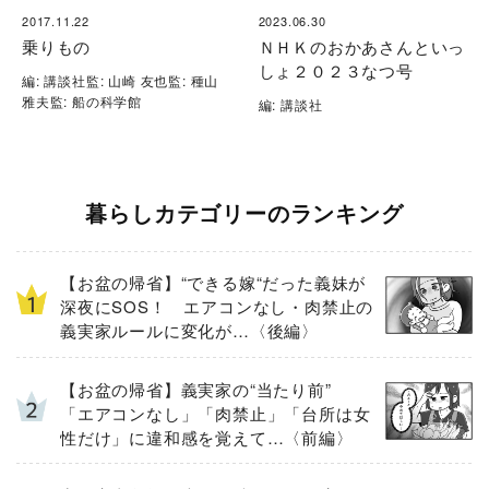
2017.11.22
2023.06.30
乗りもの
ＮＨＫのおかあさんといっ
しょ２０２３なつ号
編: 講談社監: 山崎 友也監: 種山
雅夫監: 船の科学館
編: 講談社
暮らしカテゴリーのランキング
【お盆の帰省】“できる嫁“だった義妹が
深夜にSOS！ エアコンなし・肉禁止の
義実家ルールに変化が…〈後編〉
【お盆の帰省】義実家の“当たり前”
「エアコンなし」「肉禁止」「台所は女
性だけ」に違和感を覚えて…〈前編〉