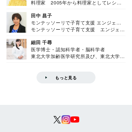
料理家 2005年から料理家としてレシピ
を紹介。東...
田中 昌子
モンテッソーリで子育て支援 エンジェル
モンテッソーリで子育て支援 エンジェル
ズハウス研究所所長
ズハウス研究...
細田 千尋
医学博士・認知科学者・脳科学者
東北大学加齢医学研究所及び、東北大学大
学院情報科学...
もっと見る