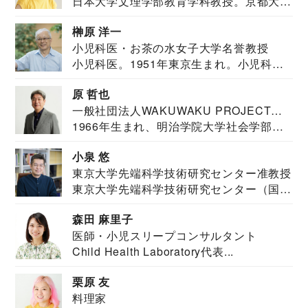
日本大学文理学部教育学科教授。京都大学
教育学部卒業...
榊原 洋一
小児科医・お茶の水女子大学名誉教授
小児科医。1951年東京生まれ。小児科
医。東京大学...
原 哲也
一般社団法人WAKUWAKU PROJECT
1966年生まれ、明治学院大学社会学部福
JAPAN代表・言語聴覚士・社会福祉士
祉学科卒業...
小泉 悠
東京大学先端科学技術研究センター准教授
東京大学先端科学技術研究センター（国際
安全保障構想...
森田 麻里子
医師・小児スリープコンサルタント
Child Health Laboratory代表...
栗原 友
料理家