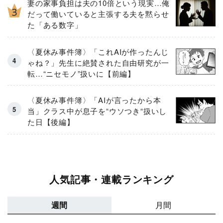
妻の家事負担は夫の10倍という現実…俺
だって働いていると主張する夫を黙らせ
た「ある数字」
〈夏休み事件簿〉「これAIが作ったんじ
ゃね？」先生に絶賛された自由研究が一
転…“ニセモノ”扱いに【前編】
〈夏休み事件簿〉「AIが言ったから本
当」クラス中が息子を“ウソつき“扱いし
た日【後編】
人気記事・連載ランキング
週間
月間