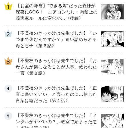
【お盆の帰省】“できる嫁“だった義妹が
深夜にSOS！ エアコンなし・肉禁止の
義実家ルールに変化が…〈後編〉
【不登校のきっかけは先生でした】「い
つまで休むんですか？」追い詰められる
母と息子《第６話》
【不登校のきっかけは先生でした】「お
母さんが楽になることが大事」救われた
一言《第８話》
【不登校のきっかけは先生でした】「正
直に書いていい」と言ったのに…信じた
言葉は噓だった《第４話》
【不登校のきっかけは先生でした】「メ
ンタルがヤバいの？」教室で始まった悪
ふざけ《第３話》