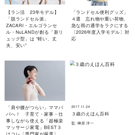
【ラン活 23年モデル】
「ランドセル便利グッズ」
「脱ランドセル派」
４選 忘れ物や重い荷物、
ZACARI・エルゴランセ
急な雨の通学をラクにする
ル・NuLANDが創る「新リ
〔2026年度入学モデル〕対
ュック型」は “軽い、丈
応
夫、安い”
「肩や腰がつらい」ママパ
2017.11.24
３歳のえほん百科
パへ！ 子育て・家事・仕
事しながら使える「超極楽
監: 榊原 洋一
マッサージ家電」BEST３
はコレ〔専門家が厳選〕