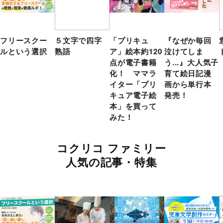
フリースクー
５文字で四字
「プリキュ
『なぜか毎回
ルという選択
熟語
ア」絵本約120
泣けてしま
点が電子書籍
う...』大人気子
化！ ママラ
育て絵日記漫
イター「プリ
画から単行本
キュア電子絵
発売！
本」を買って
みた！
コクリコ ファミリー
人気の記事・特集