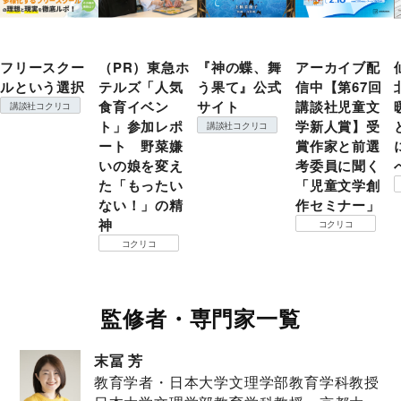
フリースクー
（PR）東急ホ
『神の蝶、舞
アーカイブ配
ルという選択
テルズ「人気
う果て』公式
信中【第67回
食育イベン
サイト
講談社児童文
講談社コクリコ
ト」参加レポ
学新人賞】受
講談社コクリコ
ート 野菜嫌
賞作家と前選
いの娘を変え
考委員に聞く
た「もったい
「児童文学創
ない！」の精
作セミナー」
神
コクリコ
コクリコ
監修者・専門家一覧
末冨 芳
教育学者・日本大学文理学部教育学科教授