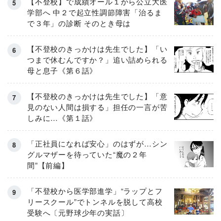
【不登校】で成績オール１から公立大医
学部へ 中２で起立性調節障害「治るま
で３年」の診断 そのとき母は
【不登校のきっかけは先生でした】「い
つまで休むんですか？」追い詰められる
母と息子《第６話》
【不登校のきっかけは先生でした】「意
見のない人間は損する」担任の一言が苦
しみに…《第１話》
「正社員になれば安心」のはずが…シン
グルマザーを待っていた“魔の２年
間”【前編】
「不登校から医学部進学」“ラップとフ
リースクール”でトンネルを脱して高校
受験へ〔元野球少年の実話〕