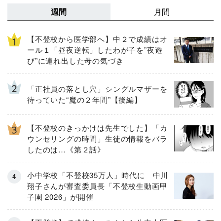
週間
月間
【不登校から医学部へ】中２で成績はオ
ール１「昼夜逆転」したわが子を”夜遊
び”に連れ出した母の気づき
「正社員の落とし穴」シングルマザーを
待っていた“魔の２年間”【後編】
【不登校のきっかけは先生でした】「カ
ウンセリングの時間」生徒の情報をバラ
したのは…《第２話》
小中学校「不登校35万人」時代に 中川
翔子さんが審査委員長「不登校生動画甲
子園 2026」が開催