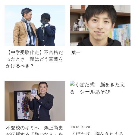
【中学受験伴走】不合格だ
葉一
ったとき 親はどう言葉を
かけるべき？
不登校のキミへ 鴻上尚史
2018.09.20
くぼた式 脳をきたえる
が伝授する「嫌いな人」を