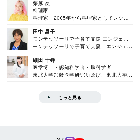
栗原 友
料理家
料理家 2005年から料理家としてレシピ
を紹介。東...
田中 昌子
モンテッソーリで子育て支援 エンジェル
モンテッソーリで子育て支援 エンジェル
ズハウス研究所所長
ズハウス研究...
細田 千尋
医学博士・認知科学者・脳科学者
東北大学加齢医学研究所及び、東北大学大
学院情報科学...
もっと見る