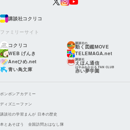
講談社コクリコ
ファミリーサイト
講談社の
コクリコ
動く図鑑MOVE
WEB げんき
TELEMAGA.net
講談社
Aneひめ.net
えほん通信
はやみねかおる FAN CLUB
青い鳥文庫
赤い夢学園
ボンボンアカデミー
ディズニーファン
講談社の学習まんが 日本の歴史
本とあそぼう 全国訪問おはなし隊