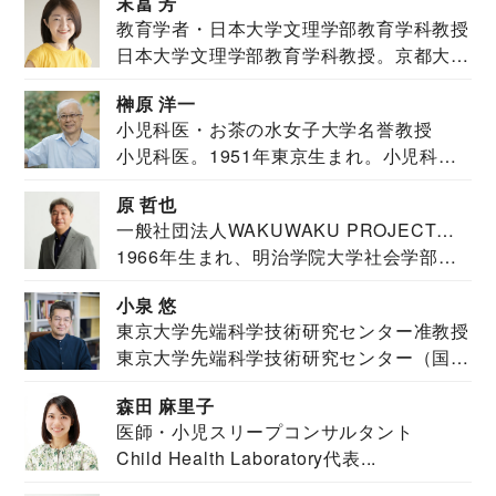
末冨 芳
教育学者・日本大学文理学部教育学科教授
日本大学文理学部教育学科教授。京都大学
教育学部卒業...
榊原 洋一
小児科医・お茶の水女子大学名誉教授
小児科医。1951年東京生まれ。小児科
医。東京大学...
原 哲也
一般社団法人WAKUWAKU PROJECT
1966年生まれ、明治学院大学社会学部福
JAPAN代表・言語聴覚士・社会福祉士
祉学科卒業...
小泉 悠
東京大学先端科学技術研究センター准教授
東京大学先端科学技術研究センター（国際
安全保障構想...
森田 麻里子
医師・小児スリープコンサルタント
Child Health Laboratory代表...