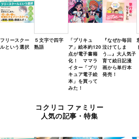
フリースクー
５文字で四字
「プリキュ
『なぜか毎回
ルという選択
熟語
ア」絵本約120
泣けてしま
点が電子書籍
う...』大人気子
化！ ママラ
育て絵日記漫
イター「プリ
画から単行本
キュア電子絵
発売！
本」を買って
みた！
コクリコ ファミリー
人気の記事・特集