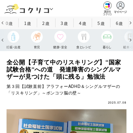
マイページ
講談社
コクリコ
0
1
2
3
4
5
6
歳
歳
歳
歳
歳
歳
歳
妊娠・出産
育児
健康・安全
食とレシピ
暮らし
絵本・
全公開【子育て中のリスキリング】“国家
試験合格“への道 発達障害のシングルマ
ザーが見つけた「頭に残る」勉強法
第３回【試験直前】アラフォーADHD＆シングルマザーの
「リスキリング」～ポンコツ脳の壁～
2025.07.08