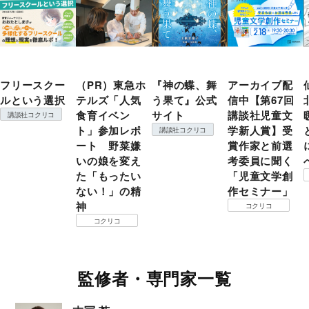
フリースクー
（PR）東急ホ
『神の蝶、舞
アーカイブ配
ルという選択
テルズ「人気
う果て』公式
信中【第67回
食育イベン
サイト
講談社児童文
講談社コクリコ
ト」参加レポ
学新人賞】受
講談社コクリコ
ート 野菜嫌
賞作家と前選
いの娘を変え
考委員に聞く
た「もったい
「児童文学創
ない！」の精
作セミナー」
神
コクリコ
コクリコ
監修者・専門家一覧