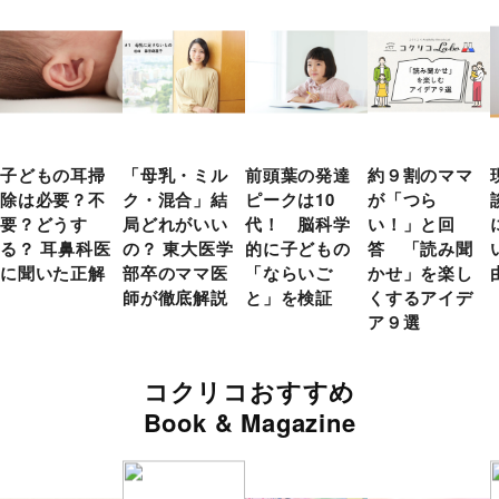
子どもの耳掃
「母乳・ミル
前頭葉の発達
約９割のママ
除は必要？不
ク・混合」結
ピークは10
が「つら
要？どうす
局どれがいい
代！ 脳科学
い！」と回
る？ 耳鼻科医
の？ 東大医学
的に子どもの
答 「読み聞
に聞いた正解
部卒のママ医
「ならいご
かせ」を楽し
師が徹底解説
と」を検証
くするアイデ
ア９選
コクリコおすすめ
Book & Magazine