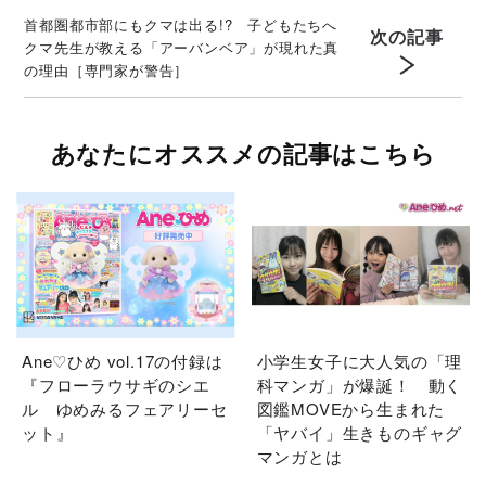
首都圏都市部にもクマは出る!? 子どもたちへ
次の記事
クマ先生が教える「アーバンベア」が現れた真
の理由［専門家が警告］
あなたにオススメの記事はこちら
Ane♡ひめ vol.17の付録は
小学生女子に大人気の「理
『フローラウサギのシエ
科マンガ」が爆誕！ 動く
ル ゆめみるフェアリーセ
図鑑MOVEから生まれた
ット』
「ヤバイ」生きものギャグ
マンガとは