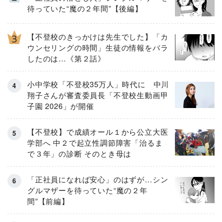
待っていた“魔の２年間”【後編】
【不登校のきっかけは先生でした】「カ
ウンセリングの時間」生徒の情報をバラ
したのは…《第２話》
小中学校「不登校35万人」時代に 中川
翔子さんが審査委員長「不登校生動画甲
子園 2026」が開催
【不登校】で成績オール１から公立大医
学部へ 中２で起立性調節障害「治るま
で３年」の診断 そのとき母は
「正社員になれば安心」のはずが…シン
グルマザーを待っていた“魔の２年
間”【前編】