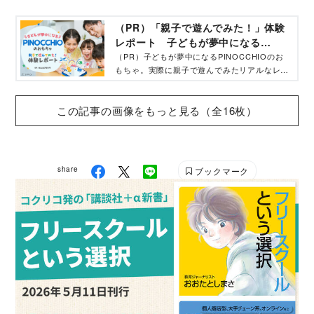
（PR）「親子で遊んでみた！」体験
レポート 子どもが夢中になる
「PINOCCHIOのおもちゃ」
（PR）子どもが夢中になるPINOCCHIOのお
もちゃ。実際に親子で遊んでみたリアルなレビ
ューと最新ニュースをお届けします。
この記事の画像をもっと見る（全16枚）
share
ブックマーク