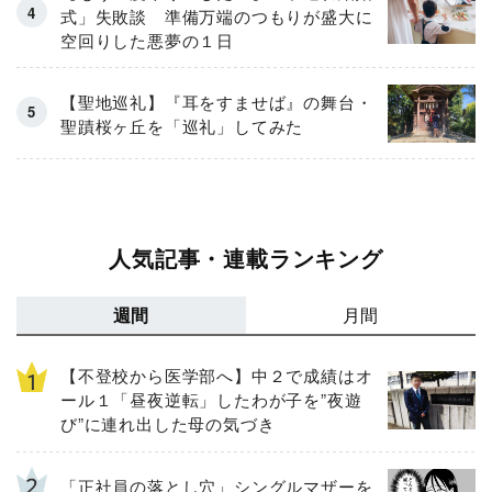
式」失敗談 準備万端のつもりが盛大に
空回りした悪夢の１日
【聖地巡礼】『耳をすませば』の舞台・
聖蹟桜ヶ丘を「巡礼」してみた
人気記事・連載ランキング
週間
月間
【不登校から医学部へ】中２で成績はオ
ール１「昼夜逆転」したわが子を”夜遊
び”に連れ出した母の気づき
「正社員の落とし穴」シングルマザーを