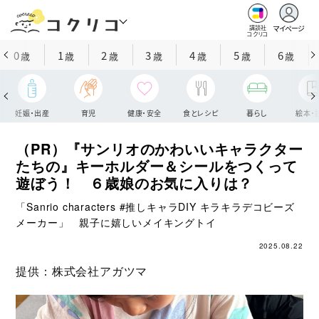
マイページ
講談社
コクリコ
0
1
2
3
4
5
6
歳
歳
歳
歳
歳
歳
歳
妊娠・出産
育児
健康・安全
食とレシピ
暮らし
絵本・
（PR）『サンリオのかわいいキャラクター
たちの』キーホルダー＆シールをつくって
遊ぼう！ ６歳娘のお気に入りは？
「Sanrio characters #推しキャラDIY キラキラデコビーズ
メーカー」 親子に嬉しいメイキングトイ
2025.08.22
提供：株式会社アガツマ