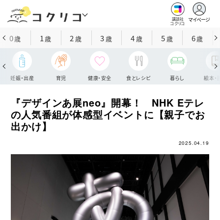
マイページ
講談社
コクリコ
0
1
2
3
4
5
6
歳
歳
歳
歳
歳
歳
歳
妊娠・出産
育児
健康・安全
食とレシピ
暮らし
絵本・
『デザインあ展neo』開幕！ NHK Eテレ
の人気番組が体感型イベントに【親子でお
出かけ】
2025.04.19