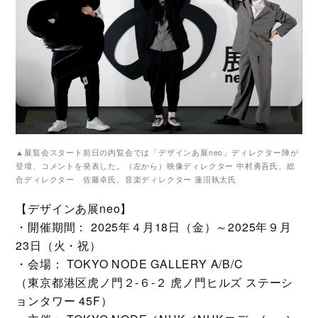
▲展覧会スタート前日の内覧会では「デザインあ展neo」ディレクター陣が
登壇、コメントを発表した。（左から）映像ディレクター 中村勇吾氏、総
合ディレクター 佐藤卓氏、音楽ディレクター 蓮沼執太氏
【デザインあ展neo】
・開催期間： 2025年４月18日（金）～2025年９月
23日（火・祝）
・会場： TOKYO NODE GALLERY A/B/C
（東京都港区虎ノ門２-６-２ 虎ノ門ヒルズ ステーシ
ョンタワー 45F）