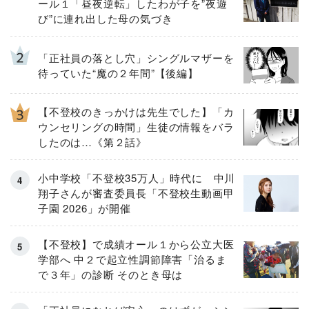
ール１「昼夜逆転」したわが子を”夜遊
び”に連れ出した母の気づき
「正社員の落とし穴」シングルマザーを
待っていた“魔の２年間”【後編】
【不登校のきっかけは先生でした】「カ
ウンセリングの時間」生徒の情報をバラ
したのは…《第２話》
小中学校「不登校35万人」時代に 中川
翔子さんが審査委員長「不登校生動画甲
子園 2026」が開催
【不登校】で成績オール１から公立大医
学部へ 中２で起立性調節障害「治るま
で３年」の診断 そのとき母は