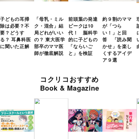
子どもの耳掃
「母乳・ミル
前頭葉の発達
約９割のママ
除は必要？不
ク・混合」結
ピークは10
が「つら
要？どうす
局どれがいい
代！ 脳科学
い！」と回
る？ 耳鼻科医
の？ 東大医学
的に子どもの
答 「読み聞
に聞いた正解
部卒のママ医
「ならいご
かせ」を楽し
師が徹底解説
と」を検証
くするアイデ
ア９選
コクリコおすすめ
Book & Magazine