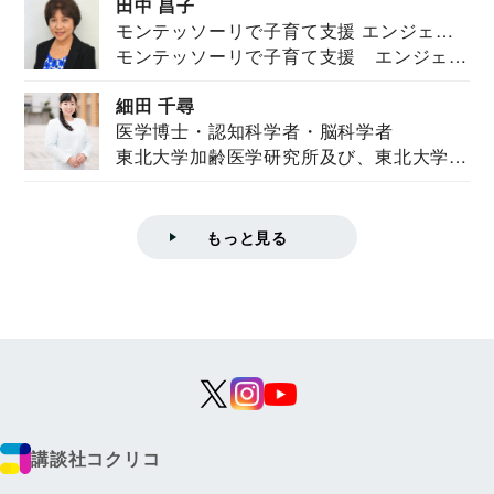
田中 昌子
モンテッソーリで子育て支援 エンジェル
モンテッソーリで子育て支援 エンジェル
ズハウス研究所所長
ズハウス研究...
細田 千尋
医学博士・認知科学者・脳科学者
東北大学加齢医学研究所及び、東北大学大
学院情報科学...
もっと見る
講談社コクリコ