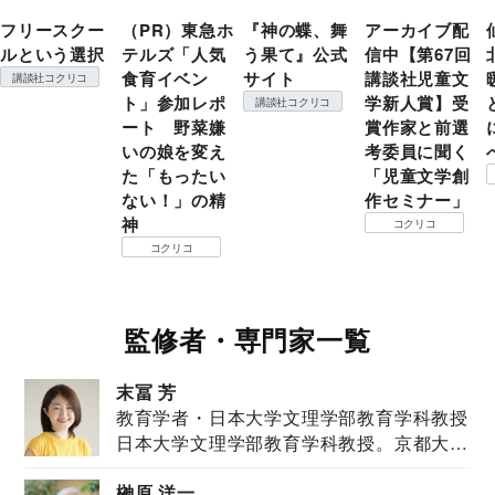
フリースクー
（PR）東急ホ
『神の蝶、舞
アーカイブ配
ルという選択
テルズ「人気
う果て』公式
信中【第67回
食育イベン
サイト
講談社児童文
講談社コクリコ
ト」参加レポ
学新人賞】受
講談社コクリコ
ート 野菜嫌
賞作家と前選
いの娘を変え
考委員に聞く
た「もったい
「児童文学創
ない！」の精
作セミナー」
神
コクリコ
コクリコ
監修者・専門家一覧
末冨 芳
教育学者・日本大学文理学部教育学科教授
日本大学文理学部教育学科教授。京都大学
教育学部卒業...
榊原 洋一