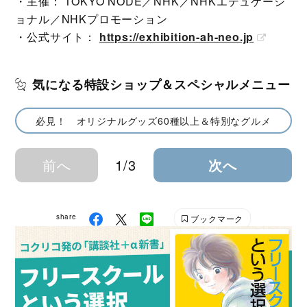
・主催： TOKYO NODE／NHK／NHKエデュケーシ
ョナル／NHKプロモーション
・公式サイト：
https://exhibition-ah-neo.jp
気になる特設ショップ＆スペシャルメニュー
必見！ オリジナルグッズ60種以上＆特別なグルメ
前へ
1/3
次へ
share
ブックマーク