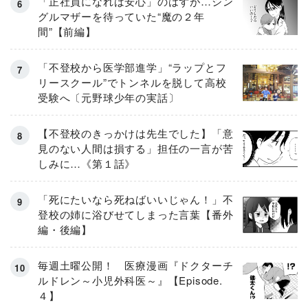
「正社員になれば安心」のはずが…シン
グルマザーを待っていた“魔の２年
間”【前編】
「不登校から医学部進学」“ラップとフ
リースクール”でトンネルを脱して高校
受験へ〔元野球少年の実話〕
【不登校のきっかけは先生でした】「意
見のない人間は損する」担任の一言が苦
しみに…《第１話》
「死にたいなら死ねばいいじゃん！」不
登校の姉に浴びせてしまった言葉【番外
編・後編】
毎週土曜公開！ 医療漫画『ドクターチ
ルドレン～小児外科医～』【Episode.
４】