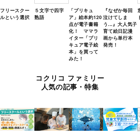
フリースクー
５文字で四字
「プリキュ
『なぜか毎回
ルという選択
熟語
ア」絵本約120
泣けてしま
点が電子書籍
う...』大人気子
化！ ママラ
育て絵日記漫
イター「プリ
画から単行本
キュア電子絵
発売！
本」を買って
みた！
コクリコ ファミリー
人気の記事・特集