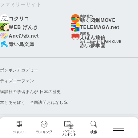
ファミリーサイト
講談社の
コクリコ
動く図鑑MOVE
WEB げんき
TELEMAGA.net
講談社
Aneひめ.net
えほん通信
はやみねかおる FAN CLUB
青い鳥文庫
赤い夢学園
ボンボンアカデミー
ディズニーファン
講談社の学習まんが 日本の歴史
本とあそぼう 全国訪問おはなし隊
お問い合わせ
利用規約
イベント
ジャンル
ランキング
検索
広告掲載について
プライバシーポリシー
プレゼント