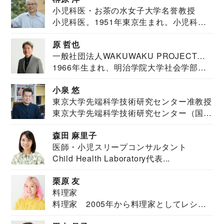
小児科医・お茶の水女子大学名誉教授
小児科医。1951年東京生まれ。小児科
医。東京大学...
原 哲也
一般社団法人WAKUWAKU PROJECT
1966年生まれ、明治学院大学社会学部福
JAPAN代表・言語聴覚士・社会福祉士
祉学科卒業...
小泉 悠
東京大学先端科学技術研究センター准教授
東京大学先端科学技術研究センター（国際
安全保障構想...
森田 麻里子
医師・小児スリープコンサルタント
Child Health Laboratory代表...
栗原 友
料理家
料理家 2005年から料理家としてレシピ
を紹介。東...