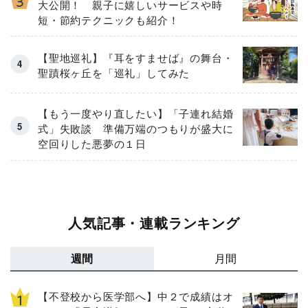
大公開！ 親子に嬉しいサービスや時
短・節約テクニックも紹介！
【聖地巡礼】『耳をすませば』の舞台・
聖蹟桜ヶ丘を「巡礼」してみた
【もう一度やり直したい】「子連れ結婚
式」失敗談 準備万端のつもりが盛大に
空回りした悪夢の１日
人気記事・連載ランキング
週間
月間
【不登校から医学部へ】中２で成績はオ