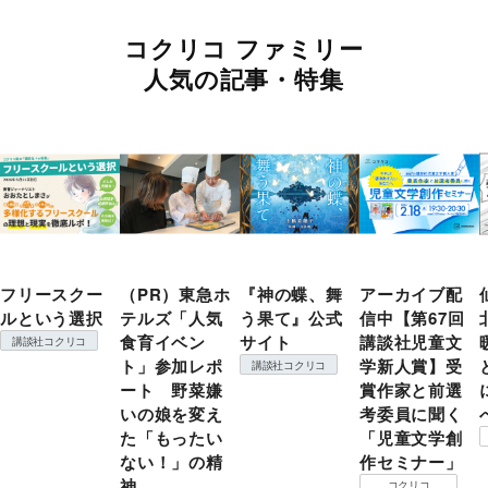
コクリコ ファミリー
人気の記事・特集
フリースクー
（PR）東急ホ
『神の蝶、舞
アーカイブ配
ルという選択
テルズ「人気
う果て』公式
信中【第67回
食育イベン
サイト
講談社児童文
講談社コクリコ
ト」参加レポ
学新人賞】受
講談社コクリコ
ート 野菜嫌
賞作家と前選
いの娘を変え
考委員に聞く
た「もったい
「児童文学創
ない！」の精
作セミナー」
神
コクリコ