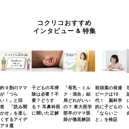
コクリコおすすめ
インタビュー & 特集
約９割のママ
子どもの耳掃
「母乳・ミル
前頭葉の発達
が「つら
除は必要？不
ク・混合」結
ピークは10
い！」と回
要？どうす
局どれがいい
代！ 脳科学
答 「読み聞
る？ 耳鼻科医
の？ 東大医学
的に子どもの
かせ」を楽し
に聞いた正解
部卒のママ医
「ならいご
くするアイデ
師が徹底解説
と」を検証
ア９選