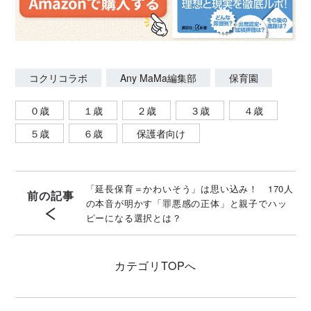
コクリコラボ
Any MaMa編集部
保育園
０歳
１歳
２歳
３歳
４歳
５歳
６歳
保護者向け
「延長保育＝かわいそう」は思い込み！ 170人
前の記事
の本音が明かす「罪悪感の正体」と親子でハッ
ピーになる選択とは？
カテゴリ
TOPへ