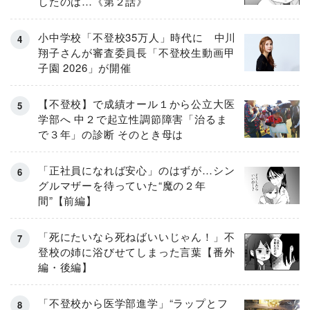
したのは…《第２話》
小中学校「不登校35万人」時代に 中川
翔子さんが審査委員長「不登校生動画甲
子園 2026」が開催
【不登校】で成績オール１から公立大医
学部へ 中２で起立性調節障害「治るま
で３年」の診断 そのとき母は
「正社員になれば安心」のはずが…シン
グルマザーを待っていた“魔の２年
間”【前編】
「死にたいなら死ねばいいじゃん！」不
登校の姉に浴びせてしまった言葉【番外
編・後編】
「不登校から医学部進学」“ラップとフ