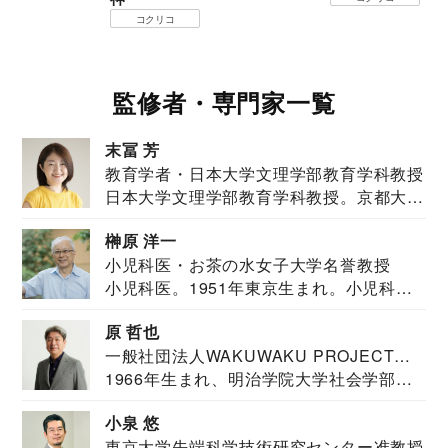
コクリコ
監修者・専門家一覧
末冨 芳
教育学者・日本大学文理学部教育学科教授
日本大学文理学部教育学科教授。京都大学
教育学部卒業...
榊原 洋一
小児科医・お茶の水女子大学名誉教授
小児科医。1951年東京生まれ。小児科
医。東京大学...
原 哲也
一般社団法人WAKUWAKU PROJECT
1966年生まれ、明治学院大学社会学部福
JAPAN代表・言語聴覚士・社会福祉士
祉学科卒業...
小泉 悠
東京大学先端科学技術研究センター准教授