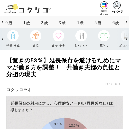
マイページ
講談社
コクリコ
0
1
2
3
4
5
6
歳
歳
歳
歳
歳
歳
歳
妊娠・出産
育児
健康・安全
食とレシピ
暮らし
絵本・
【驚きの53％】延長保育を避けるためにマ
マが働き方を調整！ 共働き夫婦の負担と
分担の現実
2026.06.08
コクリコラボ