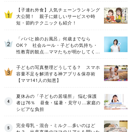
【子連れ外食】人気チェーンランキング
大公開！ 親子に嬉しいサービスや時
短・節約テクニックも紹介！
「パパと娘のお風呂」何歳までなら
OK？ 社会ルール・子どもの気持ち・
性教育的観点…ママたちが明かしてくれ
た「大切にしたいこと」
子どもの写真整理どうしてる？ スマホ
容量不足を解消する神アプリ＆保存術
【ママ141人の知恵】
夏休みの「子どもの居場所」 悩む保護
者は76％ 昼食・猛暑・見守り…家庭の
シビアな負担
完全母乳・混合・ミルク…多いのはど
れ？ 出産直後のママのリアルを聞いた