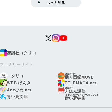
もっと見る
講談社コクリコ
ファミリーサイト
講談社の
コクリコ
動く図鑑MOVE
WEB げんき
TELEMAGA.net
講談社
Aneひめ.net
えほん通信
はやみねかおる FAN CLUB
青い鳥文庫
赤い夢学園