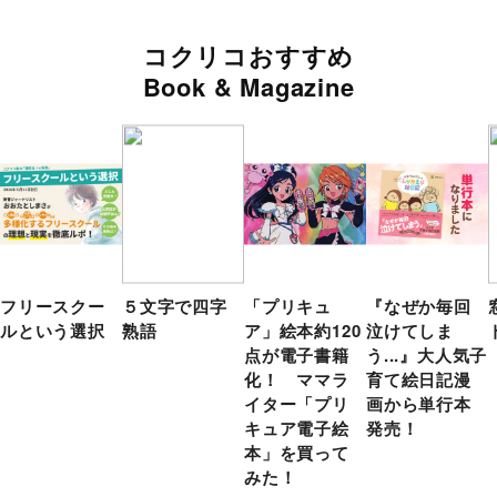
コクリコおすすめ
Book & Magazine
フリースクー
５文字で四字
「プリキュ
『なぜか毎回
ルという選択
熟語
ア」絵本約120
泣けてしま
点が電子書籍
う...』大人気子
化！ ママラ
育て絵日記漫
イター「プリ
画から単行本
キュア電子絵
発売！
本」を買って
みた！