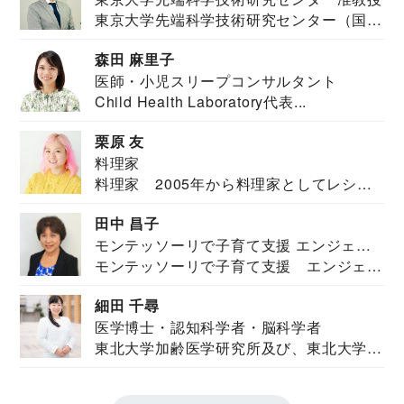
東京大学先端科学技術研究センター（国際
安全保障構想...
森田 麻里子
医師・小児スリープコンサルタント
Child Health Laboratory代表...
栗原 友
料理家
料理家 2005年から料理家としてレシピ
を紹介。東...
田中 昌子
モンテッソーリで子育て支援 エンジェル
モンテッソーリで子育て支援 エンジェル
ズハウス研究所所長
ズハウス研究...
細田 千尋
医学博士・認知科学者・脳科学者
東北大学加齢医学研究所及び、東北大学大
学院情報科学...