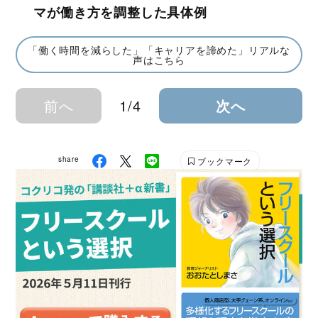
マが働き方を調整した具体例
「働く時間を減らした」「キャリアを諦めた」リアルな
声はこちら
前へ
1/4
次へ
share
ブックマーク