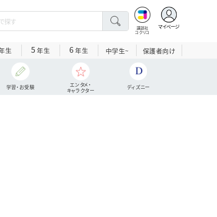
マイページ
講談社
コクリコ
5
6
年生
年生
年生
中学生~
保護者向け
エンタメ・
学習・お受験
ディズニー
キャラクター