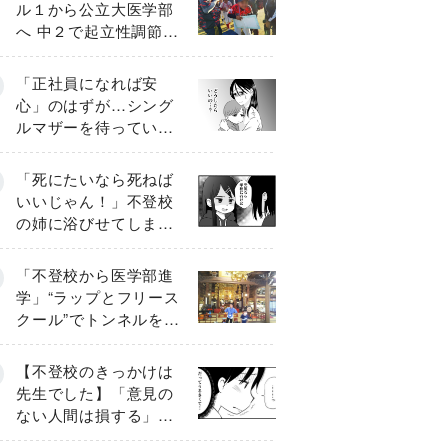
ル１から公立大医学部
へ 中２で起立性調節障
害「治るまで３年」の
診断 そのとき母は
「正社員になれば安
心」のはずが…シング
ルマザーを待ってい
た“魔の２年間”【前編】
「死にたいなら死ねば
いいじゃん！」不登校
の姉に浴びせてしまっ
た言葉【番外編・後
編】
「不登校から医学部進
学」“ラップとフリース
クール”でトンネルを脱
して高校受験へ〔元野
球少年の実話〕
【不登校のきっかけは
先生でした】「意見の
ない人間は損する」担
任の一言が苦しみに…