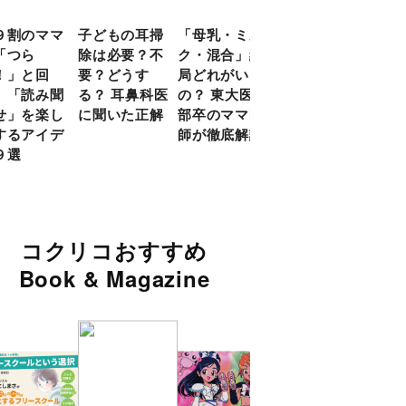
９割のママ
子どもの耳掃
「母乳・ミル
前頭葉の発達
現役
「つら
除は必要？不
ク・混合」結
ピークは10
談員
！」と回
要？どうす
局どれがいい
代！ 脳科学
に偏
 「読み聞
る？ 耳鼻科医
の？ 東大医学
的に子どもの
い」
せ」を楽し
に聞いた正解
部卒のママ医
「ならいご
由
するアイデ
師が徹底解説
と」を検証
９選
コクリコおすすめ
Book & Magazine