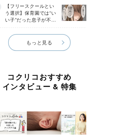
《第１話》
【フリースクールとい
う選択】保育園では“い
い子”だった息子が不登
校に…小学校入学後に
見えたSOS《第１話》
もっと見る
コクリコおすすめ
インタビュー & 特集