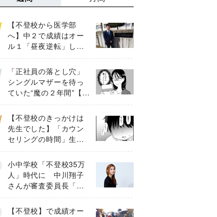
【不登校から医学部
へ】中２で成績はオー
ル１「昼夜逆転」した
わが子を”夜遊び”に連れ
出した母の気づき
「正社員の落とし穴」
シングルマザーを待っ
ていた“魔の２年間”【後
編】
【不登校のきっかけは
先生でした】「カウン
セリングの時間」生徒
の情報をバラしたの
は…《第２話》
小中学校「不登校35万
人」時代に 中川翔子
さんが審査委員長「不
登校生動画甲子園
2026」が開催
【不登校】で成績オー