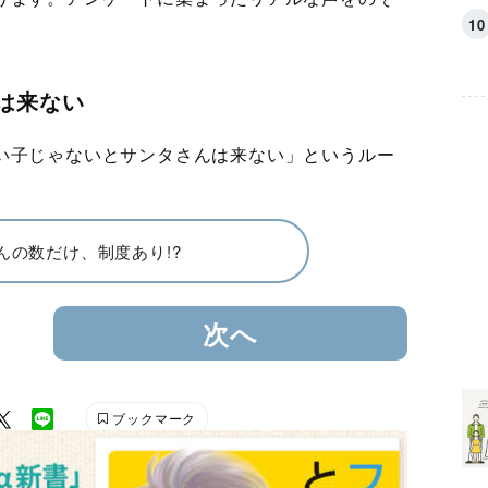
は来ない
い子じゃないとサンタさんは来ない」というルー
んの数だけ、制度あり!?
3
次へ
ブックマーク