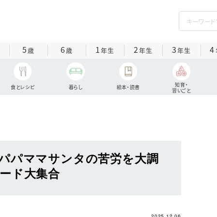
5
6
1
2
3
4
歳
歳
年生
年生
年生
知育・
食とレシピ
暮らし
絵本・読書
習いごと
パパママサンタの苦労を大調
ード大集合
2025.12.06