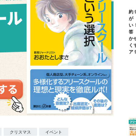
約
が
い
答
か
く
ア
クリスマス
イベント