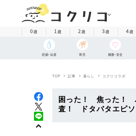
0
1
2
3
4
歳
歳
歳
歳
歳
妊娠・出産
育児
健康・安全
TOP
記事
暮らし
コクリコラボ
困った！ 焦った！ 
査！ ドタバタエピソ