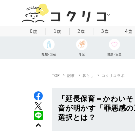
0
1
2
3
4
歳
歳
歳
歳
歳
妊娠・出産
育児
健康・安全
TOP
記事
暮らし
コクリコラボ
「延長保育＝かわいそ
音が明かす「罪悪感の
選択とは？