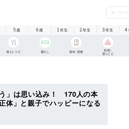
5
6
1
2
3
4
歳
歳
年生
年生
年生
知育・
食とレシピ
暮らし
絵本・読書
習いごと
う」は思い込み！ 170人の本
正体」と親子でハッピーになる