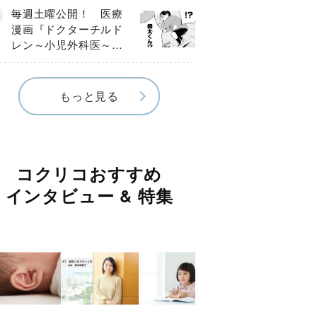
編】
毎週土曜公開！ 医療
漫画『ドクターチルド
レン～小児外科医～』
【Episode.４】
もっと見る
コクリコおすすめ
インタビュー & 特集