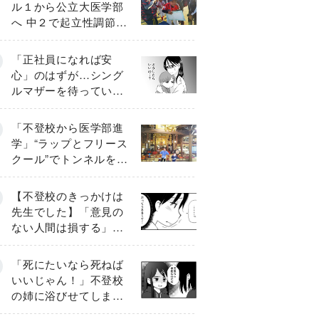
ル１から公立大医学部
へ 中２で起立性調節障
害「治るまで３年」の
診断 そのとき母は
「正社員になれば安
心」のはずが…シング
ルマザーを待ってい
た“魔の２年間”【前編】
「不登校から医学部進
学」“ラップとフリース
クール”でトンネルを脱
して高校受験へ〔元野
球少年の実話〕
【不登校のきっかけは
先生でした】「意見の
ない人間は損する」担
任の一言が苦しみに…
《第１話》
「死にたいなら死ねば
いいじゃん！」不登校
の姉に浴びせてしまっ
た言葉【番外編・後