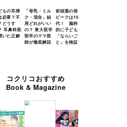
どもの耳掃
「母乳・ミル
前頭葉の発達
約９割のママ
現役
は必要？不
ク・混合」結
ピークは10
が「つら
談員
？どうす
局どれがいい
代！ 脳科学
い！」と回
に偏
？ 耳鼻科医
の？ 東大医学
的に子どもの
答 「読み聞
い」
聞いた正解
部卒のママ医
「ならいご
かせ」を楽し
由
師が徹底解説
と」を検証
くするアイデ
ア９選
コクリコおすすめ
Book & Magazine