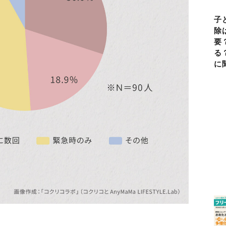
子
除
要
る
に