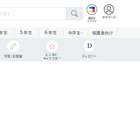
マイページ
講談社
コクリコ
5
6
年生
年生
年生
中学生~
保護者向け
エンタメ・
学習・お受験
ディズニー
キャラクター