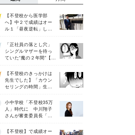
【不登校から医学部
へ】中２で成績はオー
ル１「昼夜逆転」した
わが子を”夜遊び”に連れ
出した母の気づき
「正社員の落とし穴」
シングルマザーを待っ
ていた“魔の２年間”【後
編】
【不登校のきっかけは
先生でした】「カウン
セリングの時間」生徒
の情報をバラしたの
は…《第２話》
小中学校「不登校35万
人」時代に 中川翔子
さんが審査委員長「不
登校生動画甲子園
2026」が開催
【不登校】で成績オー