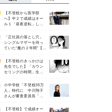
【不登校から医学部
へ】中２で成績はオー
ル１「昼夜逆転」した
わが子を”夜遊び”に連れ
出した母の気づき
「正社員の落とし穴」
シングルマザーを待っ
ていた“魔の２年間”【後
編】
【不登校のきっかけは
先生でした】「カウン
セリングの時間」生徒
の情報をバラしたの
は…《第２話》
小中学校「不登校35万
人」時代に 中川翔子
さんが審査委員長「不
登校生動画甲子園
2026」が開催
【不登校】で成績オー