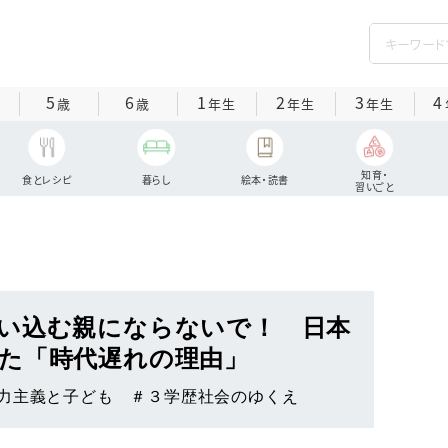
5
6
1
2
3
4
歳
歳
年生
年生
年生
知育・
食とレシピ
暮らし
絵本・読書
習いごと
い込む親にならないで！ 日本
た「時代遅れの理由」
力主義と子ども ＃３学歴社会のゆくえ