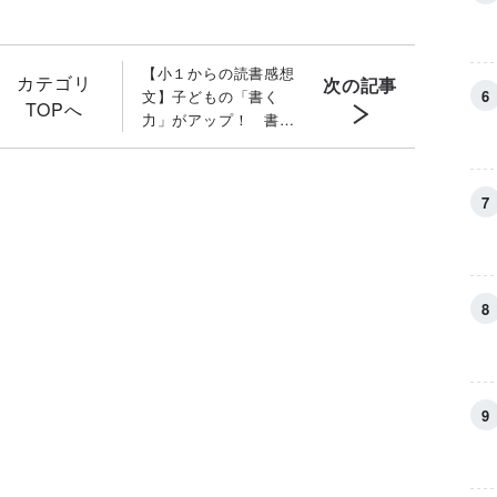
【小１からの読書感想
カテゴリ
次の記事
文】子どもの「書く
TOPへ
力」がアップ！ 書き
たいことがあふれ出る
「言語化力」の育て方
［文章の専門家監修］