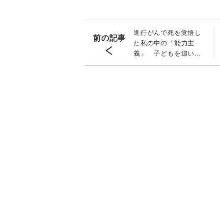
進行がんで死を覚悟し
前の記事
た私の中の「能力主
義」 子どもを追い詰
めない親の関わり方