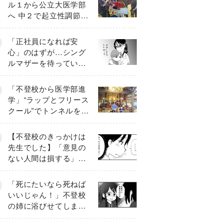
ル１から公立大医学部
へ 中２で起立性調節障
害「治るまで３年」の
診断 そのとき母は
「正社員になれば安
心」のはずが…シング
ルマザーを待ってい
た“魔の２年間”【前編】
「不登校から医学部進
学」“ラップとフリース
クール”でトンネルを脱
して高校受験へ〔元野
球少年の実話〕
【不登校のきっかけは
先生でした】「意見の
ない人間は損する」担
任の一言が苦しみに…
《第１話》
「死にたいなら死ねば
いいじゃん！」不登校
の姉に浴びせてしまっ
た言葉【番外編・後