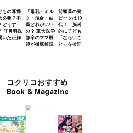
どもの耳掃
「母乳・ミル
前頭葉の発達
約９割のママ
現役
は必要？不
ク・混合」結
ピークは10
が「つら
談員
？どうす
局どれがいい
代！ 脳科学
い！」と回
に偏
？ 耳鼻科医
の？ 東大医学
的に子どもの
答 「読み聞
い」
聞いた正解
部卒のママ医
「ならいご
かせ」を楽し
由
師が徹底解説
と」を検証
くするアイデ
ア９選
コクリコおすすめ
Book & Magazine