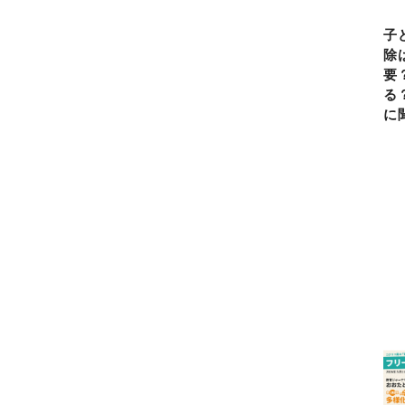
子
除
要
る
に