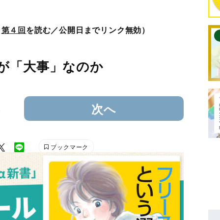
、
第４回
を読む／公開日までリンク無効）
が「大事」なのか
3
次へ
ブックマーク