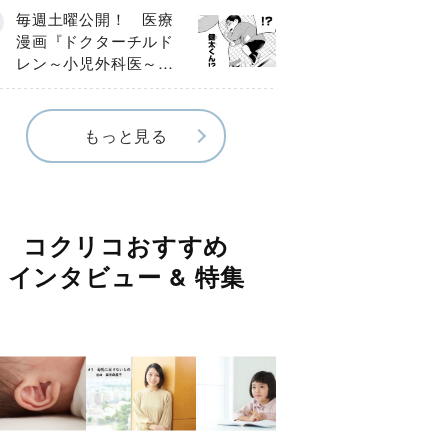
編】
毎週土曜公開！ 医療
漫画『ドクターチルド
レン～小児外科医～』
【Episode.４】
もっと見る
コクリコおすすめ
インタビュー & 特集