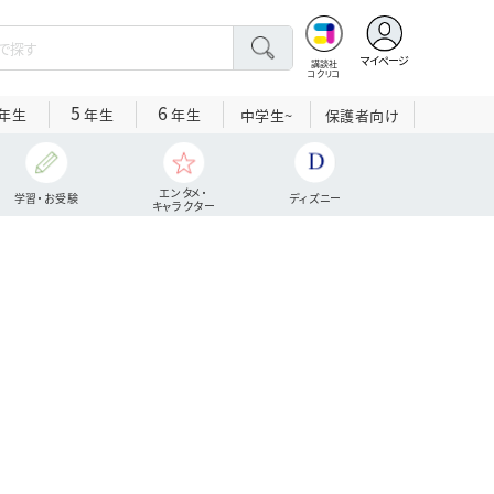
マイページ
講談社
コクリコ
5
6
年生
年生
年生
中学生~
保護者向け
エンタメ・
学習・お受験
ディズニー
キャラクター