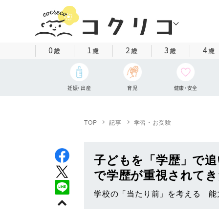
0
1
2
3
4
歳
歳
歳
歳
歳
妊娠・出産
育児
健康・安全
TOP
記事
学習・お受験
子どもを「学歴」で追
で学歴が重視されてき
学校の「当たり前」を考える 能