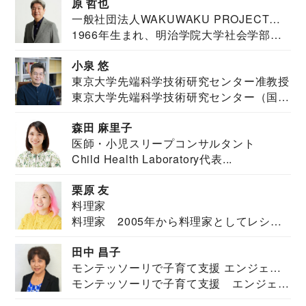
原 哲也
一般社団法人WAKUWAKU PROJECT
1966年生まれ、明治学院大学社会学部福
JAPAN代表・言語聴覚士・社会福祉士
祉学科卒業...
小泉 悠
東京大学先端科学技術研究センター准教授
東京大学先端科学技術研究センター（国際
安全保障構想...
森田 麻里子
医師・小児スリープコンサルタント
Child Health Laboratory代表...
栗原 友
料理家
料理家 2005年から料理家としてレシピ
を紹介。東...
田中 昌子
モンテッソーリで子育て支援 エンジェル
モンテッソーリで子育て支援 エンジェル
ズハウス研究所所長
ズハウス研究...