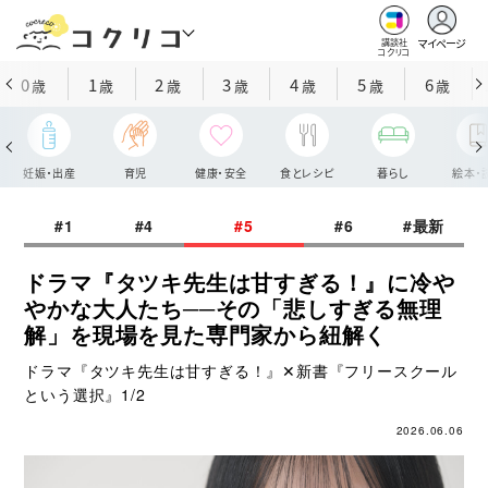
マイページ
講談社
コクリコ
0
1
2
3
4
5
6
歳
歳
歳
歳
歳
歳
歳
妊娠・出産
育児
健康・安全
食とレシピ
暮らし
絵本・
#1
#4
#5
#6
#最新
ドラマ『タツキ先生は甘すぎる！』に冷や
やかな大人たち──その「悲しすぎる無理
解」を現場を見た専門家から紐解く
ドラマ『タツキ先生は甘すぎる！』✕新書『フリースクール
という選択』1/2
2026.06.06