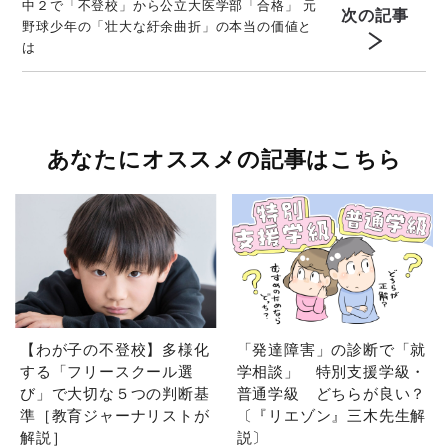
中２で「不登校」から公立大医学部「合格」 元
次の記事
野球少年の「壮大な紆余曲折」の本当の価値と
は
あなたにオススメの記事はこちら
【わが子の不登校】多様化
「発達障害」の診断で「就
する「フリースクール選
学相談」 特別支援学級・
び」で大切な５つの判断基
普通学級 どちらが良い？
準［教育ジャーナリストが
〔『リエゾン』三木先生解
解説］
説〕