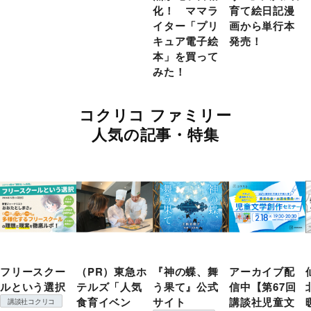
化！ ママラ
育て絵日記漫
イター「プリ
画から単行本
キュア電子絵
発売！
本」を買って
みた！
コクリコ ファミリー
人気の記事・特集
フリースクー
（PR）東急ホ
『神の蝶、舞
アーカイブ配
ルという選択
テルズ「人気
う果て』公式
信中【第67回
食育イベン
サイト
講談社児童文
講談社コクリコ