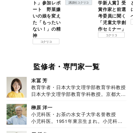
ト」参加レポ
学新人賞】受
講談社コクリコ
ート 野菜嫌
賞作家と前選
いの娘を変え
考委員に聞く
た「もったい
「児童文学創
ない！」の精
作セミナー」
神
コクリコ
コクリコ
監修者・専門家一覧
末冨 芳
教育学者・日本大学文理学部教育学科教授
日本大学文理学部教育学科教授。京都大学
教育学部卒業...
榊原 洋一
小児科医・お茶の水女子大学名誉教授
小児科医。1951年東京生まれ。小児科
医。東京大学...