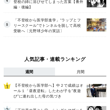
登校の姉に浴びせてしまった言葉【番外
編・後編】
「不登校から医学部進学」“ラップとフ
リースクール”でトンネルを脱して高校
受験へ〔元野球少年の実話〕
人気記事・連載ランキング
週間
月間
【不登校から医学部へ】中２で成績はオ
ール１「昼夜逆転」したわが子を”夜遊
び”に連れ出した母の気づき
「正社員の落とし穴」シングルマザーを