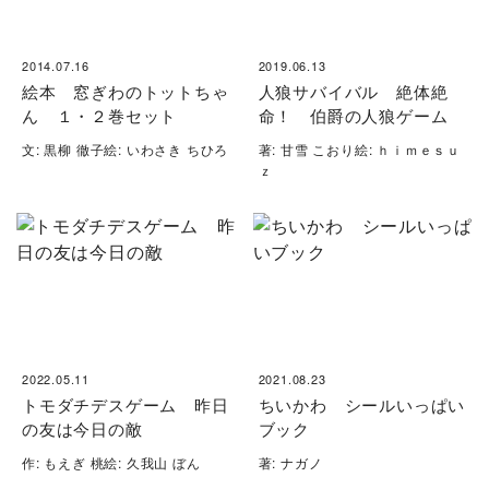
2014.07.16
2019.06.13
絵本 窓ぎわのトットちゃ
人狼サバイバル 絶体絶
ん １・２巻セット
命！ 伯爵の人狼ゲーム
文: 黒柳 徹子絵: いわさき ちひろ
著: 甘雪 こおり絵: ｈｉｍｅｓｕ
ｚ
2022.05.11
2021.08.23
トモダチデスゲーム 昨日
ちいかわ シールいっぱい
の友は今日の敵
ブック
作: もえぎ 桃絵: 久我山 ぼん
著: ナガノ