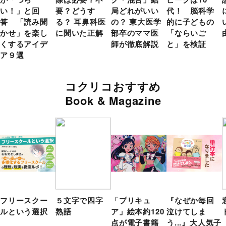
い！」と回
要？どうす
局どれがいい
代！ 脳科学
答 「読み聞
る？ 耳鼻科医
の？ 東大医学
的に子どもの
かせ」を楽し
に聞いた正解
部卒のママ医
「ならいご
くするアイデ
師が徹底解説
と」を検証
ア９選
コクリコおすすめ
Book & Magazine
フリースクー
５文字で四字
「プリキュ
『なぜか毎回
ルという選択
熟語
ア」絵本約120
泣けてしま
点が電子書籍
う...』大人気子