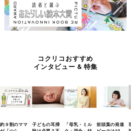
コクリコおすすめ
インタビュー & 特集
約９割のママ
子どもの耳掃
「母乳・ミル
前頭葉の発達
が「つら
除は必要？不
ク・混合」結
ピークは10