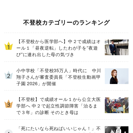
不登校カテゴリーのランキング
【不登校から医学部へ】中２で成績はオ
ール１「昼夜逆転」したわが子を”夜遊
び”に連れ出した母の気づき
小中学校「不登校35万人」時代に 中川
翔子さんが審査委員長「不登校生動画甲
子園 2026」が開催
【不登校】で成績オール１から公立大医
学部へ 中２で起立性調節障害「治るま
で３年」の診断 そのとき母は
「死にたいなら死ねばいいじゃん！」不