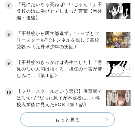
「死にたいなら死ねばいいじゃん！」不
登校の姉に浴びせてしまった言葉【番外
編・後編】
「不登校から医学部進学」“ラップとフ
リースクール”でトンネルを脱して高校
受験へ〔元野球少年の実話〕
【不登校のきっかけは先生でした】「意
見のない人間は損する」担任の一言が苦
しみに…《第１話》
【フリースクールという選択】保育園で
は“いい子”だった息子が不登校に…小学
校入学後に見えたSOS《第１話》
もっと見る