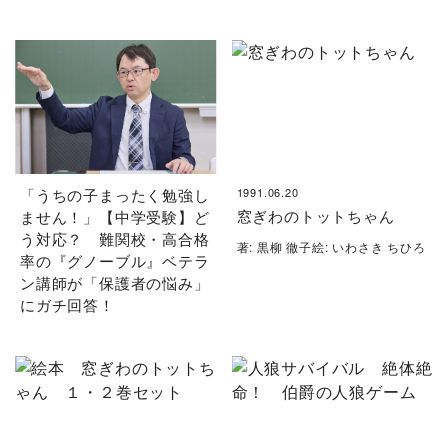
「うちの子まったく勉強し
1991.06.20
窓ぎわのトットちゃん
ません！」【中学受験】ど
う対応？ 難関校・高合格
著: 黒柳 徹子絵: いわさき ちひろ
率の『グノーブル』ベテラ
ン講師が「保護者の悩み」
にガチ回答！