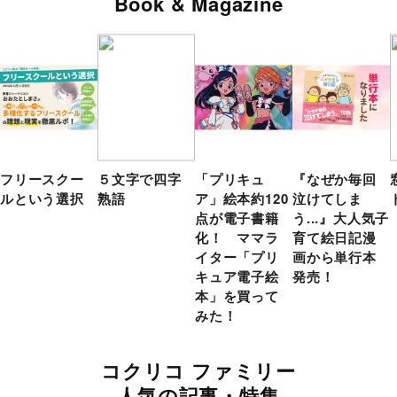
Book & Magazine
フリースクー
５文字で四字
「プリキュ
『なぜか毎回
ルという選択
熟語
ア」絵本約120
泣けてしま
点が電子書籍
う...』大人気子
化！ ママラ
育て絵日記漫
イター「プリ
画から単行本
キュア電子絵
発売！
本」を買って
みた！
コクリコ ファミリー
人気の記事・特集