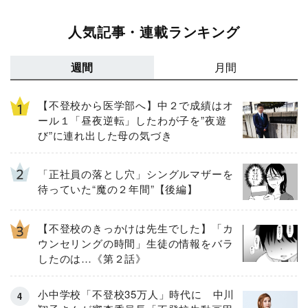
人気記事・連載ランキング
週間
月間
【不登校から医学部へ】中２で成績はオ
ール１「昼夜逆転」したわが子を”夜遊
び”に連れ出した母の気づき
「正社員の落とし穴」シングルマザーを
待っていた“魔の２年間”【後編】
【不登校のきっかけは先生でした】「カ
ウンセリングの時間」生徒の情報をバラ
したのは…《第２話》
小中学校「不登校35万人」時代に 中川