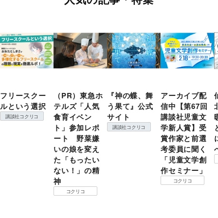
フリースクー
（PR）東急ホ
『神の蝶、舞
アーカイブ配
ルという選択
テルズ「人気
う果て』公式
信中【第67回
食育イベン
サイト
講談社児童文
講談社コクリコ
ト」参加レポ
学新人賞】受
講談社コクリコ
ート 野菜嫌
賞作家と前選
いの娘を変え
考委員に聞く
た「もったい
「児童文学創
ない！」の精
作セミナー」
神
コクリコ
コクリコ