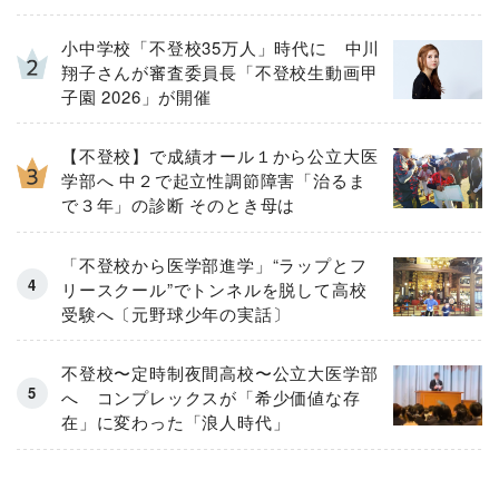
小中学校「不登校35万人」時代に 中川
翔子さんが審査委員長「不登校生動画甲
子園 2026」が開催
【不登校】で成績オール１から公立大医
学部へ 中２で起立性調節障害「治るま
で３年」の診断 そのとき母は
「不登校から医学部進学」“ラップとフ
リースクール”でトンネルを脱して高校
受験へ〔元野球少年の実話〕
不登校〜定時制夜間高校〜公立大医学部
へ コンプレックスが「希少価値な存
在」に変わった「浪人時代」