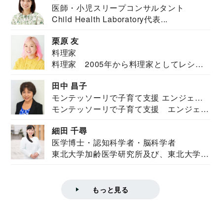
医師・小児スリープコンサルタント
Child Health Laboratory代表...
栗原 友
料理家
料理家 2005年から料理家としてレシピ
を紹介。東...
田中 昌子
モンテッソーリで子育て支援 エンジェル
モンテッソーリで子育て支援 エンジェル
ズハウス研究所所長
ズハウス研究...
細田 千尋
医学博士・認知科学者・脳科学者
東北大学加齢医学研究所及び、東北大学大
学院情報科学...
もっと見る