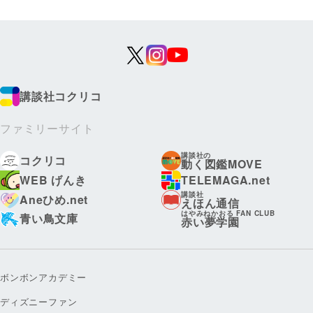
講談社コクリコ
ファミリーサイト
講談社の
コクリコ
動く図鑑MOVE
WEB げんき
TELEMAGA.net
講談社
Aneひめ.net
えほん通信
はやみねかおる FAN CLUB
青い鳥文庫
赤い夢学園
ボンボンアカデミー
ディズニーファン