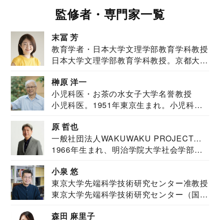
監修者・専門家一覧
末冨 芳
教育学者・日本大学文理学部教育学科教授
日本大学文理学部教育学科教授。京都大学
教育学部卒業...
榊原 洋一
小児科医・お茶の水女子大学名誉教授
小児科医。1951年東京生まれ。小児科
医。東京大学...
原 哲也
一般社団法人WAKUWAKU PROJECT
1966年生まれ、明治学院大学社会学部福
JAPAN代表・言語聴覚士・社会福祉士
祉学科卒業...
小泉 悠
東京大学先端科学技術研究センター准教授
東京大学先端科学技術研究センター（国際
安全保障構想...
森田 麻里子