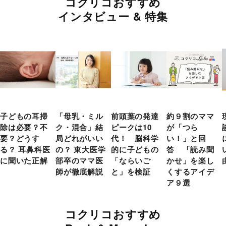
コクリコおすすめ
インタビュー & 特集
子どもの耳掃
「母乳・ミル
前頭葉の発達
約９割のママ
除は必要？不
ク・混合」結
ピークは10
が「つら
要？どうす
局どれがいい
代！ 脳科学
い！」と回
る？ 耳鼻科医
の？ 東大医学
的に子どもの
答 「読み聞
に聞いた正解
部卒のママ医
「ならいご
かせ」を楽し
師が徹底解説
と」を検証
くするアイデ
ア９選
コクリコおすすめ