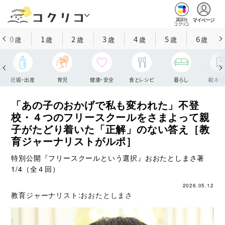
マイページ
講談社
コクリコ
0
1
2
3
4
5
6
歳
歳
歳
歳
歳
歳
歳
妊娠・出産
育児
健康・安全
食とレシピ
暮らし
絵本・
「あの子のおかげで私も変われた」不登
校・４つのフリースクールをさまよって親
子がたどり着いた「正解」のない答え［教
育ジャーナリストがルポ］
特別公開『フリースクールという選択』おおたとしまさ著
1/4（全４回）
2026.05.12
教育ジャーナリスト:
おおたとしまさ