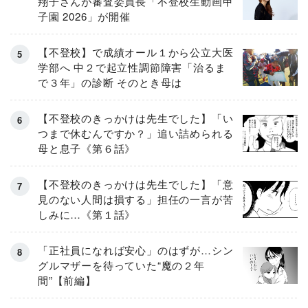
翔子さんが審査委員長「不登校生動画甲
子園 2026」が開催
【不登校】で成績オール１から公立大医
学部へ 中２で起立性調節障害「治るま
で３年」の診断 そのとき母は
【不登校のきっかけは先生でした】「い
つまで休むんですか？」追い詰められる
母と息子《第６話》
【不登校のきっかけは先生でした】「意
見のない人間は損する」担任の一言が苦
しみに…《第１話》
「正社員になれば安心」のはずが…シン
グルマザーを待っていた“魔の２年
間”【前編】