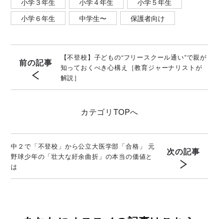
小学３年生
小学４年生
小学５年生
小学６年生
中学生〜
保護者向け
【不登校】子どもの“フリースクール通い”で親が
前の記事
知っておくべき心構え［教育ジャーナリストが
解説］
カテゴリ
TOPへ
中２で「不登校」から公立大医学部「合格」 元
次の記事
野球少年の「壮大な紆余曲折」の本当の価値と
は