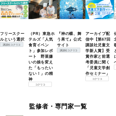
フリースクー
（PR）東急ホ
『神の蝶、舞
アーカイブ配
ルという選択
テルズ「人気
う果て』公式
信中【第67回
食育イベン
サイト
講談社児童文
講談社コクリコ
ト」参加レポ
学新人賞】受
講談社コクリコ
ート 野菜嫌
賞作家と前選
いの娘を変え
考委員に聞く
た「もったい
「児童文学創
ない！」の精
作セミナー」
神
コクリコ
コクリコ
監修者・専門家一覧