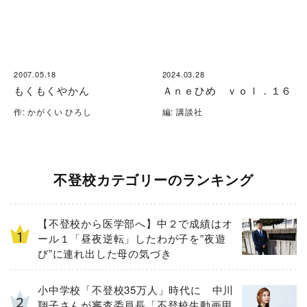
2007.05.18
2024.03.28
もくもくやかん
Ａｎｅひめ ｖｏｌ．１６
作: かがくい ひろし
編: 講談社
不登校カテゴリーのランキング
【不登校から医学部へ】中２で成績はオ
ール１「昼夜逆転」したわが子を”夜遊
び”に連れ出した母の気づき
小中学校「不登校35万人」時代に 中川
翔子さんが審査委員長「不登校生動画甲