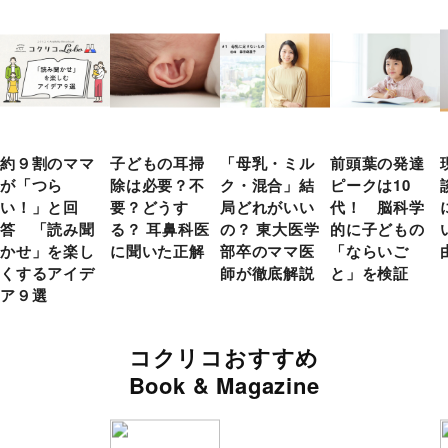
約９割のママ
子どもの耳掃
「母乳・ミル
前頭葉の発達
が「つら
除は必要？不
ク・混合」結
ピークは10
い！」と回
要？どうす
局どれがいい
代！ 脳科学
答 「読み聞
る？ 耳鼻科医
の？ 東大医学
的に子どもの
かせ」を楽し
に聞いた正解
部卒のママ医
「ならいご
くするアイデ
師が徹底解説
と」を検証
ア９選
コクリコおすすめ
Book & Magazine