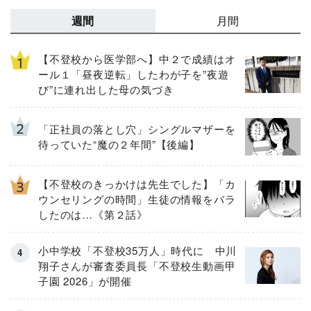
週間
月間
【不登校から医学部へ】中２で成績はオ
ール１「昼夜逆転」したわが子を”夜遊
び”に連れ出した母の気づき
「正社員の落とし穴」シングルマザーを
待っていた“魔の２年間”【後編】
【不登校のきっかけは先生でした】「カ
ウンセリングの時間」生徒の情報をバラ
したのは…《第２話》
小中学校「不登校35万人」時代に 中川
翔子さんが審査委員長「不登校生動画甲
子園 2026」が開催