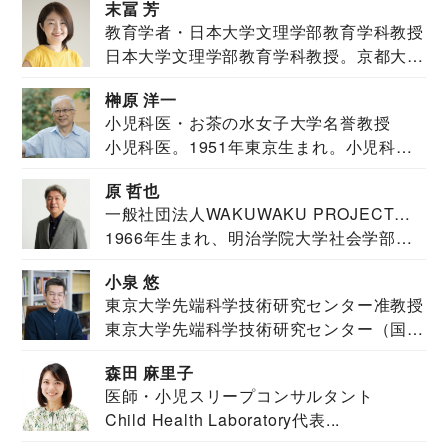
末冨 芳
教育学者・日本大学文理学部教育学科教授
日本大学文理学部教育学科教授。京都大学
教育学部卒業...
榊原 洋一
小児科医・お茶の水女子大学名誉教授
小児科医。1951年東京生まれ。小児科
医。東京大学...
原 哲也
一般社団法人WAKUWAKU PROJECT
1966年生まれ、明治学院大学社会学部福
JAPAN代表・言語聴覚士・社会福祉士
祉学科卒業...
小泉 悠
東京大学先端科学技術研究センター准教授
東京大学先端科学技術研究センター（国際
安全保障構想...
森田 麻里子
医師・小児スリープコンサルタント
Child Health Laboratory代表...