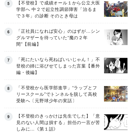
【不登校】で成績オール１から公立大医
学部へ 中２で起立性調節障害「治るま
で３年」の診断 そのとき母は
「正社員になれば安心」のはずが…シン
グルマザーを待っていた“魔の２年
間”【前編】
「死にたいなら死ねばいいじゃん！」不
登校の姉に浴びせてしまった言葉【番外
編・後編】
「不登校から医学部進学」“ラップとフ
リースクール”でトンネルを脱して高校
受験へ〔元野球少年の実話〕
【不登校のきっかけは先生でした】「意
見のない人間は損する」担任の一言が苦
しみに…《第１話》