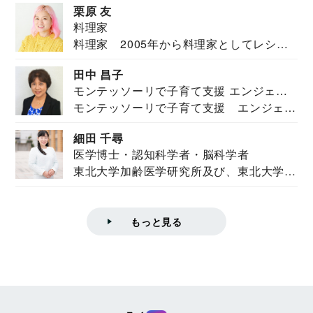
栗原 友
料理家
料理家 2005年から料理家としてレシピ
を紹介。東...
田中 昌子
モンテッソーリで子育て支援 エンジェル
モンテッソーリで子育て支援 エンジェル
ズハウス研究所所長
ズハウス研究...
細田 千尋
医学博士・認知科学者・脳科学者
東北大学加齢医学研究所及び、東北大学大
学院情報科学...
もっと見る