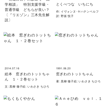
とくべつな いちにち
学相談」 特別支援学級・
普通学級 どちらが良い？
作: イヴォンヌ･ヤハテンベルフ
〔『リエゾン』三木先生解
訳: 野坂 悦子
説〕
2014.07.16
1991.06.20
絵本 窓ぎわのトットちゃ
窓ぎわのトットちゃん
ん １・２巻セット
著: 黒柳 徹子絵: いわさき ちひろ
文: 黒柳 徹子絵: いわさき ちひろ