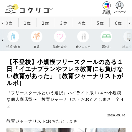
マイページ
講談社
コクリコ
0
1
2
3
4
5
6
歳
歳
歳
歳
歳
歳
歳
妊娠・出産
育児
健康・安全
食とレシピ
暮らし
絵本・
【不登校】小規模フリースクールのある１
日「イエナプランやフレネ教育にも負けな
い教育があった」［教育ジャーナリストが
ルポ］
『フリースクールという選択』ハイライト版１/４〜小規模
な個人商店型〜 教育ジャーナリストおおたとしまさ 全４
回
2026.05.16
教育ジャーナリスト:
おおたとしまさ