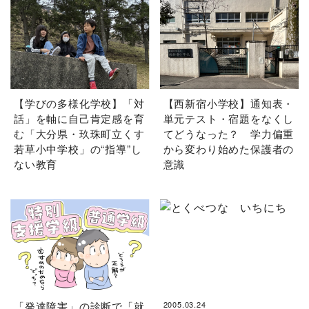
【学びの多様化学校】「対
【西新宿小学校】通知表・
話」を軸に自己肯定感を育
単元テスト・宿題をなくし
む「大分県・玖珠町立くす
てどうなった？ 学力偏重
若草小中学校」の“指導”し
から変わり始めた保護者の
ない教育
意識
「発達障害」の診断で「就
2005.03.24