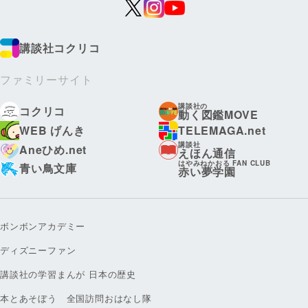
講談社コクリコ
ファミリーサイト
講談社の
コクリコ
動く図鑑MOVE
WEB げんき
TELEMAGA.net
講談社
Aneひめ.net
えほん通信
はやみねかおる FAN CLUB
青い鳥文庫
赤い夢学園
ボンボンアカデミー
ディズニーファン
講談社の学習まんが 日本の歴史
本とあそぼう 全国訪問おはなし隊