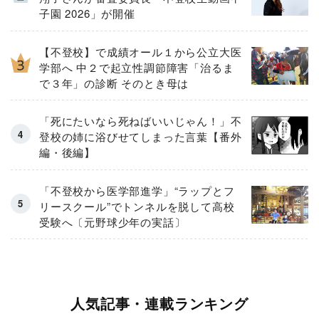
子園 2026」が開催
【不登校】で成績オール１から公立大医
学部へ 中２で起立性調節障害「治るま
で３年」の診断 そのとき母は
「死にたいなら死ねばいいじゃん！」不
登校の姉に浴びせてしまった言葉【番外
編・後編】
「不登校から医学部進学」“ラップとフ
リースクール”でトンネルを脱して高校
受験へ〔元野球少年の実話〕
人気記事・連載ランキング