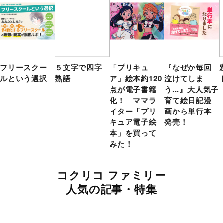
フリースクー
５文字で四字
「プリキュ
『なぜか毎回
ルという選択
熟語
ア」絵本約120
泣けてしま
点が電子書籍
う...』大人気子
化！ ママラ
育て絵日記漫
イター「プリ
画から単行本
キュア電子絵
発売！
本」を買って
みた！
コクリコ ファミリー
人気の記事・特集