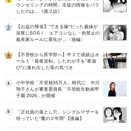
ウンセリングの時間」生徒の情報をバラ
したのは…《第２話》
【お盆の帰省】“できる嫁“だった義妹が
深夜にSOS！ エアコンなし・肉禁止の
義実家ルールに変化が…〈後編〉
【不登校から医学部へ】中２で成績はオ
ール１「昼夜逆転」したわが子を”夜遊
び”に連れ出した母の気づき
小中学校「不登校35万人」時代に 中川
翔子さんが審査委員長「不登校生動画甲
子園 2026」が開催
「正社員の落とし穴」シングルマザーを
待っていた“魔の２年間”【後編】