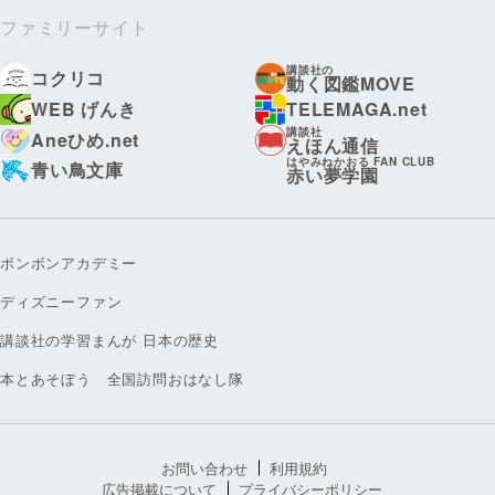
ファミリーサイト
講談社の
コクリコ
動く図鑑MOVE
WEB げんき
TELEMAGA.net
講談社
Aneひめ.net
えほん通信
はやみねかおる FAN CLUB
青い鳥文庫
赤い夢学園
ボンボンアカデミー
ディズニーファン
講談社の学習まんが 日本の歴史
本とあそぼう 全国訪問おはなし隊
お問い合わせ
利用規約
広告掲載について
プライバシーポリシー