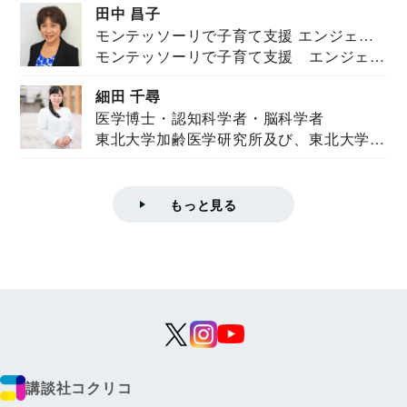
田中 昌子
モンテッソーリで子育て支援 エンジェル
モンテッソーリで子育て支援 エンジェル
ズハウス研究所所長
ズハウス研究...
細田 千尋
医学博士・認知科学者・脳科学者
東北大学加齢医学研究所及び、東北大学大
学院情報科学...
もっと見る
講談社コクリコ