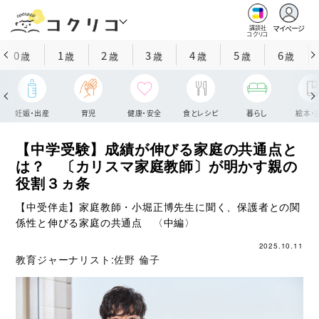
マイページ
講談社
コクリコ
0
1
2
3
4
5
6
歳
歳
歳
歳
歳
歳
歳
妊娠・出産
育児
健康・安全
食とレシピ
暮らし
絵本・
【中学受験】成績が伸びる家庭の共通点と
は？ 〔カリスマ家庭教師〕が明かす親の
役割３ヵ条
【中受伴走】家庭教師・小堀正博先生に聞く、保護者との関
係性と伸びる家庭の共通点 〈中編〉
2025.10.11
教育ジャーナリスト:
佐野 倫子