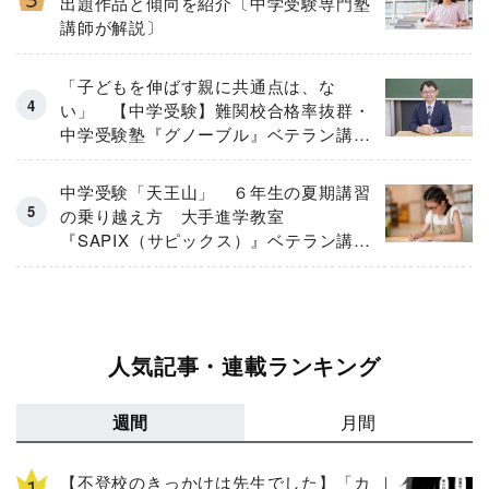
出題作品と傾向を紹介〔中学受験専門塾
講師が解説〕
「子どもを伸ばす親に共通点は、な
い」 【中学受験】難関校合格率抜群・
中学受験塾『グノーブル』ベテラン講師
が「保護者のお悩み」にガチ回答！
中学受験「天王山」 ６年生の夏期講習
の乗り越え方 大手進学教室
『SAPIX（サピックス）』ベテラン講師
が伝授
人気記事・連載ランキング
週間
月間
【不登校のきっかけは先生でした】「カ