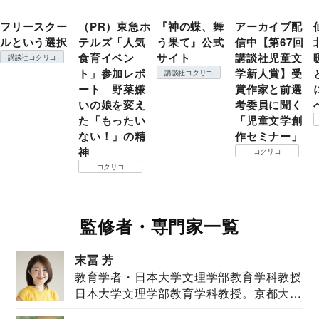
フリースクー
（PR）東急ホ
『神の蝶、舞
アーカイブ配
ルという選択
テルズ「人気
う果て』公式
信中【第67回
食育イベン
サイト
講談社児童文
講談社コクリコ
ト」参加レポ
学新人賞】受
講談社コクリコ
ート 野菜嫌
賞作家と前選
いの娘を変え
考委員に聞く
た「もったい
「児童文学創
ない！」の精
作セミナー」
神
コクリコ
コクリコ
監修者・専門家一覧
末冨 芳
教育学者・日本大学文理学部教育学科教授
日本大学文理学部教育学科教授。京都大学
教育学部卒業...