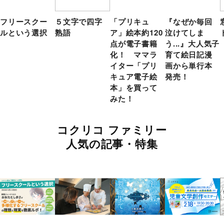
フリースクー
５文字で四字
「プリキュ
『なぜか毎回
ルという選択
熟語
ア」絵本約120
泣けてしま
点が電子書籍
う...』大人気子
化！ ママラ
育て絵日記漫
イター「プリ
画から単行本
キュア電子絵
発売！
本」を買って
みた！
コクリコ ファミリー
人気の記事・特集