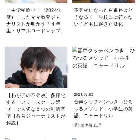
「中学受験伴走（2024年
不登校になったら進路はど
度）」したママ教育ジャー
うなる？ 学校には行かな
ナリストが明かす「４年
い子どもに起きた変化
生：リアルロードマップ」
【わが子の不登校】多様化
2021.08.02
音声タッチペンつき ひろ
する「フリースクール選
つるメソッド 小学生の英
び」で大切な５つの判断基
語 ニャードリル
準［教育ジャーナリストが
解説］
著: 廣津留 真理