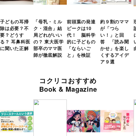
子どもの耳掃
「母乳・ミル
前頭葉の発達
約９割のママ
除は必要？不
ク・混合」結
ピークは10
が「つら
要？どうす
局どれがいい
代！ 脳科学
い！」と回
る？ 耳鼻科医
の？ 東大医学
的に子どもの
答 「読み聞
に聞いた正解
部卒のママ医
「ならいご
かせ」を楽し
師が徹底解説
と」を検証
くするアイデ
ア９選
コクリコおすすめ
Book & Magazine