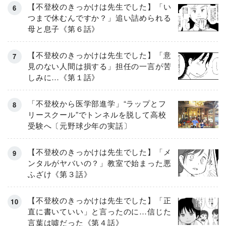
【不登校のきっかけは先生でした】「い
つまで休むんですか？」追い詰められる
母と息子《第６話》
【不登校のきっかけは先生でした】「意
見のない人間は損する」担任の一言が苦
しみに…《第１話》
「不登校から医学部進学」“ラップとフ
リースクール”でトンネルを脱して高校
受験へ〔元野球少年の実話〕
【不登校のきっかけは先生でした】「メ
ンタルがヤバいの？」教室で始まった悪
ふざけ《第３話》
【不登校のきっかけは先生でした】「正
直に書いていい」と言ったのに…信じた
言葉は噓だった《第４話》