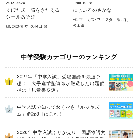
2018.09.20
1995.10.20
くぼた式 脳をきたえる
にじいろのさかな
シールあそび
作: マ－カス･フィスタ－訳: 谷川
俊太郎
編: 講談社監: 久保田 競
中学受験カテゴリーのランキング
2027年「中学入試」受験国語を最速予
想！ 大手進学塾講師が厳選した出題候
補の「児童書５選」
中学入試で知っておくべき「ルッキズ
ム」必読3冊はこれ！
2026年中学入試ふりかえり 国語物語文