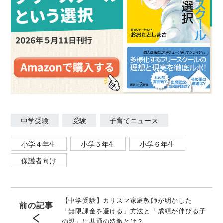
中学受験
受験
子育てニュース
小学４年生
小学５年生
小学６年生
保護者向け
【中学受験】カリスマ家庭教師が明かした
前の記事
「無限課金を避ける」方法と「成績が伸びる子
の親」に共通の特徴とは？