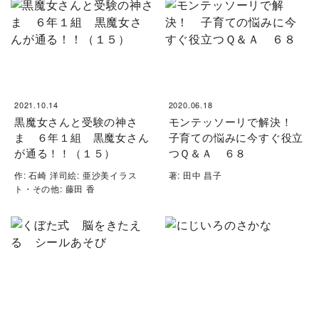
2021.10.14
2020.06.18
黒魔女さんと受験の神さ
モンテッソーリで解決！
ま ６年１組 黒魔女さん
子育ての悩みに今すぐ役立
が通る！！（１５）
つＱ＆Ａ ６８
作: 石崎 洋司絵: 亜沙美イラス
著: 田中 昌子
ト・その他: 藤田 香