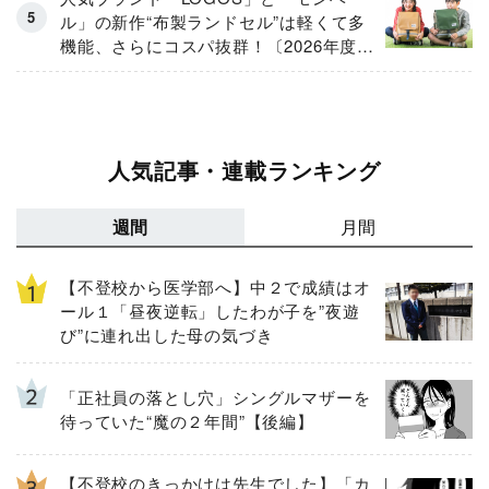
ル」の新作“布製ランドセル”は軽くて多
機能、さらにコスパ抜群！〔2026年度モ
デル〕
人気記事・連載ランキング
週間
月間
【不登校から医学部へ】中２で成績はオ
ール１「昼夜逆転」したわが子を”夜遊
び”に連れ出した母の気づき
「正社員の落とし穴」シングルマザーを
待っていた“魔の２年間”【後編】
【不登校のきっかけは先生でした】「カ