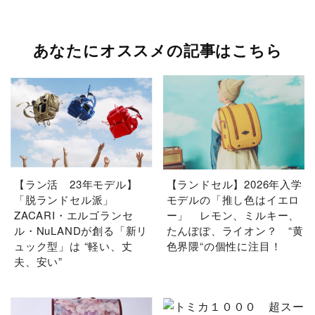
あなたにオススメの記事はこちら
【ラン活 23年モデル】
【ランドセル】2026年入学
「脱ランドセル派」
モデルの「推し色はイエロ
ZACARI・エルゴランセ
ー」 レモン、ミルキー、
ル・NuLANDが創る「新リ
たんぽぽ、ライオン？ “黄
ュック型」は “軽い、丈
色界隈“の個性に注目！
夫、安い”