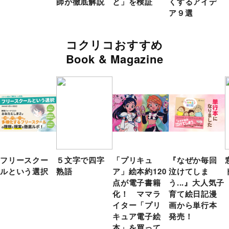
師が徹底解説
と」を検証
くするアイデ
ア９選
コクリコおすすめ
Book & Magazine
フリースクー
５文字で四字
「プリキュ
『なぜか毎回
ルという選択
熟語
ア」絵本約120
泣けてしま
点が電子書籍
う...』大人気子
化！ ママラ
育て絵日記漫
イター「プリ
画から単行本
キュア電子絵
発売！
本」を買って