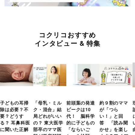
コクリコおすすめ
インタビュー & 特集
子どもの耳掃
「母乳・ミル
前頭葉の発達
約９割のママ
除は必要？不
ク・混合」結
ピークは10
が「つら
要？どうす
局どれがいい
代！ 脳科学
い！」と回
る？ 耳鼻科医
の？ 東大医学
的に子どもの
答 「読み聞
に聞いた正解
部卒のママ医
「ならいご
かせ」を楽し