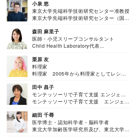
小泉 悠
東京大学先端科学技術研究センター准教授
東京大学先端科学技術研究センター（国際
安全保障構想...
森田 麻里子
医師・小児スリープコンサルタント
Child Health Laboratory代表...
栗原 友
料理家
料理家 2005年から料理家としてレシピ
を紹介。東...
田中 昌子
モンテッソーリで子育て支援 エンジェル
モンテッソーリで子育て支援 エンジェル
ズハウス研究所所長
ズハウス研究...
細田 千尋
医学博士・認知科学者・脳科学者
東北大学加齢医学研究所及び、東北大学大
学院情報科学...