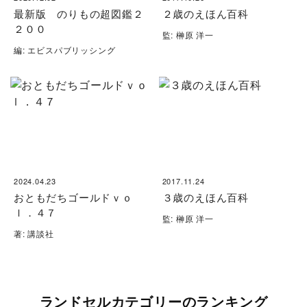
最新版 のりもの超図鑑２
２歳のえほん百科
２００
監: 榊原 洋一
編: エビスパブリッシング
2024.04.23
2017.11.24
おともだちゴールドｖｏ
３歳のえほん百科
ｌ．４７
監: 榊原 洋一
著: 講談社
ランドセルカテゴリーのランキング