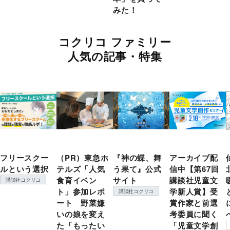
みた！
コクリコ ファミリー
人気の記事・特集
フリースクー
（PR）東急ホ
『神の蝶、舞
アーカイブ配
ルという選択
テルズ「人気
う果て』公式
信中【第67回
食育イベン
サイト
講談社児童文
講談社コクリコ
ト」参加レポ
学新人賞】受
講談社コクリコ
ート 野菜嫌
賞作家と前選
いの娘を変え
考委員に聞く
た「もったい
「児童文学創