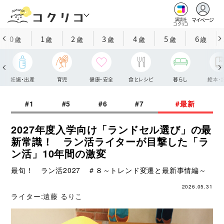
マイページ
講談社
コクリコ
0
1
2
3
4
5
6
歳
歳
歳
歳
歳
歳
歳
妊娠・出産
育児
健康・安全
食とレシピ
暮らし
絵本・
#1
#5
#6
#7
#最新
2027年度入学向け「ランドセル選び」の最
新常識！ ラン活ライターが目撃した「ラ
ン活」10年間の激変
最旬！ ラン活2027 ＃８～トレンド変遷と最新事情編～
2026.05.31
ライター:
遠藤 るりこ