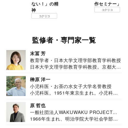
ない！」の精
作セミナー」
神
コクリコ
コクリコ
監修者・専門家一覧
末冨 芳
教育学者・日本大学文理学部教育学科教授
日本大学文理学部教育学科教授。京都大学
教育学部卒業...
榊原 洋一
小児科医・お茶の水女子大学名誉教授
小児科医。1951年東京生まれ。小児科
医。東京大学...
原 哲也
一般社団法人WAKUWAKU PROJECT
1966年生まれ、明治学院大学社会学部福
JAPAN代表・言語聴覚士・社会福祉士
祉学科卒業...