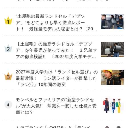
“土屋鞄の最新ランドセル「デプソ
ア」”をどこよりも早く徹底レポー
ト！ 最軽量モデルの秘密とは？〔2027
年度入学モデル〕
【土屋鞄】の最新ランドセル「デプソ
ア」を年長児が使ってみた！ ３兄弟マ
マの徹底検証!! 〔2027年度入学モデ
ル〕
2027年度入学向け「ランドセル選び」の
最新常識！ ラン活ライターが目撃した
「ラン活」10年間の激変
モンベルとファミリアの“新型ランドセ
ル”が大人気!! 常識を一変した仕様と安
価とは？
人気ブランド「LOGOS」と「モンベ