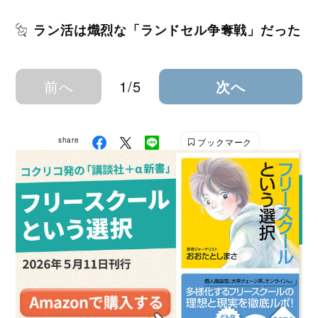
ラン活は熾烈な「ランドセル争奪戦」だった
前へ
1/5
次へ
share
ブックマーク