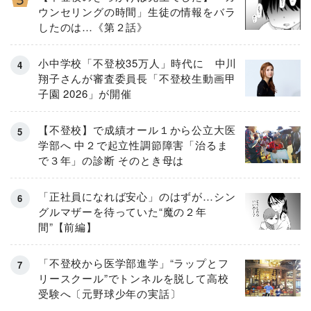
ウンセリングの時間」生徒の情報をバラ
したのは…《第２話》
小中学校「不登校35万人」時代に 中川
翔子さんが審査委員長「不登校生動画甲
子園 2026」が開催
【不登校】で成績オール１から公立大医
学部へ 中２で起立性調節障害「治るま
で３年」の診断 そのとき母は
「正社員になれば安心」のはずが…シン
グルマザーを待っていた“魔の２年
間”【前編】
「不登校から医学部進学」“ラップとフ
リースクール”でトンネルを脱して高校
受験へ〔元野球少年の実話〕