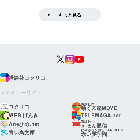
もっと見る
講談社コクリコ
ファミリーサイト
講談社の
コクリコ
動く図鑑MOVE
WEB げんき
TELEMAGA.net
講談社
Aneひめ.net
えほん通信
はやみねかおる FAN CLUB
青い鳥文庫
赤い夢学園