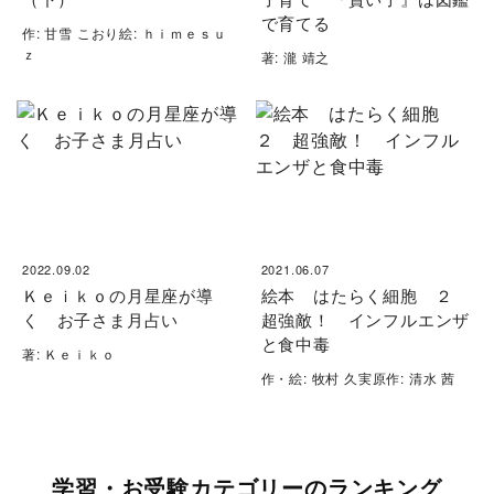
で育てる
作: 甘雪 こおり絵: ｈｉｍｅｓｕ
ｚ
著: 瀧 靖之
2022.09.02
2021.06.07
Ｋｅｉｋｏの月星座が導
絵本 はたらく細胞 ２
く お子さま月占い
超強敵！ インフルエンザ
と食中毒
著: Ｋｅｉｋｏ
作・絵: 牧村 久実原作: 清水 茜
学習・お受験カテゴリーのランキング