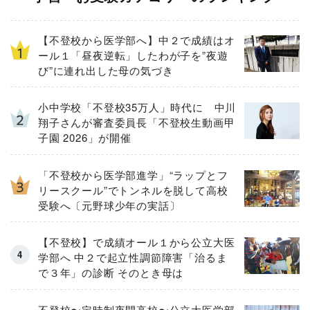
【不登校から医学部へ】中２で成績はオ
ール１「昼夜逆転」したわが子を”夜遊
び”に連れ出した母の気づき
小中学校「不登校35万人」時代に 中川
翔子さんが審査委員長「不登校生動画甲
子園 2026」が開催
「不登校から医学部進学」“ラップとフ
リースクール”でトンネルを脱して高校
受験へ〔元野球少年の実話〕
【不登校】で成績オール１から公立大医
学部へ 中２で起立性調節障害「治るま
で３年」の診断 そのとき母は
不登校〜定時制夜間高校〜公立大医学部