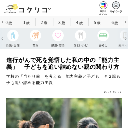
マイページ
講談社
コクリコ
0
1
2
3
4
5
6
歳
歳
歳
歳
歳
歳
歳
妊娠・出産
育児
健康・安全
食とレシピ
暮らし
絵本・
進行がんで死を覚悟した私の中の「能力主
義」 子どもを追い詰めない親の関わり方
学校の「当たり前」を考える 能力主義と子ども ＃２親も
子も追い詰める能力主義
2025.10.07