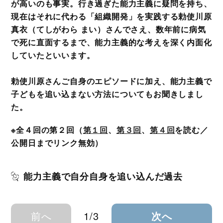
が高いのも事実。行き過ぎた能力主義に疑問を持ち、
現在はそれに代わる「組織開発」を実践する勅使川原
真衣（てしがわら まい）さんでさえ、数年前に病気
で死に直面するまで、能力主義的な考えを深く内面化
していたといいます。
勅使川原さんご自身のエピソードに加え、能力主義で
子どもを追い込まない方法についてもお聞きしまし
た。
※全４回の第２回（
第１回
、
第３回
、
第４回
を読む／
公開日までリンク無効）
能力主義で自分自身を追い込んだ過去
前へ
1/3
次へ