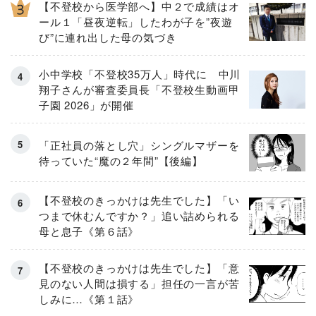
【不登校から医学部へ】中２で成績はオ
ール１「昼夜逆転」したわが子を”夜遊
び”に連れ出した母の気づき
小中学校「不登校35万人」時代に 中川
翔子さんが審査委員長「不登校生動画甲
子園 2026」が開催
「正社員の落とし穴」シングルマザーを
待っていた“魔の２年間”【後編】
【不登校のきっかけは先生でした】「い
つまで休むんですか？」追い詰められる
母と息子《第６話》
【不登校のきっかけは先生でした】「意
見のない人間は損する」担任の一言が苦
しみに…《第１話》