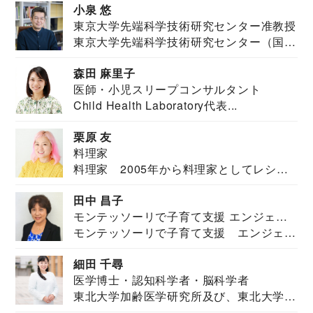
小泉 悠
東京大学先端科学技術研究センター准教授
東京大学先端科学技術研究センター（国際
安全保障構想...
森田 麻里子
医師・小児スリープコンサルタント
Child Health Laboratory代表...
栗原 友
料理家
料理家 2005年から料理家としてレシピ
を紹介。東...
田中 昌子
モンテッソーリで子育て支援 エンジェル
モンテッソーリで子育て支援 エンジェル
ズハウス研究所所長
ズハウス研究...
細田 千尋
医学博士・認知科学者・脳科学者
東北大学加齢医学研究所及び、東北大学大
学院情報科学...