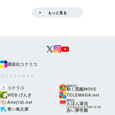
もっと見る
講談社コクリコ
ファミリーサイト
講談社の
コクリコ
動く図鑑MOVE
WEB げんき
TELEMAGA.net
講談社
Aneひめ.net
えほん通信
はやみねかおる FAN CLUB
青い鳥文庫
赤い夢学園