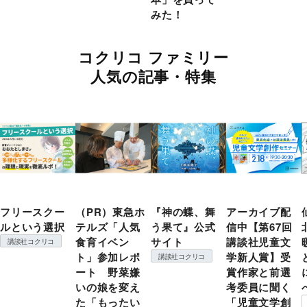
みた！
コクリコ ファミリー
人気の記事・特集
フリースクー
（PR）東急ホ
『神の蝶、舞
アーカイブ配
ルという選択
テルズ「人気
う果て』公式
信中【第67回
食育イベン
サイト
講談社児童文
講談社コクリコ
ト」参加レポ
学新人賞】受
講談社コクリコ
ート 野菜嫌
賞作家と前選
いの娘を変え
考委員に聞く
た「もったい
「児童文学創