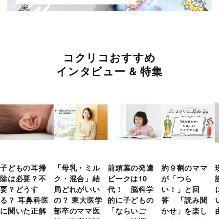
コクリコおすすめ
インタビュー & 特集
子どもの耳掃
「母乳・ミル
前頭葉の発達
約９割のママ
除は必要？不
ク・混合」結
ピークは10
が「つら
要？どうす
局どれがいい
代！ 脳科学
い！」と回
る？ 耳鼻科医
の？ 東大医学
的に子どもの
答 「読み聞
に聞いた正解
部卒のママ医
「ならいご
かせ」を楽し