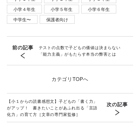
小学４年生
小学５年生
小学６年生
中学生〜
保護者向け
前の記事
テストの点数で子どもの価値は決まらない
「能力主義」がもたらす本当の弊害とは
カテゴリ
TOPへ
【小１からの読書感想文】子どもの「書く力」
次の記事
がアップ！ 書きたいことがあふれ出る「言語
化力」の育て方［文章の専門家監修］