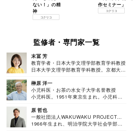
ない！」の精
作セミナー」
神
コクリコ
コクリコ
監修者・専門家一覧
末冨 芳
教育学者・日本大学文理学部教育学科教授
日本大学文理学部教育学科教授。京都大学
教育学部卒業...
榊原 洋一
小児科医・お茶の水女子大学名誉教授
小児科医。1951年東京生まれ。小児科
医。東京大学...
原 哲也
一般社団法人WAKUWAKU PROJECT
1966年生まれ、明治学院大学社会学部福
JAPAN代表・言語聴覚士・社会福祉士
祉学科卒業...