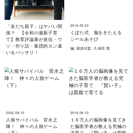
「友だち親子」はヤバい関
2018.09.20
くぼた式 脳をきたえる
係？ 【令和の最新子育
シールあそび
て】教育評論家が迷信・ウ
ソ・作り話・集団的カン違
編: 講談社監: 久保田 競
いをバッサリ！
2022.08.10
2018.09.10
人狼サバイバル 背水之
１６万人の脳画像を見てき
陣！ 神々の人狼ゲーム
た脳医学者が教える究極の
（下）
子育て 『賢い子』は図鑑