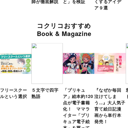
師が徹底解説
と」を検証
くするアイデ
ア９選
コクリコおすすめ
Book & Magazine
フリースクー
５文字で四字
「プリキュ
『なぜか毎回
ルという選択
熟語
ア」絵本約120
泣けてしま
点が電子書籍
う...』大人気子
化！ ママラ
育て絵日記漫
イター「プリ
画から単行本
キュア電子絵
発売！
本」を買って