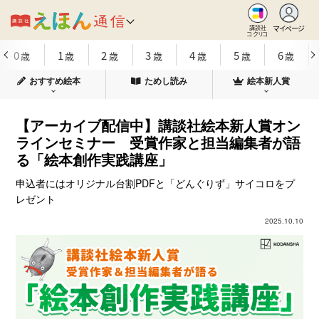
マイページ
講談社
コクリコ
0
1
2
3
4
5
6
歳
歳
歳
歳
歳
歳
歳
おすすめ絵本
ためし読み
絵本新人賞
【アーカイブ配信中】講談社絵本新人賞オン
ラインセミナー 受賞作家と担当編集者が語
る「絵本創作実践講座」
申込者にはオリジナル台割PDFと「どんぐりず」サイコロをプ
レゼント
2025.10.10