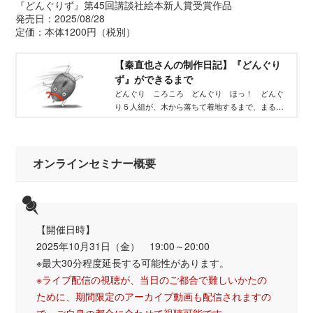
『どんぐりず』第45回講談社絵本新人賞受賞作品
発売日：2025/08/28
定価：本体1200円（税別）
【秦直也さんの制作日記】『どんぐり
ず』ができるまで
どんぐり ころころ どんぐり ほっ！ どんぐ
り５人組が、木から落ちて着地するまで、まるで
運動会のように走ってころんで泳いで飛びはね
て……。
第45回講談社絵本新人賞を受賞したのは、この賞
オンラインセミナー概要
の歴史でもまれな「幼児絵本」。
イラストレーターとして活躍していた秦直也（は
た なおや）さんが、なぜこの賞に応募しようと決
意したのか？ 制作日記全６回連載
【開催日時】
2025年10月31日（金） 19:00～20:00
※最大30分程度延長する可能性があります。
※ライブ配信の視聴が、当日のご都合で難しいかたの
ために、期間限定のアーカイブ動画も配信されますの
で、ご自身の都合に合わせて視聴可能です。