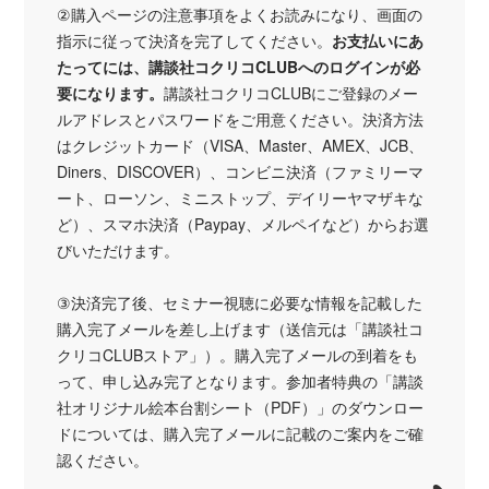
②購入ページの注意事項をよくお読みになり、画面の
指示に従って決済を完了してください。
お
支払いにあ
たってには、講談社コクリコCLUBへのログインが必
要になります。
講談社コクリコCLUBにご登録のメー
ルアドレスとパスワードをご用意ください。決済方法
はクレジットカード（VISA、Master、AMEX、JCB、
Diners、DISCOVER）、コンビニ決済（ファミリーマ
ート、ローソン、ミニストップ、デイリーヤマザキな
ど）、スマホ決済（Paypay、メルペイなど）からお選
びいただけます。
③決済完了後、セミナー視聴に必要な情報を記載した
購入完了メールを差し上げます（送信元は「講談社コ
クリコCLUBストア」）。購入完了メールの到着をも
って、申し込み完了となります。参加者特典の「講談
社オリジナル絵本台割シート（PDF）」のダウンロー
ドについては、購入完了メールに記載のご案内をご確
認ください。