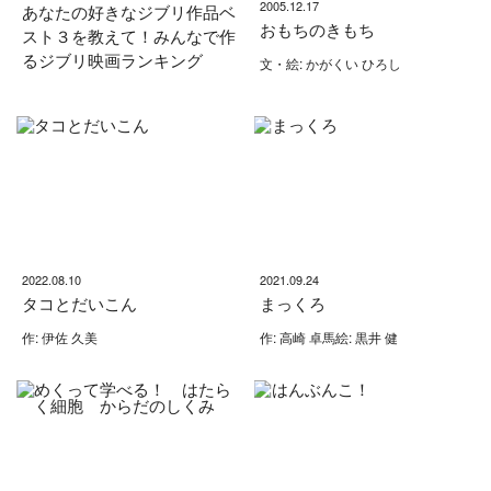
2005.12.17
あなたの好きなジブリ作品ベ
おもちのきもち
スト３を教えて！みんなで作
るジブリ映画ランキング
文・絵: かがくい ひろし
2022.08.10
2021.09.24
タコとだいこん
まっくろ
作: 伊佐 久美
作: 高崎 卓馬絵: 黒井 健