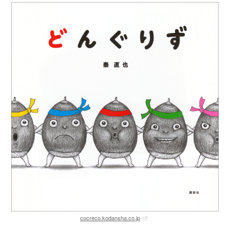
cocreco.kodansha.co.jp