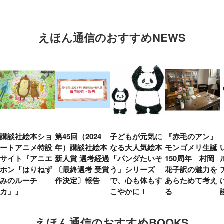
えほん通信のおすすめNEWS
講談社絵本ショ
第45回（2024
子どもが元気に
『赤毛のアン』
ートアニメ特設
年）講談社絵本
なる大人気絵本
モンゴメリ生誕
サイト『アニエ
新人賞 選考経過
「パンダたいそ
150周年 村岡
ホン「はりねず
〔最終選考 受賞
う」シリーズ
花子訳の魅力を
みのルーチ
作決定〕報告
で、心も体もす
あらためて考え
カ」』
こやかに！
る
えほん通信のおすすめBOOKS