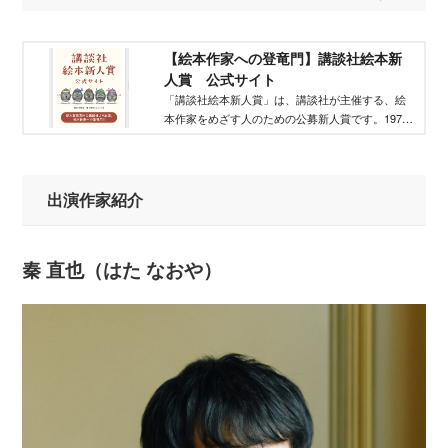
【絵本作家への登竜門】講談社絵本新
人賞 公式サイト
「講談社絵本新人賞」は、講談社が主催する、絵
本作家をめざす人のための公募新人賞です。1979
年に創設して以来、数多くの人気作家を輩出し、
現在では絵本作家の登竜門として知られていま
す。
出演作家紹介
秦 直也（はた なおや）