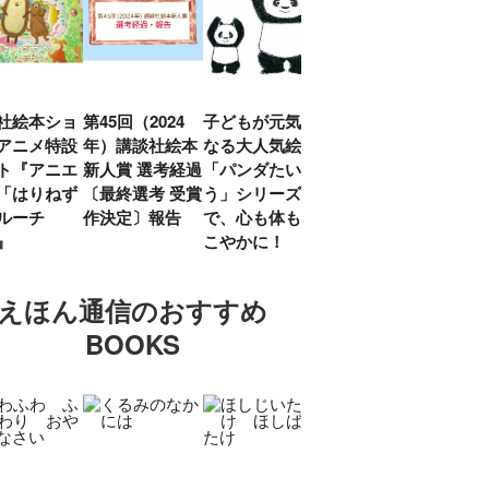
社絵本ショ
第45回（2024
子どもが元気に
『赤毛のアン』
「し
アニメ特設
年）講談社絵本
なる大人気絵本
モンゴメリ生誕
い」
ト『アニエ
新人賞 選考経過
「パンダたいそ
150周年 村岡
ルコ
「はりねず
〔最終選考 受賞
う」シリーズ
花子訳の魅力を
アウ
ルーチ
作決定〕報告
で、心も体もす
あらためて考え
け.の
」』
こやかに！
る
談！
えほん通信のおすすめ
BOOKS