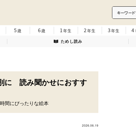
5
6
1
2
3
4
歳
歳
年生
年生
年生
ためし読み
別に 読み聞かせにおすす
時間にぴったりな絵本
2026.06.19