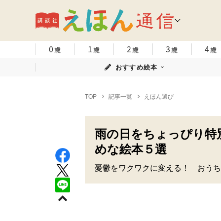
0
1
2
3
4
歳
歳
歳
歳
歳
おすすめ絵本
TOP
記事一覧
えほん選び
雨の日をちょっぴり特
めな絵本５選
憂鬱をワクワクに変える！ おうち