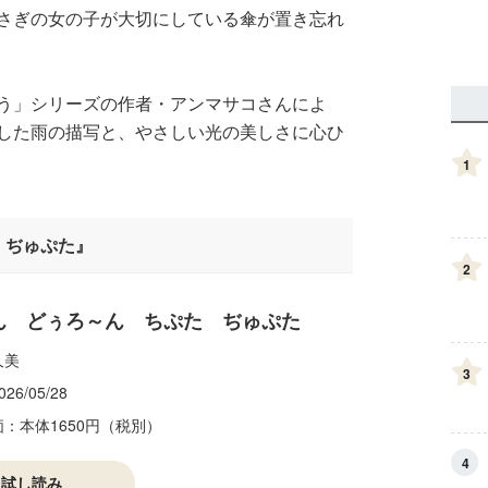
さぎの女の子が大切にしている傘が置き忘れ
う」シリーズの作者・アンマサコさんによ
した雨の描写と、やさしい光の美しさに心ひ
1
 ぢゅぷた』
2
ん どぅろ～ん ちぷた ぢゅぷた
久美
3
026/05/28
価：本体1650円（税別）
4
試し読み