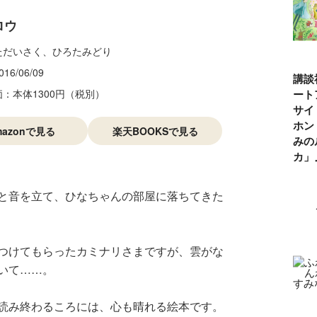
ロウ
ただいさく、ひろたみどり
016/06/09
講談
価：本体1300円（税別）
ート
サイ
ホン
mazonで見る
楽天BOOKSで見る
みの
カ
と音を立て、ひなちゃんの部屋に落ちてきた
つけてもらったカミナリさまですが、雲がな
いて……。
読み終わるころには、心も晴れる絵本です。