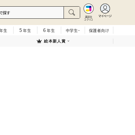
マイページ
講談社
コクリコ
5
6
年生
年生
年生
中学生~
保護者向け
絵本新人賞