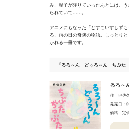
み、親子が降りていったあとには、う
られていて……。
アニメにもなった「どすこいすしずも
る、雨の日の奇跡の物語。しっとりと
かれる一冊です。
『るろ～ん どぅろ～ん ちぷた
るろ～
作：伊佐
発売日：
2
価格：
定