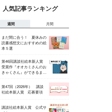
人気記事ランキング
週間
月間
まだ間に合う！ 夏休みの
読書感想文におすすめの絵
本５選
第46回講談社絵本新人賞
受賞作『オオカミさんのお
きゃくさん』ができるまで
③
第47回（2026年） 講談
社絵本新人賞 応募要項
講談社絵本新人賞 公式サ