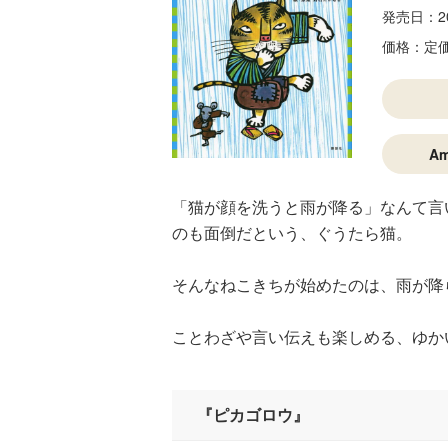
発売日：
2
価格：
定
A
「猫が顔を洗うと雨が降る」なんて言
のも面倒だという、ぐうたら猫。
そんなねこきちが始めたのは、雨が降
ことわざや言い伝えも楽しめる、ゆか
『ピカゴロウ』