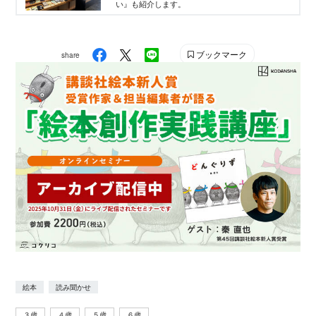
い』も紹介します。
ブックマーク
share
絵本
読み聞かせ
３歳
４歳
５歳
６歳