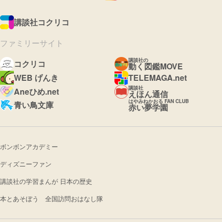
講談社コクリコ
ファミリーサイト
講談社の
コクリコ
動く図鑑MOVE
WEB げんき
TELEMAGA.net
講談社
Aneひめ.net
えほん通信
はやみねかおる FAN CLUB
青い鳥文庫
赤い夢学園
ボンボンアカデミー
ディズニーファン
講談社の学習まんが 日本の歴史
本とあそぼう 全国訪問おはなし隊