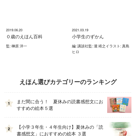
2019.06.20
2021.03.19
０歳のえほん百科
小学生のずかん
監: 榊原 洋一
編: 講談社監: 瀧 靖之イラスト: 真島
ヒロ
えほん選びカテゴリーのランキング
まだ間に合う！ 夏休みの読書感想文にお
1
すすめの絵本５選
【小学３年生・４年生向け】夏休みの「読
2
書感想文」におすすめの絵本 ３選