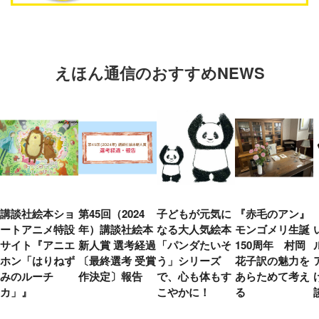
えほん通信のおすすめNEWS
講談社絵本ショ
第45回（2024
子どもが元気に
『赤毛のアン』
ートアニメ特設
年）講談社絵本
なる大人気絵本
モンゴメリ生誕
サイト『アニエ
新人賞 選考経過
「パンダたいそ
150周年 村岡
ホン「はりねず
〔最終選考 受賞
う」シリーズ
花子訳の魅力を
みのルーチ
作決定〕報告
で、心も体もす
あらためて考え
カ」』
こやかに！
る