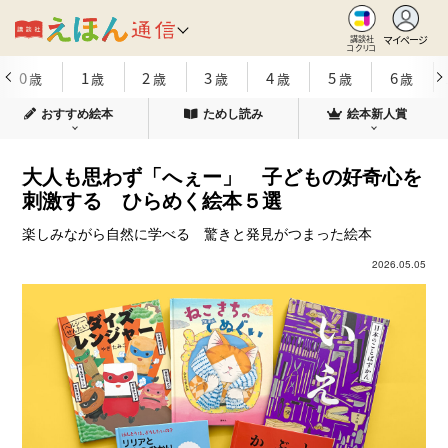
マイページ
講談社
コクリコ
0
1
2
3
4
5
6
歳
歳
歳
歳
歳
歳
歳
おすすめ絵本
ためし読み
絵本新人賞
大人も思わず「へぇー」 子どもの好奇心を
刺激する ひらめく絵本５選
楽しみながら自然に学べる 驚きと発見がつまった絵本
2026.05.05