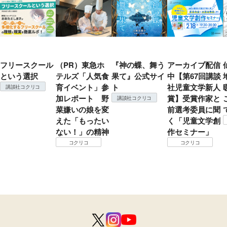
フリースクール
（PR）東急ホ
『神の蝶、舞う
アーカイブ配信
という選択
テルズ「人気食
果て』公式サイ
中【第67回講談
育イベント」参
ト
社児童文学新人
講談社コクリコ
加レポート 野
賞】受賞作家と
講談社コクリコ
菜嫌いの娘を変
前選考委員に聞
えた「もったい
く「児童文学創
ない！」の精神
作セミナー」
コクリコ
コクリコ