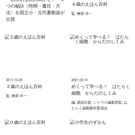
４歳のえほん百科
つの秘訣〔時間・書目・方
法〕を国立小・元司書教諭が
監: 榊原 洋一
伝授
2017.10.26
2021.03.10
２歳のえほん百科
めくって学べる！ はたらく
細胞 からだのしくみ
監: 榊原 洋一
編: 講談社監: シリウス編集部監: は
たらく細胞製作委員会