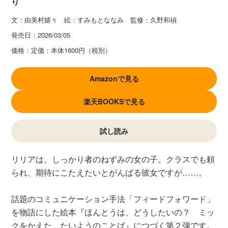
り
文：由美村嬉々 絵：すみもとななみ 監修：久野和禎
発売日：
2026/03/05
価格：
定価：本体1600円（税別）
Amazonで見る
楽天BOOKSで見る
試し読み
リリアは、しっかり者のねずみの女の子。クラスでも頼
られ、期待にこたえたいとがんばる彼女ですが……。
話題のコミュニケーション手法「フィードフォワード」
を物語にした絵本『ほんとうは、どうしたいの？ ミッ
クをかえた たいようのことば』につづく第２弾です。