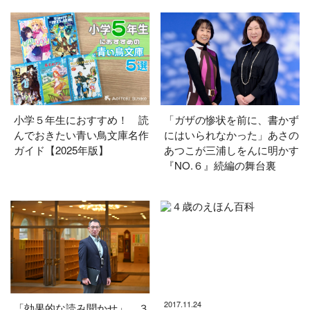
小学５年生におすすめ！ 読
「ガザの惨状を前に、書かず
んでおきたい青い鳥文庫名作
にはいられなかった」あさの
ガイド【2025年版】
あつこが三浦しをんに明かす
『NO.６』続編の舞台裏
2017.11.24
「効果的な読み聞かせ」 ３