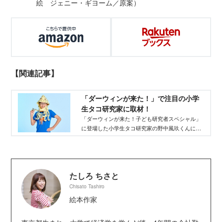
絵 ジェニー・ギヨーム／原案）
【関連記事】
「ダーウィンが来た！」で注目の小学
生タコ研究家に取材！
「ダーウィンが来た！子ども研究者スペシャル」
に登場した小学生タコ研究家の野中風玖くんにイ
ンタビュー。タコの飼育や生態についてタコ愛に
満ちた言葉で語る風玖くんが「タコにも心があ
る」と思った理由とは？
たしろ ちさと
Chisato Tashiro
絵本作家