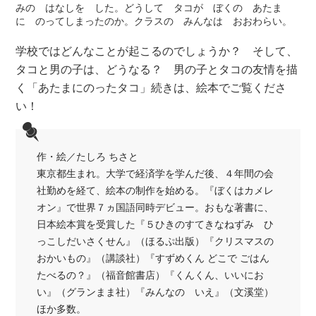
みの はなしを した。どうして タコが ぼくの あたま
に のってしまったのか。クラスの みんなは おおわらい。
学校ではどんなことが起こるのでしょうか？ そして、
タコと男の子は、どうなる？ 男の子とタコの友情を描
く「あたまにのったタコ」続きは、絵本でご覧くださ
い！
作・絵／たしろ ちさと
東京都生まれ。大学で経済学を学んだ後、４年間の会
社勤めを経て、絵本の制作を始める。『ぼくはカメレ
オン』で世界７ヵ国語同時デビュー。おもな著書に、
日本絵本賞を受賞した『５ひきのすてきなねずみ ひ
っこしだいさくせん』（ほるぷ出版）『クリスマスの
おかいもの』（講談社）『すずめくん どこで ごはん
たべるの？』（福音館書店）『くんくん、いいにお
い』（グランまま社）『みんなの いえ』（文溪堂）
ほか多数。