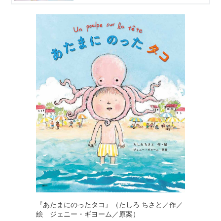
品「あたまにのったタコ」（ジェニー・ギヨーム
／原案）を絵本化する過程をレポートする連載５
回目。
原画が完成し、印刷所へ入稿！ その色校正のよ
うすをレポートします。 絵本作家をめざす方、
絵本が好きな方は必見です。
『あたまにのったタコ』（たしろ ちさと／作／
絵 ジェニー・ギヨーム／原案）