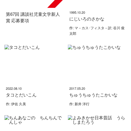
1995.10.20
第67回 講談社児童文学新人
にじいろのさかな
賞 応募要項
作: マ－カス･フィスタ－訳: 谷川 俊
太郎
2022.08.10
2017.05.20
タコとだいこん
ちゅうちゅうたこかいな
作: 伊佐 久美
作: 新井 洋行