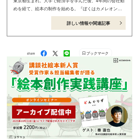
東京都生まれ。大学で経済学を学んだ後、4年間の会社勤
めを経て、絵本の制作を始める。『ぼくはカメレオン』
で世界7ヵ国語同時デビュー。おもな著書に、日本絵本賞
詳しい情報や関連記事
を受賞した『５ひきのすてきなねずみ ひっこしだいさ
くせん』（ほるぷ出版）『クリスマスの おかいもの』
（講談社）『すずめくん どこで ごはん たべるの？』
（福音館書店）『くんくん、いいにおい』（グランまま
ブックマーク
share
社）『みんなのいえ』（文溪堂）ほか多数。