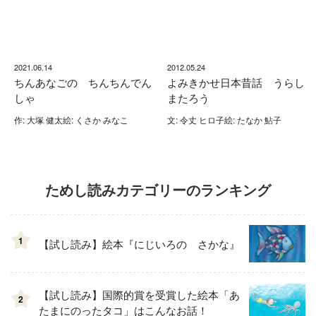
2021.06.14
2012.05.24
ちんあなごの ちんちんでん
よみきかせ日本昔話 うらし
しゃ
またろう
作: 大塚 健太絵: くさか みなこ
文: 令丈 ヒロ子絵: たなか 鮎子
ためし読みカテゴリーのランキング
1
【試し読み】絵本『にじいろの さかな』
【試し読み】国際的賞を受賞した絵本「あ
2
たまにのったタコ」はこんなお話！