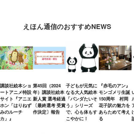
えほん通信のおすすめNEWS
講談社絵本ショ
第45回（2024
子どもが元気に
『赤毛のアン』
ートアニメ特設
年）講談社絵本
なる大人気絵本
モンゴメリ生誕
サイト『アニエ
新人賞 選考経過
「パンダたいそ
150周年 村岡
ホン「はりねず
〔最終選考 受賞
う」シリーズ
花子訳の魅力を
みのルーチ
作決定〕報告
で、心も体もす
あらためて考え
カ」』
こやかに！
る