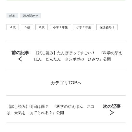
絵本
読み聞かせ
４歳
５歳
６歳
小学１年生
小学２年生
保護者向け
前の記事
【試し読み】たんぽぽってすごい！ 『科学の芽え
ほん たんたん タンポポの ひみつ』公開
カテゴリ
TOPへ
次の記事
【試し読み】明日は雨？ 『科学の芽えほん ネコ
は 天気を あてられる？』公開