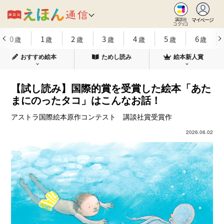
マイページ
講談社
コクリコ
0
1
2
3
4
5
6
歳
歳
歳
歳
歳
歳
歳
おすすめ絵本
ためし読み
絵本新人賞
【試し読み】国際的賞を受賞した絵本「あた
まにのったタコ」はこんなお話！
アストラ国際絵本原作コンテスト 講談社賞受賞作
2026.06.02