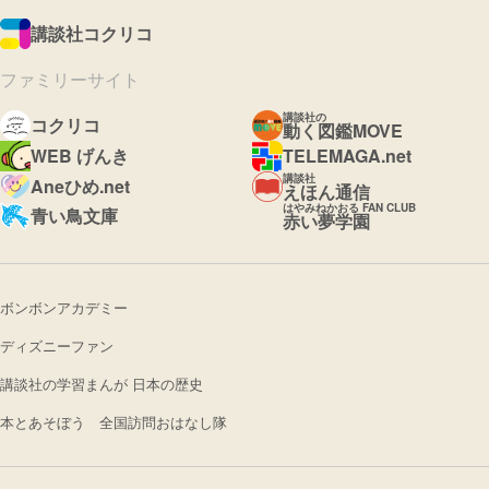
講談社コクリコ
ファミリーサイト
講談社の
コクリコ
動く図鑑MOVE
WEB げんき
TELEMAGA.net
講談社
Aneひめ.net
えほん通信
はやみねかおる FAN CLUB
青い鳥文庫
赤い夢学園
ボンボンアカデミー
ディズニーファン
講談社の学習まんが 日本の歴史
本とあそぼう 全国訪問おはなし隊