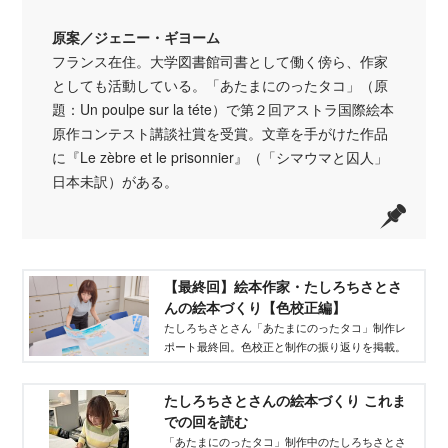
原案／ジェニー・ギヨーム
フランス在住。大学図書館司書として働く傍ら、作家
としても活動している。「あたまにのったタコ」（原
題：Un poulpe sur la téte）で第２回アストラ国際絵本
原作コンテスト講談社賞を受賞。文章を手がけた作品
に『Le zèbre et le prisonnier』（「シマウマと囚人」
日本未訳）がある。
【最終回】絵本作家・たしろちさとさ
んの絵本づくり【色校正編】
たしろちさとさん「あたまにのったタコ」制作レ
ポート最終回。色校正と制作の振り返りを掲載。
たしろちさとさんの絵本づくり これま
での回を読む
「あたまにのったタコ」制作中のたしろちさとさ