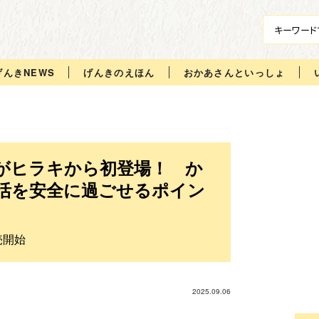
げんきNEWS
げんきのえほん
おかあさんといっしょ
がヒラキから初登場！ か
活を安全に過ごせるポイン
売開始
2025.09.06