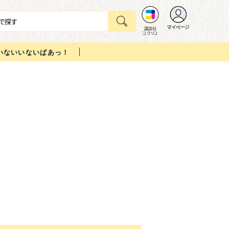
マイページ
講談社
コクリコ
いないいないばあっ！