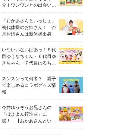
介！ワンワンとの出会いの
瞬間も
「おかあさんといっしょ」
初代体操のお姉さん！ 杏
月お姉さんは新体操出身
いないいないばあっ！５代
目ゆうなちゃん・６代目ゆ
きちゃん・７代目はるちゃ
ん スペシャルインタビュ
ー
スンスンって何者？ 親子
で楽しめるコラボグッズ情
報
今井ゆうぞうお兄さんの
「ぼよよん行進曲」に
涙！ 【おかあさんといっ
しょ65周年特別番組】