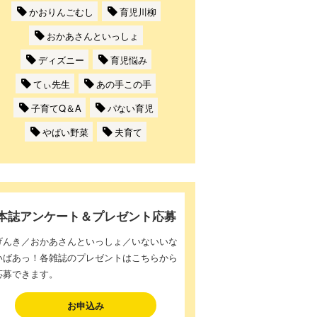
かおりんごむし
育児川柳
おかあさんといっしょ
ディズニー
育児悩み
てぃ先生
あの手この手
子育てQ＆A
パない育児
やばい野菜
夫育て
本誌アンケート＆プレゼント応募
げんき／おかあさんといっしょ／いないいな
いばあっ！各雑誌のプレゼントはこちらから
応募できます。
お申込み