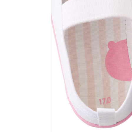
ツ
武田双雲「我が
横山だいすけ
元体操のお兄さ
夢を
家は両親を含め
「僕は『歌が好
ん小林よしひさ
こも
みんなADHD。
きな子』だった
「小３で観たあ
料
とにかく“今を
けど『歌がうま
の人の映画が人