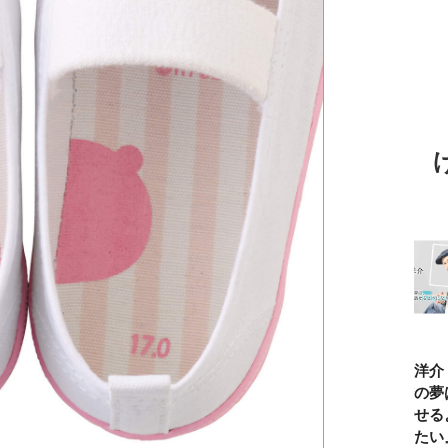
TBSアナ井上貴
ひろゆき「『自
長谷川あかり
窪塚洋介
博「アナウンサ
分はこれが得意
「料理家になる
の俺の夢
ーになろうと思
だ』という“思
片鱗なんて一ミ
と話せる
ったことは一度
い込み”は重
リもなかった」
なりたい