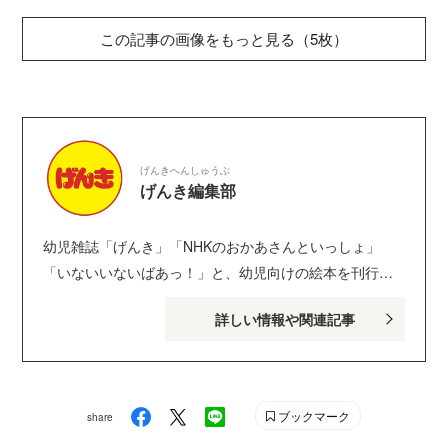
この記事の画像をもっと見る（5枚）
げんきへんしゅうぶ
げんき編集部
幼児雑誌「げんき」「NHKのおかあさんといっしょ」
「いないいないばあっ！」と、幼児向けの絵本を刊行し
ている講談社げんき編集部のサイトです。１・２・３歳
詳しい情報や関連記事
のお子さんがいるパパ・ママを中心に、おもしろくて役
に立つ子育てや絵本の情報が満載！ Instagram :
genki_magazine Twitter : @kodanshagenki LINE :
@genki
ブックマーク
share