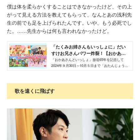
僕は体を柔らかくすることはできなかったけど、その上
がって見える方法を教えてもらって、なんとあの浅利先
生の前でも足を上げられたんです。いや、もう必死でし
た。……先生からは何も言われなかったけど。
「たくみお姉さんもいっしょに」だい
すけお兄さんパワー炸裂！【おかあさ
んといっしょ65周年】 - WEB げんき｜
「おかあさんといっしょ」放送65年を記念して
2024年９月30日～10月５日まで「おたんじょうび
講談社
ウィーク」と題し、スペシャルプログラムが放送
されました。10月３日は横山だいすけお兄さんと
ムテ吉が登場！ 懐かしい写真とともに番組の内
容を振り返ります。
歌を遠くに飛ばす