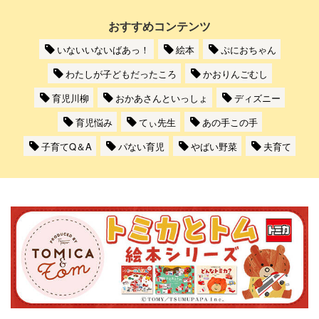
おすすめコンテンツ
いないいないばあっ！
絵本
ぷにおちゃん
わたしが子どもだったころ
かおりんごむし
育児川柳
おかあさんといっしょ
ディズニー
育児悩み
てぃ先生
あの手この手
子育てQ＆A
パない育児
やばい野菜
夫育て