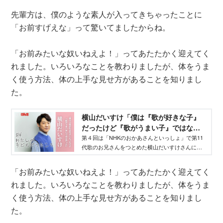
先輩方は、僕のような素人が入ってきちゃったことに
「お前すげえな」って驚いてましたからね。
「お前みたいな奴いねえよ！」ってあたたかく迎えてく
れました。いろいろなことを教わりましたが、体をうま
く使う方法、体の上手な見せ方があることを知りまし
た。
横山だいすけ「僕は『歌が好きな子』
だったけど『歌がうまい子』ではなか
った」 - WEB げんき｜講談社
第４回は「NHKのおかあさんといっしょ」で第11
代歌のお兄さんをつとめた横山だいすけさんにイ
ンタビュー。著名人の子ども時代の思い出を振り
返り、その人となりを紐解く【WEBげんき連載】
「お前みたいな奴いねえよ！」ってあたたかく迎えてく
わたしが子どもだったころ。
れました。いろいろなことを教わりましたが、体をうま
く使う方法、体の上手な見せ方があることを知りまし
た。