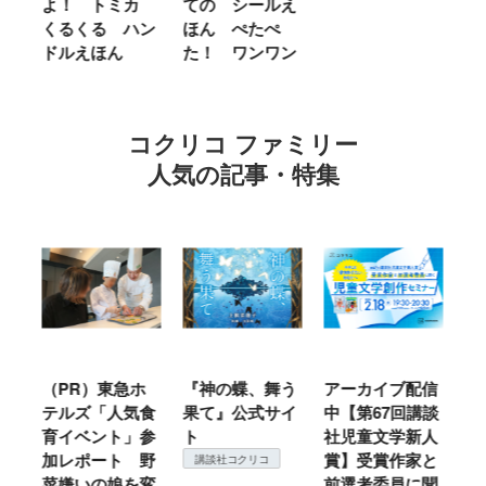
ほ
よ！ トミカ
ての シールえ
Ｍ
くるくる ハン
ほん ぺたぺ
し
ドルえほん
た！ ワンワン
に
コクリコ ファミリー
人気の記事・特集
ル
（PR）東急ホ
『神の蝶、舞う
アーカイブ配信
仙
テルズ「人気食
果て』公式サイ
中【第67回講談
地
育イベント」参
ト
社児童文学新人
暖
加レポート 野
賞】受賞作家と
こ
講談社コクリコ
菜嫌いの娘を変
前選考委員に聞
て