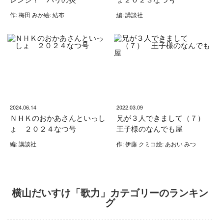
作: 梅田 みか絵: 結布
編: 講談社
2024.06.14
2022.03.09
ＮＨＫのおかあさんといっし
兄が３人できまして（７）
ょ ２０２４なつ号
王子様のなんでも屋
編: 講談社
作: 伊藤 クミコ絵: あおい みつ
横山だいすけ「歌力」カテゴリーのランキン
グ