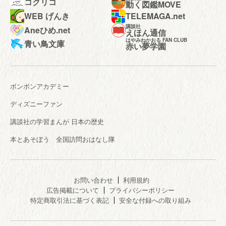
コクリコ
動く図鑑MOVE
WEB げんき
TELEMAGA.net
講談社
Aneひめ.net
えほん通信
はやみねかおる FAN CLUB
青い鳥文庫
赤い夢学園
ボンボンアカデミー
ディズニーファン
講談社の学習まんが 日本の歴史
本とあそぼう 全国訪問おはなし隊
お問い合わせ
利用規約
広告掲載について
プライバシーポリシー
特定商取引法に基づく表記
安全な付録への取り組み