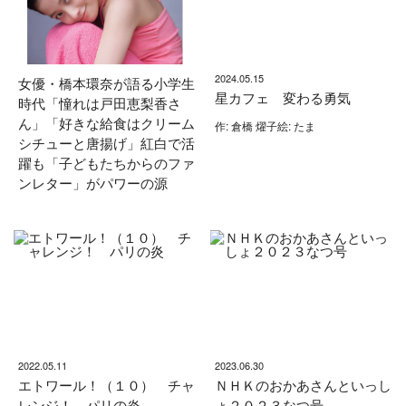
2024.05.15
女優・橋本環奈が語る小学生
星カフェ 変わる勇気
時代「憧れは戸田恵梨香さ
ん」「好きな給食はクリーム
作: 倉橋 燿子絵: たま
シチューと唐揚げ」紅白で活
躍も「子どもたちからのファ
ンレター」がパワーの源
2022.05.11
2023.06.30
エトワール！（１０） チャ
ＮＨＫのおかあさんといっし
レンジ！ パリの炎
ょ２０２３なつ号