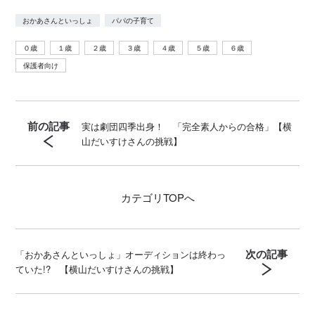
おかあさんといっしょ
パパの子育て
０歳
１歳
２歳
３歳
４歳
５歳
６歳
保護者向け
前の記事
実は劇団四季出身！ 「完全素人からの合格」【横
山だいすけさんの挑戦】
カテゴリ
TOPへ
次の記事
「おかあさんといっしょ」オーディションは終わっ
ていた!? 【横山だいすけさんの挑戦】