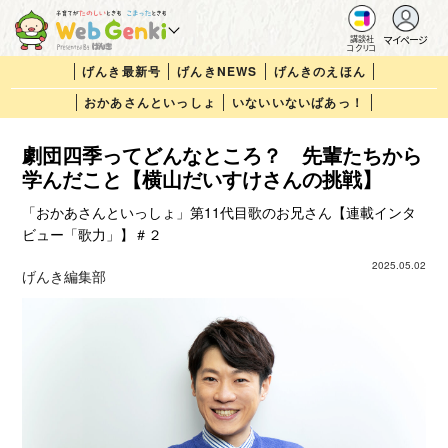
マイページ
講談社
コクリコ
げんき最新号
げんきNEWS
げんきのえほん
おかあさんといっしょ
いないいないばあっ！
劇団四季ってどんなところ？ 先輩たちから
学んだこと【横山だいすけさんの挑戦】
「おかあさんといっしょ」第11代目歌のお兄さん【連載インタ
ビュー「歌力」】＃２
2025.05.02
げんき編集部