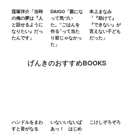
窪塚洋介「当時
DAIGO「親にな
本上まなみ
千
る
の俺の夢は『人
って気づい
「『助けて』
育
ミ
と話せるように
た。“ごはんを
『できない』が
ヤ
」
なりたい』だっ
作る”って当た
言えない子ども
る
たんです」
り前じゃなかっ
だった」
た
た」
げんきのおすすめBOOKS
ム
ハンドルをまわ
いないいないば
こけしぞろぞろ
Ｍ
せ
すと音がなる
あっ！ はじめ
Ｌ