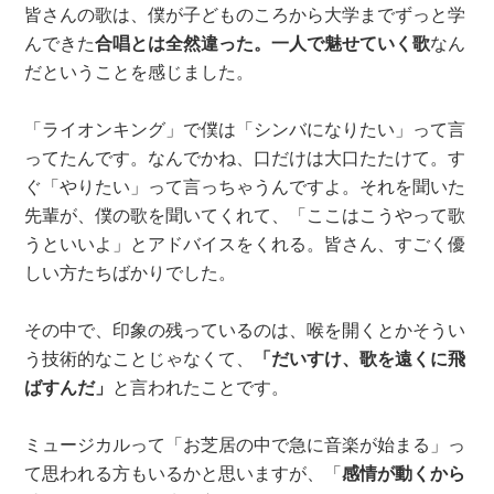
皆さんの歌は、僕が子どものころから大学までずっと学
んできた
合唱とは全然違った。一人で魅せていく歌
なん
だということを感じました。
「ライオンキング」で僕は「シンバになりたい」って言
ってたんです。なんでかね、口だけは大口たたけて。す
ぐ「やりたい」って言っちゃうんですよ。それを聞いた
先輩が、僕の歌を聞いてくれて、「ここはこうやって歌
うといいよ」とアドバイスをくれる。皆さん、すごく優
しい方たちばかりでした。
その中で、印象の残っているのは、喉を開くとかそうい
う技術的なことじゃなくて、
「だいすけ、歌を遠くに飛
ばすんだ」
と言われたことです。
ミュージカルって「お芝居の中で急に音楽が始まる」っ
て思われる方もいるかと思いますが、「
感情が動くから