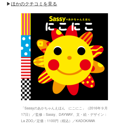
▶︎
ほかのクチコミを見る
「Sassyのあかちゃんえほん にこにこ」（2016年９月
17日）／監修：Sassy、DAYWAY、文・絵・デザイン：
La ZOO／定価：1100円（税込）／KADOKAWA