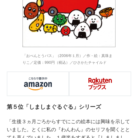
「おべんとうバス」（2006年１月）／作・絵：真珠ま
りこ／定価：990円（税込）／ひさかたチャイルド
第５位「しましまぐるぐる」シリーズ
「生後３ヵ月ごろからすでにこの絵本には興味を示して
いました。とくに私の『わんわん』のセリフを聞くとと
ても喜んでいました。１歳半をすぎると『しましまし