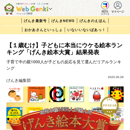
マイページ
講談社
コクリコ
げんき最新号
げんきNEWS
げんきのえほん
おかあさんといっしょ
いないいないばあっ！
【１歳むけ】子どもに本当にウケる絵本ラン
キング「げんき絵本大賞」結果発表
子育て中の親1000人が子どもの反応を見て選んだリアルランキ
ング
2023.06.29
げんき編集部