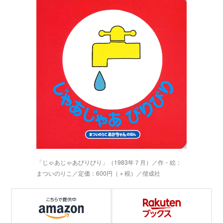
「じゃあじゃあびりびり」（1983年７月）／作・絵：
まついのりこ／定価：600円（＋税）／偕成社