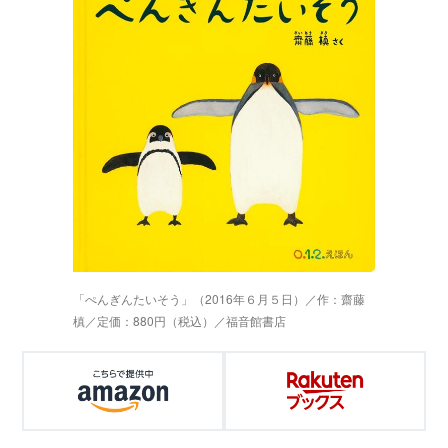
「ぺんぎんたいそう」（2016年６月５日）／作：齋藤
槙／定価：880円（税込）／福音館書店