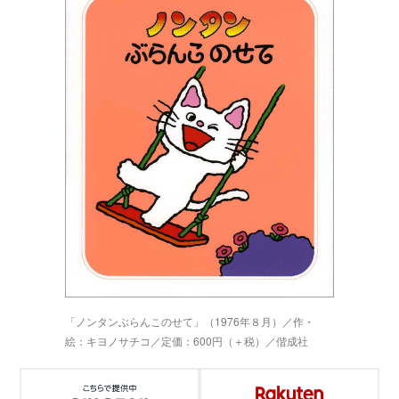
「ノンタンぶらんこのせて」（1976年８月）／作・
絵：キヨノサチコ／定価：600円（＋税）／偕成社