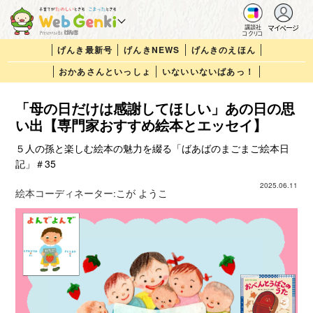
マイページ
講談社
コクリコ
げんき最新号
げんきNEWS
げんきのえほん
おかあさんといっしょ
いないいないばあっ！
「母の日だけは感謝してほしい」あの日の思
い出【専門家おすすめ絵本とエッセイ】
５人の孫と楽しむ絵本の魅力を綴る「ばあばのまごまご絵本日
記」＃35
2025.06.11
絵本コーディネーター:
こが ようこ