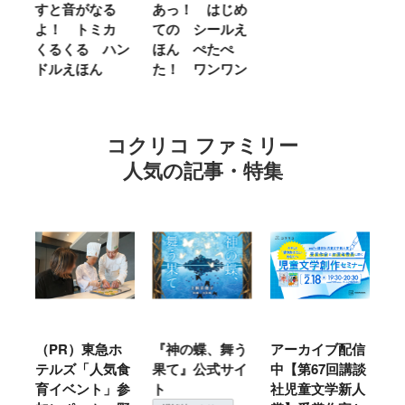
がなる
あっ！ はじめ
ＬＩＴＴＬＥ
トミカ
ての シールえ
ＭＩＳＳ やさ
る ハン
ほん ぺたぺ
しいって なあ
ほん
た！ ワンワン
に Ｂｅ Ｋｉ
ｎｄ
コクリコ ファミリー
人気の記事・特集
）東急ホ
『神の蝶、舞う
アーカイブ配信
仙台の冬は東北
「人気食
果て』公式サイ
中【第67回講談
地方では温
ント」参
ト
社児童文学新人
暖？ 本当のと