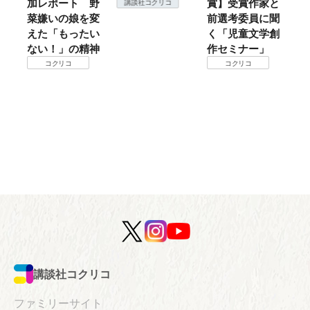
ート 野
賞】受賞作家と
ころは仙台に来
講談社コクリコ
の娘を変
前選考委員に聞
て検証すべし！
もったい
く「児童文学創
コクリコ
」の精神
作セミナー」
リコ
コクリコ
講談社コクリコ
ファミリーサイト