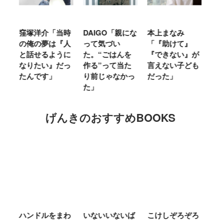
「当時
DAIGO「親にな
本上まなみ
千原せいじ「子
は『人
って気づい
「『助けて』
育ては自分のイ
ように
た。“ごはんを
『できない』が
ヤな面に直面す
』だっ
作る”って当た
言えない子ども
ることが多かっ
」
り前じゃなかっ
だった」
た」
た」
げんきのおすすめBOOKS
ルをまわ
いないいないば
こけしぞろぞろ
ＭＲ．ＭＥＮ