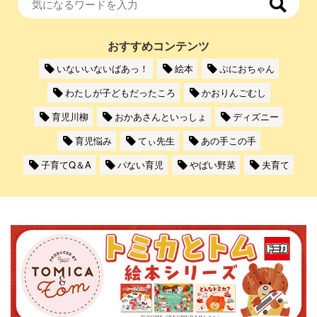
おすすめコンテンツ
いないいないばあっ！
絵本
ぷにおちゃん
わたしが子どもだったころ
かおりんごむし
育児川柳
おかあさんといっしょ
ディズニー
育児悩み
てぃ先生
あの手この手
子育てQ＆A
パない育児
やばい野菜
夫育て