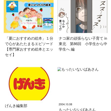
「夏におすすめの絵本」１分
ナコ家の頑張らない子育て in
で心があたたまるエピソード
東北 第86回 小学生から中
【専門家おすすめ絵本とエッ
学生へ 編
セイ】
2004.10.08
げんき編集部
もったいないばあさん