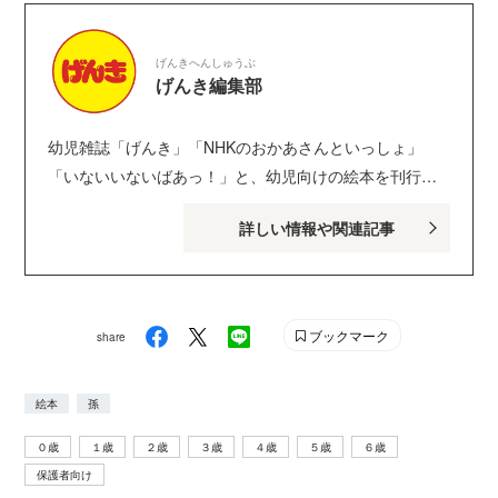
書店）、「語りかけ絵本」シリーズ（大日本図書）、
「わらべうたでひろがるあかちゃん絵本」シリーズ
げんきへんしゅうぶ
（絵・降矢なな／童心社）などがある。げんきで「ここ
げんき編集部
ろを育てる絵本１・２の３」を連載。
幼児雑誌「げんき」「NHKのおかあさんといっしょ」
「いないいないばあっ！」と、幼児向けの絵本を刊行し
ている講談社げんき編集部のサイトです。１・２・３歳
詳しい情報や関連記事
のお子さんがいるパパ・ママを中心に、おもしろくて役
に立つ子育てや絵本の情報が満載！ Instagram :
genki_magazine Twitter : @kodanshagenki LINE :
@genki
ブックマーク
share
絵本
孫
０歳
１歳
２歳
３歳
４歳
５歳
６歳
保護者向け