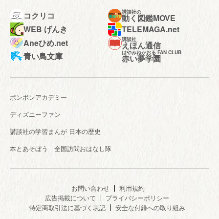
講談社の
コクリコ
動く図鑑MOVE
WEB げんき
TELEMAGA.net
講談社
Aneひめ.net
えほん通信
はやみねかおる FAN CLUB
青い鳥文庫
赤い夢学園
ボンボンアカデミー
ディズニーファン
講談社の学習まんが 日本の歴史
本とあそぼう 全国訪問おはなし隊
お問い合わせ
利用規約
広告掲載について
プライバシーポリシー
特定商取引法に基づく表記
安全な付録への取り組み