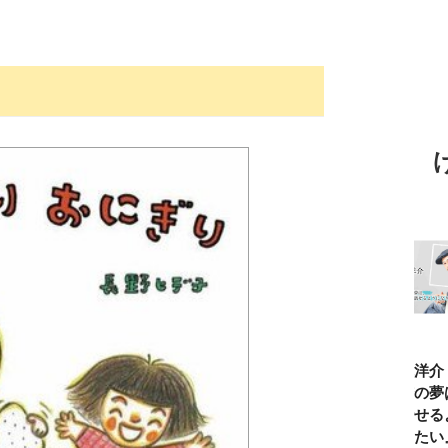
TBSアナ井上貴
ひろゆき「『自
長谷川あかり
窪塚洋介
博「アナウンサ
分はこれが得意
「料理家になる
の俺の夢
ーになろうと思
だ』という“思
片鱗なんて一ミ
と話せる
ったことは一度
い込み”は重
リもなかった」
なりたい