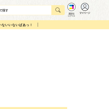
マイページ
講談社
コクリコ
いないいないばあっ！