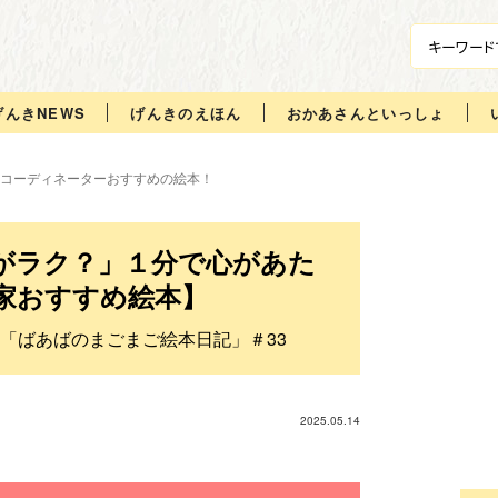
げんきNEWS
げんきのえほん
おかあさんといっしょ
コーディネーターおすすめの絵本！
がラク？」１分で心があた
家おすすめ絵本】
「ばあばのまごまご絵本日記」＃33
2025.05.14