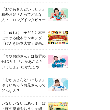
「おかあさんといっしょ」
和夢お兄さんってどんな
人？ ロングインタビュー
【１歳むけ】子どもに本当
にウケる絵本ランキング
「げんき絵本大賞」結果発
表
「まやお姉さん」は抜群の
歌唱力！ 「おかあさんと
いっしょ」 ながたまやさ
んってどんな人？
「おかあさんといっしょ」
ゆういちろうお兄さんって
どんな人？
いないいないばあっ！ ぽ
ぅぽの家族やおうちを紹