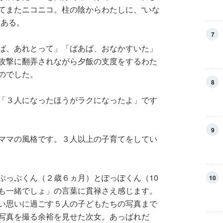
てまたニコニコ。柱の陰からわたしに、“いな
らある。
7
ば、あれとって」「ばあば、おなかすいた」
攻撃に翻弄されながら夕飯の支度をするわた
のでした。
8
「３人になったほうがラクになったよ」です
9
ママの風格です。３人以上の子育てをしてい
ぷっぷくん（２歳６ヵ月）とぽっぽくん（10
10
も一緒でしょ」の言葉に貫禄さえ感じます。
い思いに過ごす５人の子どもたちの写真まで
写真を撮る余裕を見せた次女。あっぱれだ