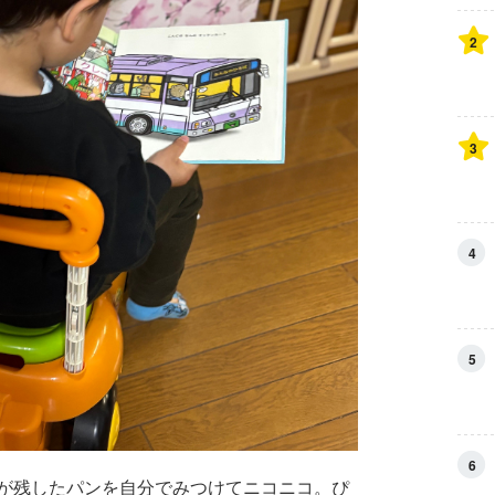
2
3
4
5
6
が残したパンを自分でみつけてニコニコ。ぴ