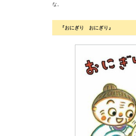
な。
『おにぎり おにぎり』
ツ
武田双雲「我が
横山だいすけ
元体操のお兄さ
夢を
家は両親を含め
「僕は『歌が好
ん小林よしひさ
こも
みんなADHD。
きな子』だった
「小３で観たあ
料
とにかく“今を
けど『歌がうま
の人の映画が人