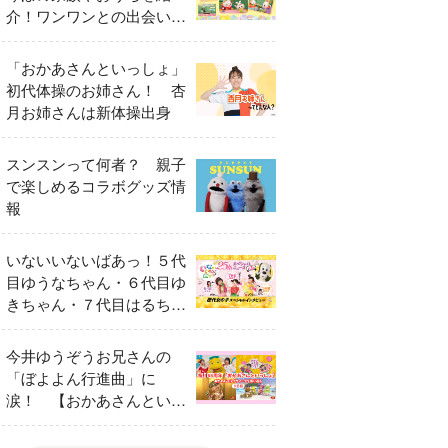
介！ワンワンとの出会いの
瞬間も
「おかあさんといっしょ」
初代体操のお姉さん！ 杏
月お姉さんは新体操出身
スンスンって何者？ 親子
で楽しめるコラボグッズ情
報
いないいないばあっ！５代
目ゆうなちゃん・６代目ゆ
きちゃん・７代目はるちゃ
ん スペシャルインタビュ
ー
今井ゆうぞうお兄さんの
「ぼよよん行進曲」に
涙！ 【おかあさんといっ
しょ65周年特別番組】