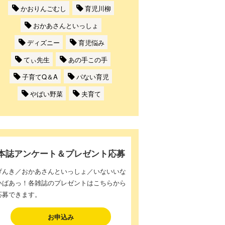
かおりんごむし
育児川柳
おかあさんといっしょ
ディズニー
育児悩み
てぃ先生
あの手この手
子育てQ＆A
パない育児
やばい野菜
夫育て
本誌アンケート＆プレゼント応募
げんき／おかあさんといっしょ／いないいな
いばあっ！各雑誌のプレゼントはこちらから
応募できます。
お申込み