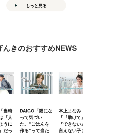
もっと見る
げんきのおすすめNEWS
「当時
DAIGO「親にな
本上まなみ
千原せいじ「子
は『人
って気づい
「『助けて』
育ては自分のイ
ように
た。“ごはんを
『できない』が
ヤな面に直面す
』だっ
作る”って当た
言えない子ども
ることが多かっ